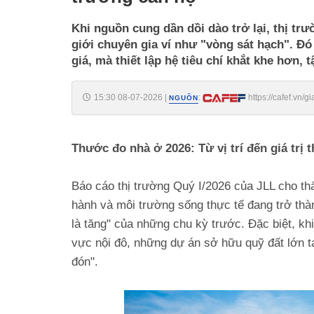
Khi nguồn cung dần dồi dào trở lại, thị t
giới chuyên gia ví như "vòng sát hạch". Đ
giá, mà thiết lập hệ tiêu chí khắt khe hơn, 
15:30 08-07-2026
|
:
https://cafef.vn/
NGUỒN
188260708152124201.chn
Thước đo nhà ở 2026: Từ vị trí đến giá trị t
Báo cáo thị trường Quý I/2026 của JLL cho thấ
hành và môi trường sống thực tế đang trở thàn
là tăng" của những chu kỳ trước. Đặc biệt, kh
vực nội đô, những dự án sở hữu quỹ đất lớn tạ
đón".