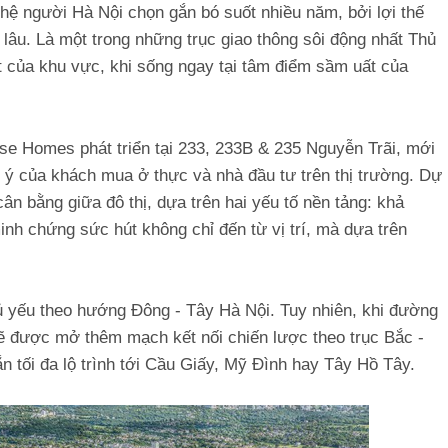
 hệ người Hà Nội chọn gắn bó suốt nhiều năm, bởi lợi thế
từ lâu. Là một trong những trục giao thông sôi động nhất Thủ
t của khu vực, khi sống ngay tại tâm điểm sầm uất của
e Homes phát triển tại 233, 233B & 235 Nguyễn Trãi, mới
ú ý của khách mua ở thực và nhà đầu tư trên thị trường. Dự
n bằng giữa đô thị, dựa trên hai yếu tố nền tảng: khả
nh chứng sức hút không chỉ đến từ vị trí, mà dựa trên
hủ yếu theo hướng Đông - Tây Hà Nội. Tuy nhiên, khi đường
sẽ được mở thêm mạch kết nối chiến lược theo trục Bắc -
ắn tối đa lộ trình tới Cầu Giấy, Mỹ Đình hay Tây Hồ Tây.