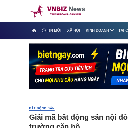
TIN MỚI
XÃ HỘI
KINH DOANH
TÀI 
BẤT ĐỘNG SẢN
Giải mã bất động sản nội đô
trường căn hộ