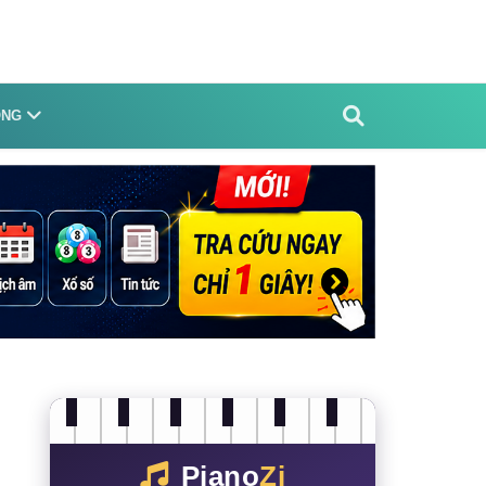
ỐNG
Piano
Zi