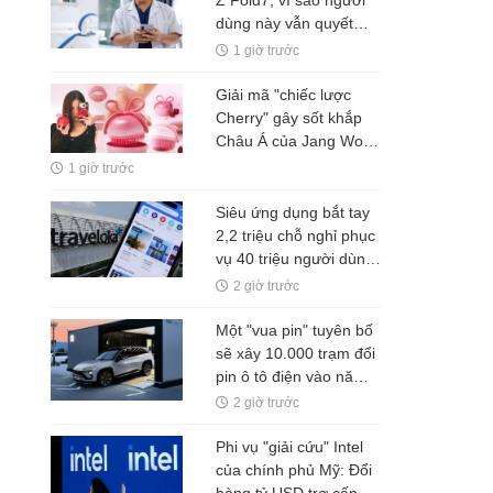
Z Fold7, vì sao người
dùng này vẫn quyết
định lên đời Fold8?
1 giờ trước
Giải mã "chiếc lược
Cherry" gây sốt khắp
Châu Á của Jang Won
Young: Đồ lưu niệm
1 giờ trước
của idol hay "vũ khí"
kinh doanh thiên tài
Siêu ứng dụng bắt tay
của Medicube?
2,2 triệu chỗ nghỉ phục
vụ 40 triệu người dùng,
Chủ tịch chấp nhận rủi
2 giờ trước
ro với dịch vụ "mua
trước, trả sau"
Một "vua pin" tuyên bố
sẽ xây 10.000 trạm đổi
pin ô tô điện vào năm
2028, phục vụ 1 triệu
2 giờ trước
xe mỗi ngày chỉ với 3
phút
Phi vụ "giải cứu" Intel
của chính phủ Mỹ: Đổi