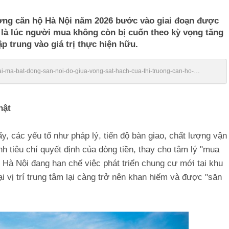
rường căn hộ Hà Nội năm 2026 bước vào giai đoạn được
ó là lúc người mua không còn bị cuốn theo kỳ vọng tăng
tập trung vào giá trị thực hiện hữu.
giai-ma-bat-dong-san-noi-do-giua-vong-sat-hach-cua-thi-truong-can-ho-
hật
y, các yếu tố như pháp lý, tiến độ bàn giao, chất lượng vận
h tiêu chí quyết định của dòng tiền, thay cho tâm lý "mua
i Hà Nội đang hạn chế việc phát triển chung cư mới tại khu
i vị trí trung tâm lại càng trở nên khan hiếm và được "săn