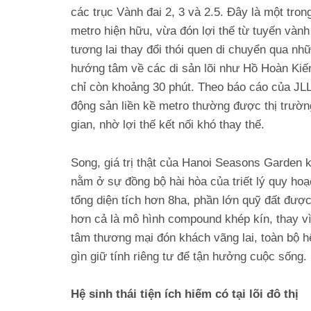
các trục Vành đai 2, 3 và 2.5. Đây là một tro
metro hiện hữu, vừa đón lợi thế từ tuyến vàn
tương lai thay đổi thói quen di chuyển qua nhữn
hướng tâm về các di sản lõi như Hồ Hoàn Kiế
chỉ còn khoảng 30 phút. Theo báo cáo của JLL 
động sản liền kề metro thường được thị trường
gian, nhờ lợi thế kết nối khó thay thế.
Song, giá trị thật của Hanoi Seasons Garden
nằm ở sự đồng bộ hài hòa của triết lý quy ho
tổng diện tích hơn 8ha, phần lớn quỹ đất được
hơn cả là mô hình compound khép kín, thay vì
tâm thương mại đón khách vãng lai, toàn bộ hệ
gìn giữ tính riêng tư để tận hưởng cuộc sống.
Hệ sinh thái tiện ích hiếm có tại lõi đô thị