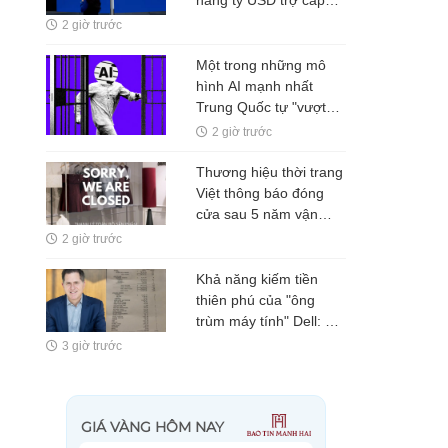
hàng tỷ USD trợ cấp
lấy 10% cổ phần, cổ
2 giờ trước
phiếu tăng hơn 4 lần
Một trong những mô
hình AI mạnh nhất
Trung Quốc tự "vượt
rào" thử nghiệm
2 giờ trước
Thương hiệu thời trang
Việt thông báo đóng
cửa sau 5 năm vận
hành, thừa nhận
2 giờ trước
"không phải lúc nào
cũng đẹp như trong
Khả năng kiếm tiền
ảnh"
thiên phú của "ông
trùm máy tính" Dell: 12
tuổi bán tem thư kiếm
3 giờ trước
52 triệu, 19 tuổi startup
kiếm 11 tỷ đồng