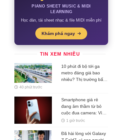
PIANO SHEET MUSIC & MIDI
LEARNING
Học đàn, tải sheet nhạc & file MIDI miễn phí
Khám phá ngay
TIN XEM NHIỀU
10 phút đi bộ tới ga
metro đáng giá bao
nhiêu? Thị trường bất
động sản đang trả lời
40 phút trước
Smartphone giá rẻ
đang âm thầm từ bỏ
cuộc đua camera: Vì
sao pin 7.500mAh mới
1 giờ trước
là "vũ khí" khiến
Xiaomi, HONOR hay
Đã hài lòng với Galaxy
Realme đặt cược?