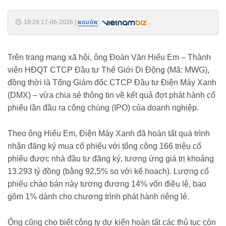
18:28 17-06-2026
|
:
NGUỒN
https://vietnambiz.vn/gan-14-trieu-co-phieu-dien-may-xanh-con-e-sau-
dot-dang-ky-mua-ipo-20266171864318.htm
Trên trang mạng xã hội, ông Đoàn Văn Hiểu Em – Thành
viên HĐQT CTCP Đầu tư Thế Giới Di Động (Mã: MWG),
đồng thời là Tổng Giám đốc CTCP Đầu tư Điện Máy Xanh
(DMX) – vừa chia sẻ thông tin về kết quả đợt phát hành cổ
phiếu lần đầu ra công chúng (IPO) của doanh nghiệp.
Theo ông Hiểu Em, Điện Máy Xanh đã hoàn tất quá trình
nhận đăng ký mua cổ phiếu với tổng cộng 166 triệu cổ
phiếu được nhà đầu tư đăng ký, tương ứng giá trị khoảng
13.293 tỷ đồng (bằng 92,5% so với kế hoạch). Lượng cổ
phiếu chào bán này tương đương 14% vốn điều lệ, bao
gồm 1% dành cho chương trình phát hành riêng lẻ.
Ông cũng cho biết công ty dự kiến hoàn tất các thủ tục còn