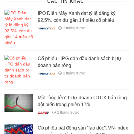
CÁC TIN KHÁC
IPO Điện Máy Xanh đạt tỷ lệ đăng ký
92,5%, còn dư gần 14 triệu cổ phiếu
2 tháng trước
Cổ phiếu HPG dẫn đầu danh sách bị tự
doanh bán ròng
2 tháng trước
Một "ông lớn" bị tự doanh CTCK bán ròng
đột biến trong phiên 17/6
2 tháng trước
Cổ phiếu bất động sản “lao dốc”, VN-Index