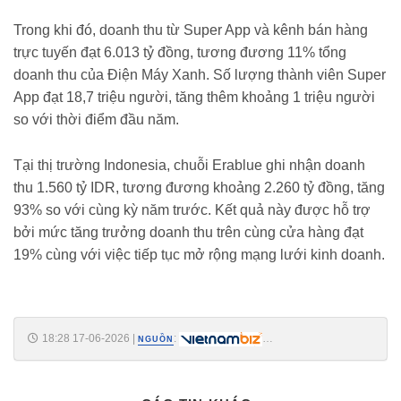
Trong khi đó, doanh thu từ Super App và kênh bán hàng
trực tuyến đạt 6.013 tỷ đồng, tương đương 11% tổng
doanh thu của Điện Máy Xanh. Số lượng thành viên Super
App đạt 18,7 triệu người, tăng thêm khoảng 1 triệu người
so với thời điểm đầu năm.
Tại thị trường Indonesia, chuỗi Erablue ghi nhận doanh
thu 1.560 tỷ IDR, tương đương khoảng 2.260 tỷ đồng, tăng
93% so với cùng kỳ năm trước. Kết quả này được hỗ trợ
bởi mức tăng trưởng doanh thu trên cùng cửa hàng đạt
19% cùng với việc tiếp tục mở rộng mạng lưới kinh doanh.
18:28 17-06-2026
|
:
NGUỒN
https://vietnambiz.vn/gan-14-trieu-co-phieu-dien-may-xanh-con-e-sau-
dot-dang-ky-mua-ipo-20266171864318.htm