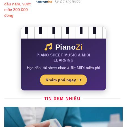
2 tháng trước
Piano
Zi
PIANO SHEET MUSIC & MIDI
LEARNING
Học đàn, tải sheet nhạc & file MIDI miễn phí
Khám phá ngay
TIN XEM NHIỀU