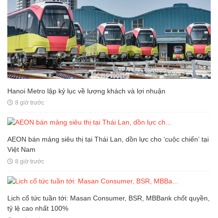
Hanoi Metro lập kỷ lục về lượng khách và lợi nhuận
8 giờ trước
AEON bán mảng siêu thị tại Thái Lan, dồn lực cho ‘cuộc chiến’ tại
Việt Nam
8 giờ trước
Lịch cổ tức tuần tới: Masan Consumer, BSR, MBBank chốt quyền,
tỷ lệ cao nhất 100%