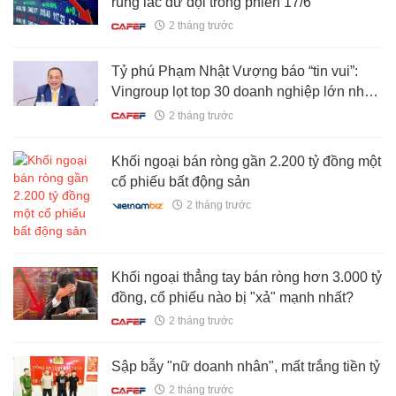
rung lắc dữ dội trong phiên 17/6
2 tháng trước
Tỷ phú Phạm Nhật Vượng báo “tin vui”:
Vingroup lọt top 30 doanh nghiệp lớn nhất
Đông Nam Á
2 tháng trước
Khối ngoại bán ròng gần 2.200 tỷ đồng một
cổ phiếu bất động sản
2 tháng trước
Khối ngoại thẳng tay bán ròng hơn 3.000 tỷ
đồng, cổ phiếu nào bị "xả" mạnh nhất?
2 tháng trước
Sập bẫy "nữ doanh nhân", mất trắng tiền tỷ
2 tháng trước