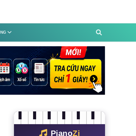
ỐNG
Piano
Zi