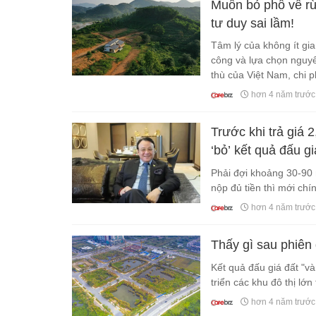
Muốn bỏ phố về rừn
tư duy sai lầm!
Tâm lý của không ít gia 
công và lựa chọn nguyên
thù của Việt Nam, chi p
trình kém.
hơn 4 năm trước
Trước khi trả giá
‘bỏ’ kết quả đấu g
vàng’ 3.000 m2 tạ
Phải đợi khoảng 30-90 
nộp đủ tiền thì mới chí
hơn 4 năm trước
Thấy gì sau phiên
Kết quả đấu giá đất "v
triển các khu đô thị lớn 
hơn 4 năm trước