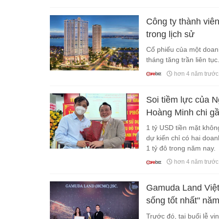
Công ty thành viê
trong lịch sử
Cổ phiếu của một doanh
tháng tăng trần liên tục
hơn 4 năm trước
Soi tiềm lực của N
Hoàng Minh chi gầ
1 tỷ USD tiền mặt khôn
dự kiến chỉ có hai doa
1 tỷ đô trong năm nay.
hơn 4 năm trước
Gamuda Land Việt 
sống tốt nhất" nă
Trước đó, tại buổi lễ 