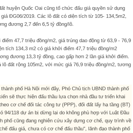
 đất huyện Quốc Oai cũng tổ chức đấu giá quyền sử dụng
u giá ĐG06/2019. Các lô đất có diện tích từ 105- 134,5m2,
ơng đương 2,7 đến 6,5 tỷ đồng/lô.
 điểm 47,7 triệu đồng/m2, giá trúng dao động từ 63,9 - 76,9
ện tích 134,3 m2 có giá khởi điểm 47,7 triệu đồng/m2
ương đương 13,3 tỷ đồng, cao gấp hơn 2 lần giá khởi điểm.
á lô đất rộng 105m2, với mức giá 76,9 triệu đồng/m2, tương
ND thành phố Hà Nội mới đây, Phó Chủ tịch UBND thành phố
ến sẽ thực hiện đấu thầu lựa chọn nhà đầu tư triển khai
theo cơ chế đối tác công tư (PPP), đổi đất lấy hạ tầng (BT)
 có 94/118 dự án bị dừng lại do không phù hợp với Luật Đầu
nh phố cũng đang nghiên cứu xây dựng cơ chế, quy trình về
chế đấu giá, chưa có cơ chế đấu thầu", lãnh đạo thành phố