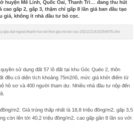
ất ở huyện Mê Linh, Quốc Oai, Thanh Trì… đang thu hút
 cao gấp 2, gấp 3, thậm chí gấp 8 lần giá ban đầu tạo
 giá, không ít nhà đầu tư bỏ cọc.
/dau-gia-dat-ngoai-thanh-ha-noi-thoi-gia-roi-bo-coc-2021121410254976.chn
quyền sử dụng đất 57 lô đất tại khu Góc Quéo 2, thôn
t đều có diện tích khoảng 75m2/lô, mức giá khởi điểm từ
 bộ hồ sơ và 400 người tham dự. Nhiều nhà đầu tư nộp đến
ề.
 đồng/m2. Giá trúng thấp nhất là 18,8 triệu đồng/m2, gấp 3,5
úng còn lên tới 40,2 triệu đồng/m2, cao gấp gần 8 lần so với