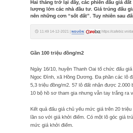
Hai tháng trở lại đây, các phiên đấu giá đ
lượng lớn các nhà đầu tư. Giá trúng đấu giá
nên những cơn “sốt đất”. Tuy nhiên sau đấu
11:49 14-12-2021
|
:
https://cafebiz.vn
NGUỒN
Gần 100 triệu đồng/m2
Ngày 16/10, huyện Thanh Oai tổ chức đấu giá 
Ngọc Đình, xã Hồng Dương. Đa phần các lô đấ
5,3 triệu đồng/m2. 57 lô đất nhận được 2.000
10 bộ hồ sơ tham gia nhưng vẫn tay trắng ra v
Kết quả đấu giá chủ yếu mức giá trên 20 triệu
lần so với giá khởi điểm. Có một lô góc giá tr
mức giá khởi điểm.