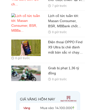
Nam
7 giờ trước
Lịch cổ tức tuần tới:
Masan Consumer,
BSR, MBBank chốt
quyền, tỷ lệ cao nhất
8 giờ trước
100%
Điện thoại OPPO Find
X9 Ultra bị chê đánh
mất bản sắc vì chạy
theo iPhone, chuyên
8 giờ trước
gia gọi đây là điểm trừ
lớn nhất
Grab bị phạt 1,36 tỷ
đồng
8 giờ trước