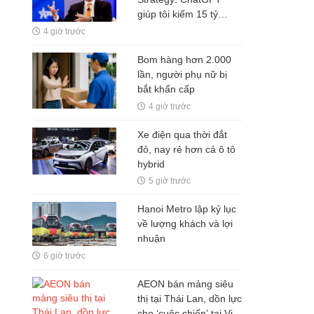
giúp tôi kiếm 15 tỷ
USD, đừng làm việc
4 giờ trước
nhiều hơn robot
Bom hàng hơn 2.000
lần, người phụ nữ bị
bắt khẩn cấp
4 giờ trước
Xe điện qua thời đắt
đỏ, nay rẻ hơn cả ô tô
hybrid
5 giờ trước
Hanoi Metro lập kỷ lục
về lượng khách và lợi
nhuận
6 giờ trước
AEON bán mảng siêu
thị tại Thái Lan, dồn lực
cho ‘cuộc chiến’ tại Việt