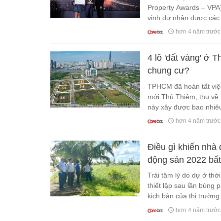
Property Awards – VPA
vinh dự nhận được các 
kế và Công trình bền 
hơn 4 năm trước
4 lô 'đất vàng' ở 
chung cư?
TPHCM đã hoàn tất việc
mới Thủ Thiêm, thu về 
này xây được bao nhiê
hơn 4 năm trước
Điều gì khiến nhà 
động sản 2022 bấ
Trái tâm lý do dự ở th
thiết lập sau lần bùng 
kịch bản của thị trườn
hơn 4 năm trước