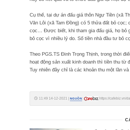
Cụ thể, tại dự án đấu giá thôn Ngự Tiền (xã T
Văn Lôi (xã Tam Đồng) có 5 thửa đất bỏ cọc;
cọc… Được biết, khi tham gia đấu giá, họ bỏ g
bỏ cọc vì nhiều lý do. Số tiền nhà đầu tư bỏ 
Theo PGS.TS Đinh Trọng Thịnh, trong thời đi
hoạt động sản xuất kinh doanh thì tiền thu từ 
Tuy nhiên đây chỉ là các khoản thu một lần và 
11:49 14-12-2021
|
:
https://cafebiz.vn
NGUỒN
C