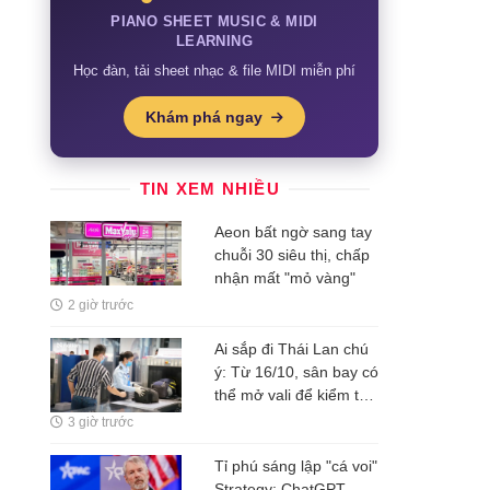
PIANO SHEET MUSIC & MIDI
LEARNING
Học đàn, tải sheet nhạc & file MIDI miễn phí
Khám phá ngay
TIN XEM NHIỀU
Aeon bất ngờ sang tay
chuỗi 30 siêu thị, chấp
nhận mất "mỏ vàng"
2 giờ trước
Ai sắp đi Thái Lan chú
ý: Từ 16/10, sân bay có
thể mở vali để kiểm tra
ngay cả khi hành khách
3 giờ trước
không có mặt
Tỉ phú sáng lập "cá voi"
Strategy: ChatGPT