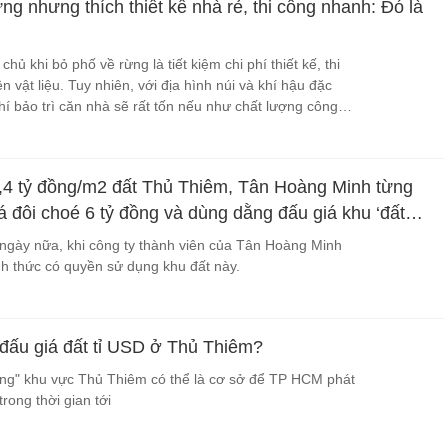
g nhưng thích thiết kế nhà rẻ, thi công nhanh: Đó là
chủ khi bỏ phố về rừng là tiết kiệm chi phí thiết kế, thi
 vật liệu. Tuy nhiên, với địa hình núi và khí hậu đặc
hí bảo trì căn nhà sẽ rất tốn nếu như chất lượng công
 2,4 tỷ đồng/m2 đất Thủ Thiêm, Tân Hoàng Minh từng
iá đôi choé 6 tỷ đồng và dùng dằng đấu giá khu ‘đất
i Quận 1
ngày nữa, khi công ty thành viên của Tân Hoàng Minh
nh thức có quyền sử dụng khu đất này.
 đấu giá đất tỉ USD ở Thủ Thiêm?
àng" khu vực Thủ Thiêm có thể là cơ sở để TP HCM phát
trong thời gian tới