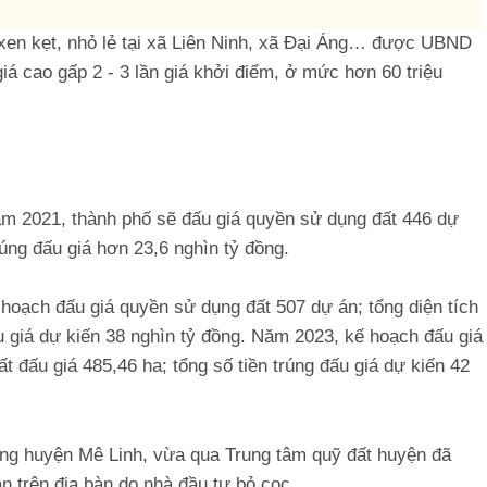
 xen kẹt, nhỏ lẻ tại xã Liên Ninh, xã Đại Áng… được UBND
á cao gấp 2 - 3 lần giá khởi điểm, ở mức hơn 60 triệu
ăm 2021, thành phố sẽ đấu giá quyền sử dụng đất 446 dự
trúng đấu giá hơn 23,6 nghìn tỷ đồng.
oạch đấu giá quyền sử dụng đất 507 dự án; tổng diện tích
đấu giá dự kiến 38 nghìn tỷ đồng. Năm 2023, kế hoạch đấu giá
t đấu giá 485,46 ha; tổng số tiền trúng đấu giá dự kiến 42
ng huyện Mê Linh, vừa qua Trung tâm quỹ đất huyện đã
án trên địa bàn do nhà đầu tư bỏ cọc.