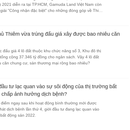
) 2021 diễn ra tại TP.HCM, Gamuda Land Việt Nam còn
giải "Công nhận đặc biệt" cho những đóng góp về Thiết
vững và Xây dựng cộng đồng.
Thủ Thiêm vừa trúng đấu giá xây được bao nhiêu căn
 đấu giá 4 lô đất thuộc khu chức năng số 3, Khu đô thị
tổng cộng 37.346 tỷ đồng cho ngân sách. Vậy 4 lô đất
u căn chung cư, sàn thương mại rộng bao nhiêu?
đầu tư lạc quan vào sự sôi động của thị trường bất
t chấp ảnh hưởng dịch bệnh?
ời điểm ngay sau khi hoạt động bình thường mới được
phát dịch bệnh lần thứ 4, giới đầu tư đang lạc quan vào
g bất động sản 2022.