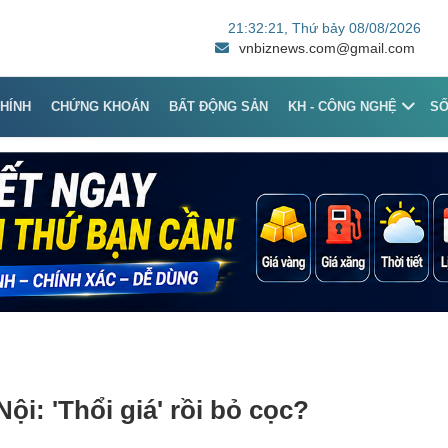
21:32:21
, Thứ bảy 08/08/2026
vnbiznews.com@gmail.com
CHÍNH
CHỨNG KHOÁN
BẤT ĐỘNG SẢN
KH - CÔNG NGHỆ
S
ội: 'Thổi giá' rồi bỏ cọc?