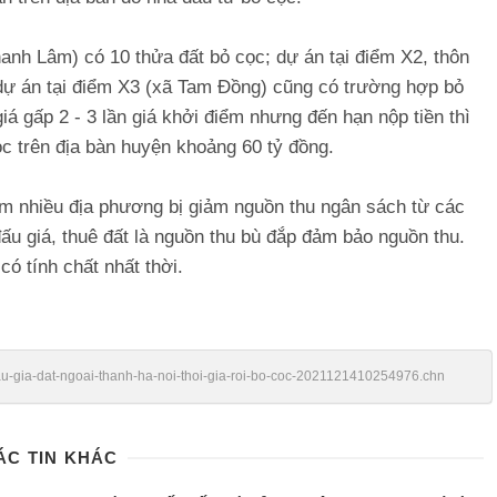
hanh Lâm) có 10 thửa đất bỏ cọc; dự án tại điểm X2, thôn
 dự án tại điểm X3 (xã Tam Đồng) cũng có trường hợp bỏ
iá gấp 2 - 3 lần giá khởi điểm nhưng đến hạn nộp tiền thì
cọc trên địa bàn huyện khoảng 60 tỷ đồng.
ểm nhiều địa phương bị giảm nguồn thu ngân sách từ các
đấu giá, thuê đất là nguồn thu bù đắp đảm bảo nguồn thu.
có tính chất nhất thời.
/dau-gia-dat-ngoai-thanh-ha-noi-thoi-gia-roi-bo-coc-2021121410254976.chn
ÁC TIN KHÁC