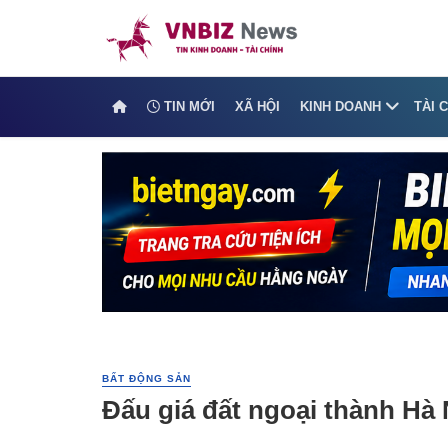
TIN MỚI
XÃ HỘI
KINH DOANH
TÀI 
BẤT ĐỘNG SẢN
Đấu giá đất ngoại thành Hà N