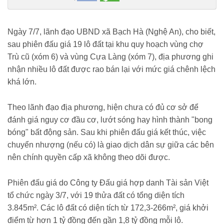
doanh/dat-dau-gia-vung-que-cao-gap-hon-4-lan-khoi-diem-nhieu-lo-
rao-ban-chenh-tien-ty-c161a1776417.html
Ngày 7/7, lãnh đạo UBND xã Bạch Hà (Nghệ An), cho biết,
sau phiên đấu giá 19 lô đất tại khu quy hoạch vùng chợ
Trù cũ (xóm 6) và vùng Cựa Làng (xóm 7), địa phương ghi
nhận nhiều lô đất được rao bán lại với mức giá chênh lệch
khá lớn.
Theo lãnh đạo địa phương, hiện chưa có đủ cơ sở để
đánh giá nguy cơ đầu cơ, lướt sóng hay hình thành "bong
bóng" bất động sản. Sau khi phiên đấu giá kết thúc, việc
chuyển nhượng (nếu có) là giao dịch dân sự giữa các bên
nên chính quyền cấp xã không theo dõi được.
Phiên đấu giá do Công ty Đấu giá hợp danh Tài sản Việt
tổ chức ngày 3/7, với 19 thửa đất có tổng diện tích
3.845m². Các lô đất có diện tích từ 172,3-266m², giá khởi
điểm từ hơn 1 tỷ đồng đến gần 1,8 tỷ đồng mỗi lô.