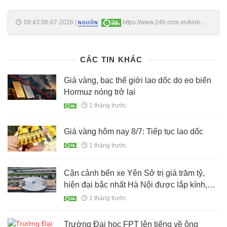
09:43 08-07-2026
|
:
https://www.24h.com.vn/kinh-
NGUỒN
doanh/dat-dau-gia-vung-que-cao-gap-hon-4-lan-khoi-diem-nhieu-lo-
rao-ban-chenh-tien-ty-c161a1776417.html
CÁC TIN KHÁC
Giá vàng, bạc thế giới lao dốc do eo biển
Hormuz nóng trở lại
1 tháng trước
Giá vàng hôm nay 8/7: Tiếp tục lao dốc
1 tháng trước
Cận cảnh bến xe Yên Sở trị giá trăm tỷ,
hiện đại bậc nhất Hà Nội được lắp kính,
mái vòng tròn cách điệu
1 tháng trước
Trường Đại học FPT lên tiếng về ông