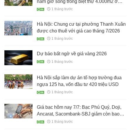
năm giờ sống trong biệt thự 4.000m2 ở
ngoại ô nước Pháp, đẹp như cổ tích
1 tháng trước
Hà Nội: Chung cư tại phường Thanh Xuân
được cho thuê với giá cao tháng 7/2026
1 tháng trước
Dự báo bất ngờ về giá vàng 2026
1 tháng trước
Hà Nội sắp làm dự án tổ hợp trường đua
ngựa 125 ha, vốn đầu tư 420 triệu USD
1 tháng trước
Giá bạc hôm nay 7/7: Bạc Phú Quý, Doji,
Ancarat, Sacombank-SBJ giảm còn bao
nhiêu?
1 tháng trước