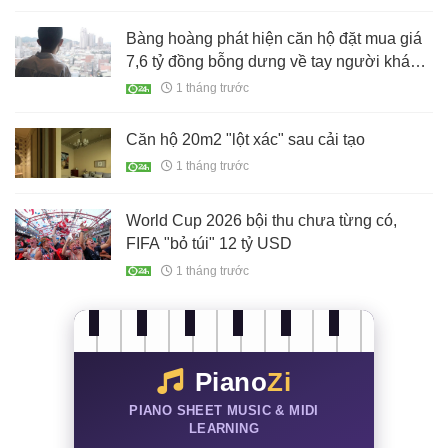
Bàng hoàng phát hiện căn hộ đặt mua giá
7,6 tỷ đồng bỗng dưng về tay người khác
sau 3 năm chờ đợi
1 tháng trước
Căn hộ 20m2 "lột xác" sau cải tạo
1 tháng trước
World Cup 2026 bội thu chưa từng có,
FIFA "bỏ túi" 12 tỷ USD
1 tháng trước
Piano
Zi
PIANO SHEET MUSIC & MIDI
LEARNING