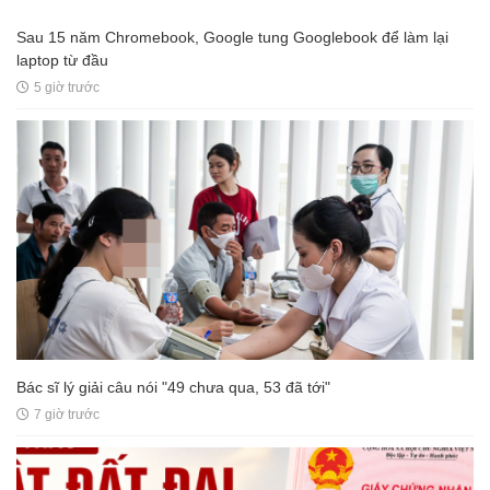
Sau 15 năm Chromebook, Google tung Googlebook để làm lại
laptop từ đầu
5 giờ trước
Bác sĩ lý giải câu nói "49 chưa qua, 53 đã tới"
7 giờ trước