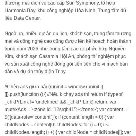
thương mại dịch vụ cao cấp Sun Symphony, tổ hợp
Harmonia Bay, khu công nghiệp Hòa Ninh, Trung tâm dữ
liệu Data Center.
Ngoài ra, nhiều dự án du lịch, khách sạn, trung tâm thương
mại và công nghệ cao cũng được lên kế hoạch hoàn thành
trong năm 2026 như trung tâm cao ốc phức hợp Nguyễn
Kim, khách sạn Casamia Hội An, phòng thí nghiệm phục
vụ sản xuất công nghệ đóng gói tiên tiến cho vi mạch bán
dẫn và dự án thủy điện Tr'hy.
//Chèn ads giữa bài (runinit = window.runinit ||
[]).push(function () { //Nếu k chạy ads thì return if (typeof
_chkPrLink != 'undefined' && _chkPrLink) return; var
mutexAds = '<zone id="l2srqb41"></zone>'; var content =
$('[data-role="content"]'); if (content.length > 0) { var
childNodes = content[0].childNodes; for (i = 0; i <
childNodes.length; i++) { var childNode = childNodes[i]; var