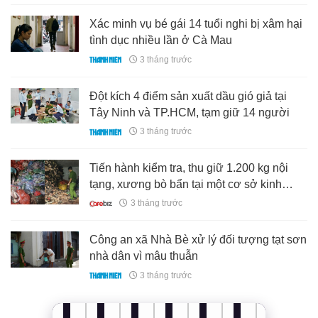
Xác minh vụ bé gái 14 tuổi nghi bị xâm hại
tình dục nhiều lần ở Cà Mau
3 tháng trước
Đột kích 4 điểm sản xuất dầu gió giả tại
Tây Ninh và TP.HCM, tạm giữ 14 người
3 tháng trước
Tiến hành kiểm tra, thu giữ 1.200 kg nội
tạng, xương bò bẩn tại một cơ sở kinh
doanh ở Hà Nội
3 tháng trước
Công an xã Nhà Bè xử lý đối tượng tạt sơn
nhà dân vì mâu thuẫn
3 tháng trước