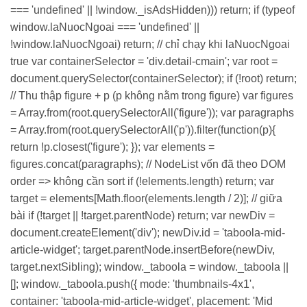
=== 'undefined' || !window._isAdsHidden))) return; if (typeof
window.laNuocNgoai === 'undefined' ||
!window.laNuocNgoai) return; // chỉ chạy khi laNuocNgoai
true var containerSelector = 'div.detail-cmain'; var root =
document.querySelector(containerSelector); if (!root) return;
// Thu thập figure + p (p không nằm trong figure) var figures
= Array.from(root.querySelectorAll('figure')); var paragraphs
= Array.from(root.querySelectorAll('p')).filter(function(p){
return !p.closest('figure'); }); var elements =
figures.concat(paragraphs); // NodeList vốn đã theo DOM
order => không cần sort if (!elements.length) return; var
target = elements[Math.floor(elements.length / 2)]; // giữa
bài if (!target || !target.parentNode) return; var newDiv =
document.createElement('div'); newDiv.id = 'taboola-mid-
article-widget'; target.parentNode.insertBefore(newDiv,
target.nextSibling); window._taboola = window._taboola ||
[]; window._taboola.push({ mode: 'thumbnails-4x1',
container: 'taboola-mid-article-widget', placement: 'Mid