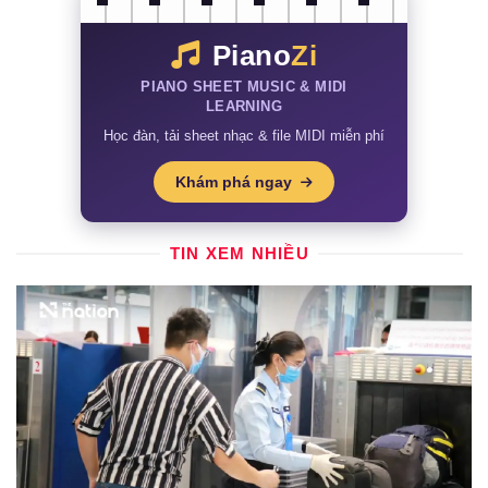
Piano
Zi
PIANO SHEET MUSIC & MIDI
LEARNING
Học đàn, tải sheet nhạc & file MIDI miễn phí
Khám phá ngay
TIN XEM NHIỀU