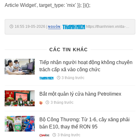
Article Widget', target_type: 'mix' }); })();
16:55 19-05-2026
|
:
https://thanhnien.vn/da-
NGUỒN
nang-du-kien-khoi-cong-quoc-lo-14d-hon-4500-ti-dong-vao-thang-6-
185260519162311752.htm
CÁC TIN KHÁC
Tiếp nhận người hoạt động không chuyên
trách cấp xã vào công chức
3 tháng trước
Bắt một quản lý cửa hàng Petrolimex
3 tháng trước
Bộ Công Thương: Từ 1-6, cây xăng phải
bán E10, thay thế RON 95
3 tháng trước