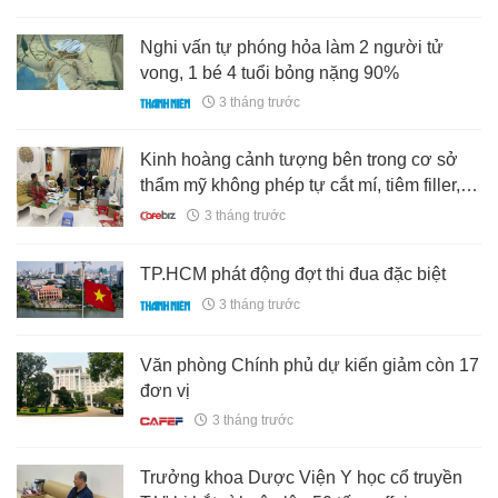
Nghi vấn tự phóng hỏa làm 2 người tử
vong, 1 bé 4 tuổi bỏng nặng 90%
3 tháng trước
Kinh hoàng cảnh tượng bên trong cơ sở
thẩm mỹ không phép tự cắt mí, tiêm filler, ai
từng là khách hàng cần trình báo ngay
3 tháng trước
TP.HCM phát động đợt thi đua đặc biệt
3 tháng trước
Văn phòng Chính phủ dự kiến giảm còn 17
đơn vị
3 tháng trước
Trưởng khoa Dược Viện Y học cổ truyền