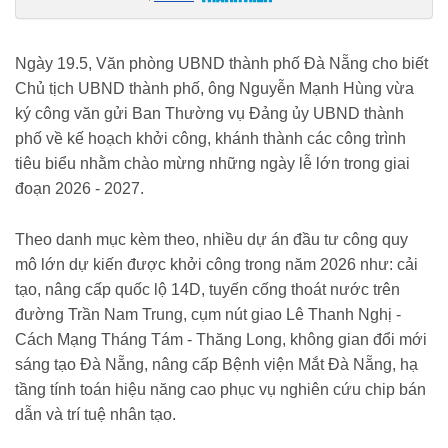
nang-du-kien-khoi-cong-quoc-lo-14d-hon-4500-ti-dong-vao-thang-6-
185260519162311752.htm
Ngày 19.5, Văn phòng UBND thành phố Đà Nẵng cho biết
Chủ tịch UBND thành phố, ông Nguyễn Mạnh Hùng vừa
ký công văn gửi Ban Thường vụ Đảng ủy UBND thành
phố về kế hoạch khởi công, khánh thành các công trình
tiêu biểu nhằm chào mừng những ngày lễ lớn trong giai
đoạn 2026 - 2027.
Theo danh mục kèm theo, nhiều dự án đầu tư công quy
mô lớn dự kiến được khởi công trong năm 2026 như: cải
tạo, nâng cấp quốc lộ 14D, tuyến cống thoát nước trên
đường Trần Nam Trung, cụm nút giao Lê Thanh Nghị -
Cách Mạng Tháng Tám - Thăng Long, không gian đổi mới
sáng tạo Đà Nẵng, nâng cấp Bệnh viện Mắt Đà Nẵng, hạ
tầng tính toán hiệu năng cao phục vụ nghiên cứu chip bán
dẫn và trí tuệ nhân tạo.