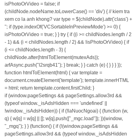
isPhotoOrVideo = false; if
(childNode.nodeName.toLowerCase() == 'div') { // kiem tra
xem co la anh khong? var type = $(childNode).attr('class') +
''; if (type.indexOf('VCSortableInPreviewMode') >= 0) {
isPhotoOrVideo = true; } } try { if ((i >= childNodes.length / 2
- 1) && (i < childNodes.length / 2) && !isPhotoOrVideo) { if
(i <= childNodes.length - 3) {
childNode.after(htmlToElement(mutexAds));
arfAsync.push("l2srqb41"); } break; } } catch (e) { } } } });
function htmlToElement(html) { var template =
document.createElement('template'); template.innerHTML
= html; return template.content.firstChild; }
if (window.pageSettings && pageSettings.allow3rd &&
(typeof window._isAdsHidden === 'undefined' ||
!window._isAdsHidden)) { if (!laNuocNgoai) { (function (w,
q) { w[q] = w[q] || []; w[q].push(["_mgc.load"]); })(window,
"_mgq"); } } (function() { if (!(window.pageSettings &&
pageSettings.allow3rd && (typeof window._isAdsHidden