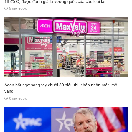
18 độ C, được đánh giá là vương quốc của các loài lan
5 giờ trước
Aeon bất ngờ sang tay chuỗi 30 siêu thị, chấp nhận mất "mỏ
vàng"
6 giờ trước