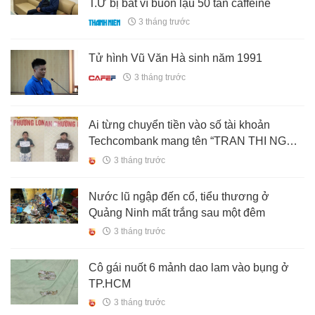
T.Ư bị bắt vì buôn lậu 50 tấn caffeine
3 tháng trước
Tử hình Vũ Văn Hà sinh năm 1991
3 tháng trước
Ai từng chuyển tiền vào số tài khoản
Techcombank mang tên “TRAN THI NGOC
HANH”, khẩn trương liên hệ công an ngay
3 tháng trước
Nước lũ ngập đến cổ, tiểu thương ở
Quảng Ninh mất trắng sau một đêm
3 tháng trước
Cô gái nuốt 6 mảnh dao lam vào bụng ở
TP.HCM
3 tháng trước