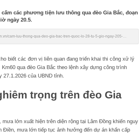
cấm các phương tiện lưu thông qua đèo Gia Bắc, đoạn
iờ ngày 20.5.
ien.vn/cam-luu-thong-qua-deo-gia-bac-tren-quoc-lo-28-tu-5-gio-ngay-205-
biết các đơn vị liên quan đang triển khai thi công xử lý
- Km60 qua đèo Gia Bắc theo lệnh xây dựng công trình
y 27.1.2026 của UBND tỉnh.
ghiêm trọng trên đèo Gia
, mưa lớn xuất hiện trên diện rộng tại Lâm Đồng khiến nguy
ơn Điền, mưa lớn tiếp tục ảnh hưởng đến dự án khẩn cấp