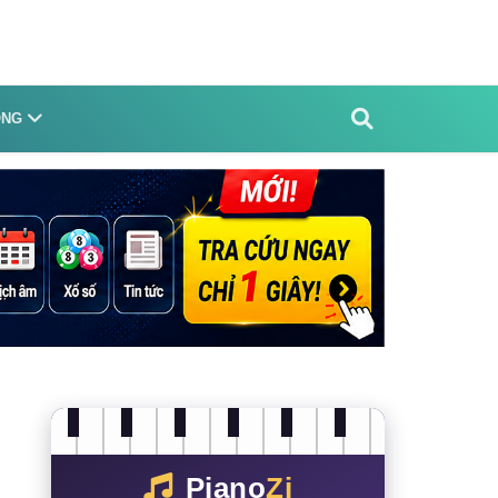
ỐNG
Piano
Zi