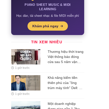
PIANO SHEET MUSIC & MIDI
LEARNING
Học đàn, tải sheet nhạc & file MIDI miễn phí
Khám phá ngay
TIN XEM NHIỀU
Thương hiệu thời trang
Việt thông báo đóng
cửa sau 5 năm vận
hành, thừa nhận
1 giờ trước
"không phải lúc nào
cũng đẹp như trong
Khả năng kiếm tiền
ảnh"
thiên phú của "ông
trùm máy tính" Dell: 12
tuổi bán tem thư kiếm
1 giờ trước
52 triệu, 19 tuổi startup
kiếm 11 tỷ đồng
Một doanh nghiệp
được giao gần 1,2ha