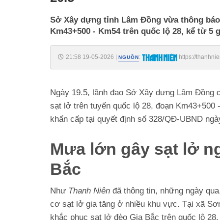
Sở Xây dựng tỉnh Lâm Đồng vừa thông báo 
Km43+500 - Km54 trên quốc lộ 28, kể từ 5 g
21:58 19-05-2026
|
:
https://thanhn
NGUỒN
185260519212906061.htm
Ngày 19.5, lãnh đạo Sở Xây dựng Lâm Đồng cho 
sạt lở trên tuyến quốc lộ 28, đoạn Km43+500 
khẩn cấp tại quyết định số 328/QĐ-UBND ngà
Mưa lớn gây sạt lở n
Bắc
Như
Thanh Niên
đã thông tin, những ngày qua
cơ sạt lở gia tăng ở nhiều khu vực. Tại xã S
khắc phục sạt lở đèo Gia Bắc trên quốc lộ 28.