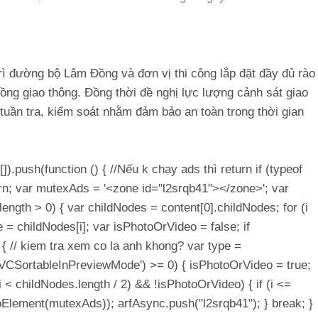
ì đường bộ Lâm Đồng và đơn vị thi công lắp đặt đầy đủ rào
ồng giao thông. Đồng thời đề nghị lực lượng cảnh sát giao
uần tra, kiểm soát nhằm đảm bảo an toàn trong thời gian
[]).push(function () { //Nếu k chạy ads thì return if (typeof
rn; var mutexAds = '<zone id="l2srqb41"></zone>'; var
t.length > 0) { var childNodes = content[0].childNodes; for (i
e = childNodes[i]; var isPhotoOrVideo = false; if
{ // kiem tra xem co la anh khong? var type =
Of('VCSortableInPreviewMode') >= 0) { isPhotoOrVideo = true;
 (i < childNodes.length / 2) && !isPhotoOrVideo) { if (i <=
ToElement(mutexAds)); arfAsync.push("l2srqb41"); } break; }