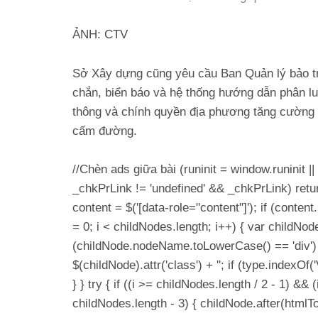
ẢNH: CTV
Sở Xây dựng cũng yêu cầu Ban Quản lý bảo tr
chắn, biển báo và hệ thống hướng dẫn phân lu
thông và chính quyền địa phương tăng cường t
cấm đường.
//Chèn ads giữa bài (runinit = window.runinit || 
_chkPrLink != 'undefined' && _chkPrLink) retu
content = $('[data-role="content"]'); if (conten
= 0; i < childNodes.length; i++) { var childNod
(childNode.nodeName.toLowerCase() == 'div') 
$(childNode).attr('class') + ''; if (type.index
} } try { if ((i >= childNodes.length / 2 - 1) &&
childNodes.length - 3) { childNode.after(html