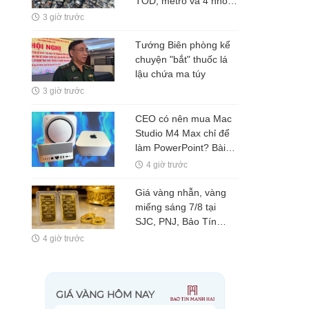
TOD, metro và 4 nhóm
ngành sẽ hưởng lợi
3 giờ trước
Tướng Biên phòng kể
chuyện "bắt" thuốc lá
lậu chứa ma túy
3 giờ trước
CEO có nên mua Mac
Studio M4 Max chỉ để
làm PowerPoint? Bài
toán không nằm ở cấu
4 giờ trước
hình, mà ở giá trị của
từng phút làm việc
Giá vàng nhẫn, vàng
miếng sáng 7/8 tại
SJC, PNJ, Bảo Tín
Mạnh Hải: Tiếp tục đà
4 giờ trước
giảm