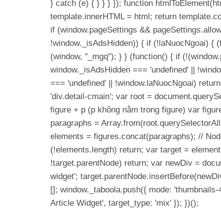
} catch (e) { } } } }); function htmlToElement(
template.innerHTML = html; return template.con
if (window.pageSettings && pageSettings.allo
!window._isAdsHidden)) { if (!laNuocNgoai) { (fu
(window, "_mgq"); } } (function() { if (!(wind
window._isAdsHidden === 'undefined' || !windo
=== 'undefined' || !window.laNuocNgoai) return
'div.detail-cmain'; var root = document.querySel
figure + p (p không nằm trong figure) var figure
paragraphs = Array.from(root.querySelectorAll('p'
elements = figures.concat(paragraphs); // No
(!elements.length) return; var target = elements[
!target.parentNode) return; var newDiv = docum
widget'; target.parentNode.insertBefore(newDiv
[]; window._taboola.push({ mode: 'thumbnails-4x
Article Widget', target_type: 'mix' }); })();