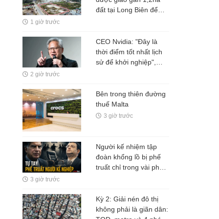
đất tại Long Biên để
làm dự án nhà ở xã hội
1 giờ trước
và thương mại
CEO Nvidia: "Đây là
thời điểm tốt nhất lịch
sử để khởi nghiệp",
nhiều người thất bại chỉ
2 giờ trước
vì mắc kẹt ở 1 ĐIỀU ai
cũng hiểu nhưng ít khi
Bên trong thiên đường
vượt qua được
thuế Malta
3 giờ trước
Người kế nhiệm tập
đoàn khổng lồ bị phế
truất chỉ trong vài phút,
vì dám động đến dự án
3 giờ trước
tâm huyết của người
đã chọn mình
Kỳ 2: Giải nén đô thị
không phải là giãn dân: