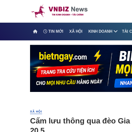
TIN MỚI
XÃ HỘI
KINH DOANH
TÀI 
XÃ HỘI
Cấm lưu thông qua đèo Gia B
20.5