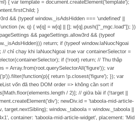
html) { var template = document.createElement('template');
tent.firstChild; }
w3rd && (typeof window._isAdsHidden === 'undefined' ||
nction (w, q) { w[q] = w[q] || []; w[q].push(["_mgc.load"]); })
ow.pageSettings && pageSettings.allow3rd && (typeof
w._isAdsHidden))) return; if (typeof window.laNuocNgoai
; // chỉ chạy khi laNuocNgoai true var containerSelector =
ector(containerSelector); if (!root) return; // Thu thập
s = Array.from(root.querySelectorAll('figure')); var
)).filter(function(p){ return !p.closest('figure'); }); var
deList vốn đã theo DOM order => không cần sort if
Math.floor(elements.length / 2)]; // giữa bài if (!target ||
ent.createElement('div'); newDiv.id = 'taboola-mid-article-
, target.nextSibling); window._taboola = window._taboola ||
1', container: 'taboola-mid-article-widget', placement: 'Mid