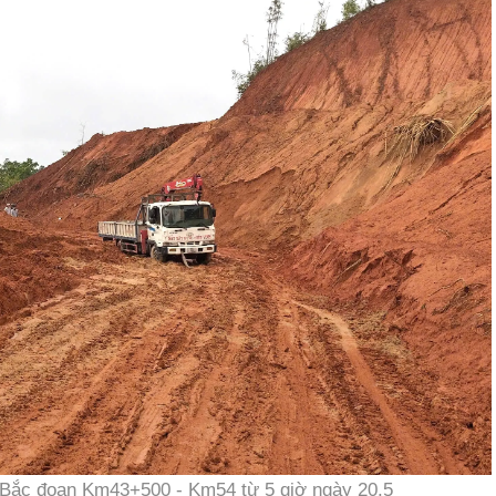
 Bắc đoạn Km43+500 - Km54 từ 5 giờ ngày 20.5