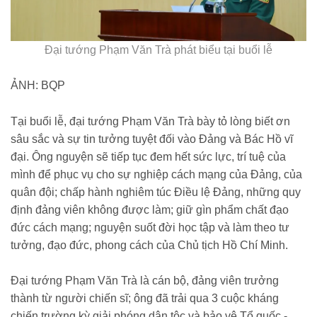
Đại tướng Phạm Văn Trà phát biểu tại buổi lễ
ẢNH: BQP
Tại buổi lễ, đại tướng Phạm Văn Trà bày tỏ lòng biết ơn
sâu sắc và sự tin tưởng tuyệt đối vào Đảng và Bác Hồ vĩ
đại. Ông nguyện sẽ tiếp tục đem hết sức lực, trí tuệ của
mình để phục vụ cho sự nghiệp cách mạng của Đảng, của
quân đội; chấp hành nghiêm túc Điều lệ Đảng, những quy
định đảng viên không được làm; giữ gìn phẩm chất đạo
đức cách mạng; nguyện suốt đời học tập và làm theo tư
tưởng, đạo đức, phong cách của Chủ tịch Hồ Chí Minh.
Đại tướng Phạm Văn Trà là cán bộ, đảng viên trưởng
thành từ người chiến sĩ; ông đã trải qua 3 cuộc kháng
chiến trường kỳ giải phóng dân tộc và bảo vệ Tổ quốc -