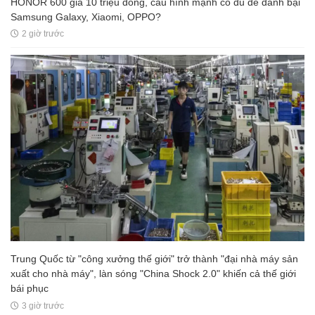
HONOR 600 giá 10 triệu đồng, cấu hình mạnh có đủ để đánh bại
Samsung Galaxy, Xiaomi, OPPO?
2 giờ trước
Trung Quốc từ "công xưởng thế giới" trở thành "đại nhà máy sản
xuất cho nhà máy", làn sóng "China Shock 2.0" khiến cả thế giới
bái phục
3 giờ trước