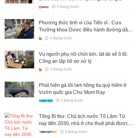
3 tháng trước
Phương thức tinh vi của Tiến sĩ - Cựu
Trưởng khoa Dược điều hành đường dây
buôn lậu 50,7 tấn caffeine xuyên biên giới
3 tháng trước
Vụ người phụ nữ chửi bới, tát tài xế ô tô:
Công an lập hồ sơ xử lý
3 tháng trước
Phát hiện gà lôi lam hồng tía quý hiếm ở
Vườn quốc gia Chư Mom Ray
3 tháng trước
Tổng Bí thư, Chủ tịch nước Tô Lâm: Từ
nay đến 2030, nhà ở cho thuê phải được
xác định là trụ cột chiến lược
3 tháng trước