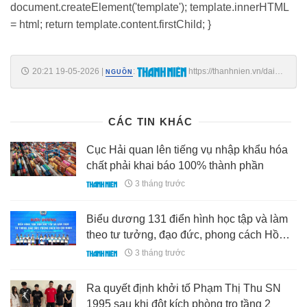
document.createElement('template'); template.innerHTML
= html; return template.content.firstChild; }
20:21 19-05-2026
|
:
https://thanhnien.vn/dai-
NGUỒN
tuong-pham-van-tra-nhan-huy-hieu-70-nam-tuoi-dang-
185260519200333618.htm
CÁC TIN KHÁC
Cục Hải quan lên tiếng vụ nhập khẩu hóa
chất phải khai báo 100% thành phần
3 tháng trước
Biểu dương 131 điển hình học tập và làm
theo tư tưởng, đạo đức, phong cách Hồ
Chí Minh
3 tháng trước
Ra quyết định khởi tố Phạm Thị Thu SN
1995 sau khi đột kích phòng trọ tầng 2