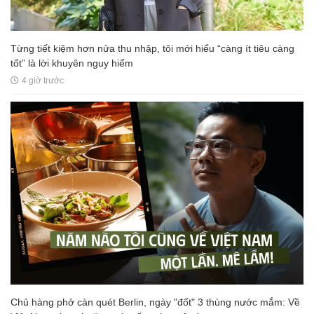
Từng tiết kiệm hơn nửa thu nhập, tôi mới hiểu “càng ít tiêu càng
tốt” là lời khuyên nguy hiểm
4 giờ trước
Chủ hàng phở càn quét Berlin, ngày "đốt" 3 thùng nước mắm: Về