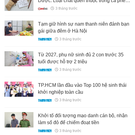
Dược: Loại chất quen thuộc trong cà phê
thực sự được dùng để làm gì?
3 tháng trước
Tạm giữ hình sự nam thanh niên đánh bạn
gái giữa đêm ở Hà Nội
3 tháng trước
Từ 2027, phụ nữ sinh đủ 2 con trước 35
tuổi được hỗ trợ 2 triệu
3 tháng trước
TP.HCM lần đầu vào Top 100 hệ sinh thái
khởi nghiệp toàn cầu
3 tháng trước
Khởi tố đối tượng mạo danh cán bộ, nhận
làm sổ đỏ để chiếm đoạt tiền
3 tháng trước