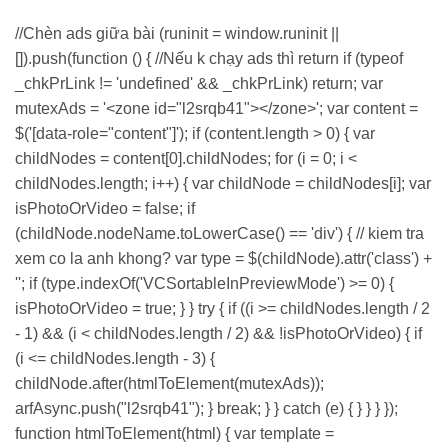
//Chèn ads giữa bài (runinit = window.runinit ||
[]).push(function () { //Nếu k chạy ads thì return if (typeof
_chkPrLink != 'undefined' && _chkPrLink) return; var
mutexAds = '<zone id="l2srqb41"></zone>'; var content =
$('[data-role="content"]'); if (content.length > 0) { var
childNodes = content[0].childNodes; for (i = 0; i <
childNodes.length; i++) { var childNode = childNodes[i]; var
isPhotoOrVideo = false; if
(childNode.nodeName.toLowerCase() == 'div') { // kiem tra
xem co la anh khong? var type = $(childNode).attr('class') +
''; if (type.indexOf('VCSortableInPreviewMode') >= 0) {
isPhotoOrVideo = true; } } try { if ((i >= childNodes.length / 2
- 1) && (i < childNodes.length / 2) && !isPhotoOrVideo) { if
(i <= childNodes.length - 3) {
childNode.after(htmlToElement(mutexAds));
arfAsync.push("l2srqb41"); } break; } } catch (e) { } } } });
function htmlToElement(html) { var template =