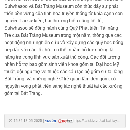
Sulwhasoo và Bát Tràng Museum còn thúc đẩy sự phát
triển bền vững của tinh hoa truyền thống từ khía cạnh con
người. Tại sự kiện, hai thương hiệu cũng tiết lộ,
Sulwhasoo sẽ đồng hành cùng Quỹ Phát triển Tài năng
Trẻ của Bát Tràng Museum trong một năm, thông qua các
hoạt động như nghiên cứu và xây dựng các quỹ học bổng
hợp tác với các tổ chức cụ thể, nhằm hỗ trợ những tài
năng trẻ trong lĩnh vực sản xuất thủ công. Các đối tượng
nhận hỗ trợ bao gồm sinh viên khoa gốm tại Đại học Mỹ
thuật, đội ngũ thợ vẽ thuộc các câu lạc bộ gốm sứ tại làng
Bát Tràng, và những nghệ sĩ trẻ quan tâm đến gốm, có
nguyện vọng phát triển sáng tác nghệ thuật tại các xưởng
gốm tại Bát Tràng.
15:35 13-05-2025
|
:
https://cafebiz.vn/cai-bat-tay-
NGUỒN
cua-nghe-thuat-va-lam-dep-tu-cuoc-hoi-ngo-cua-di-san-van-hoa-dong-