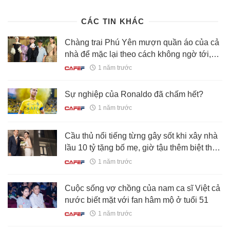
phuong-den-loi-tung-ca-ve-dep-a-dong-17625051314442454.chn
CÁC TIN KHÁC
Chàng trai Phú Yên mượn quần áo của cả
nhà để mặc lại theo cách không ngờ tới,
trở thành hiện tượng Top 1 MXH Trung
1 năm trước
Quốc
Sự nghiệp của Ronaldo đã chấm hết?
1 năm trước
Cầu thủ nổi tiếng từng gây sốt khi xây nhà
lầu 10 tỷ tặng bố mẹ, giờ tậu thêm biệt thự
hạng sang cho vợ
1 năm trước
Cuộc sống vợ chồng của nam ca sĩ Việt cả
nước biết mặt với fan hâm mộ ở tuổi 51
1 năm trước