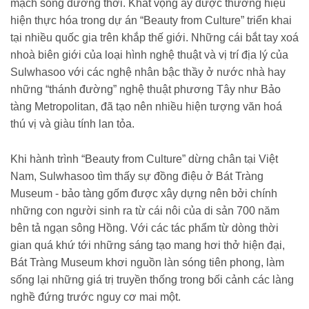
mạch sống đương thời. Khát vọng ấy được thương hiệu
hiện thực hóa trong dự án “Beauty from Culture” triển khai
tại nhiều quốc gia trên khắp thế giới. Những cái bắt tay xoá
nhoà biên giới của loại hình nghệ thuật và vị trí địa lý của
Sulwhasoo với các nghệ nhân bậc thầy ở nước nhà hay
những “thánh đường” nghệ thuật phương Tây như Bảo
tàng Metropolitan, đã tạo nên nhiều hiện tượng văn hoá
thú vị và giàu tính lan tỏa.
Khi hành trình “Beauty from Culture” dừng chân tại Việt
Nam, Sulwhasoo tìm thấy sự đồng điệu ở Bát Tràng
Museum - bảo tàng gốm được xây dựng nên bởi chính
những con người sinh ra từ cái nôi của di sản 700 năm
bên tả ngạn sông Hồng. Với các tác phẩm từ dòng thời
gian quá khứ tới những sáng tạo mang hơi thở hiện đại,
Bát Tràng Museum khơi nguồn làn sóng tiên phong, làm
sống lại những giá trị truyền thống trong bối cảnh các làng
nghề đứng trước nguy cơ mai một.