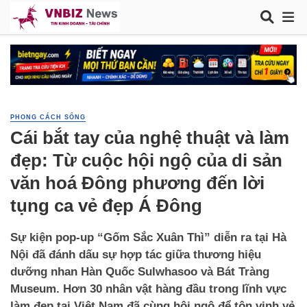
PHONG CÁCH SỐNG
Cái bắt tay của nghệ thuật và làm
đẹp: Từ cuộc hội ngộ của di sản
văn hoá Đông phương đến lời
tụng ca vẻ đẹp Á Đông
Sự kiện pop-up “Gốm Sắc Xuân Thì” diễn ra tại Hà
Nội đã đánh dấu sự hợp tác giữa thương hiệu
dưỡng nhan Hàn Quốc Sulwhasoo và Bát Tràng
Museum. Hơn 30 nhân vật hàng đầu trong lĩnh vực
làm đẹp tại Việt Nam đã cùng hội ngộ để tôn vinh vẻ