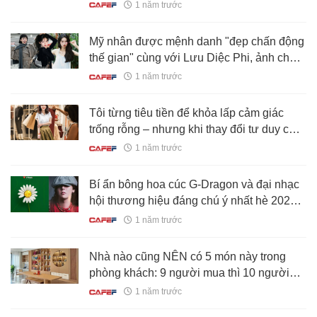
vì nhan sắc này"
1 năm trước
Mỹ nhân được mệnh danh "đẹp chấn động
thế gian" cùng với Lưu Diệc Phi, ảnh chụp
vội cũng xinh phát sáng
1 năm trước
Tôi từng tiêu tiền để khỏa lấp cảm giác
trống rỗng – nhưng khi thay đổi tư duy chi
tiêu, tôi kiểm soát được tài chính, tiết kiệm
1 năm trước
đều mỗi tháng và sống có kế hoạch hơn
hẳn
Bí ẩn bông hoa cúc G-Dragon và đại nhạc
hội thương hiệu đáng chú ý nhất hè 2025:
Ông hoàng K-pop khiến fan dậy sóng
1 năm trước
Nhà nào cũng NÊN có 5 món này trong
phòng khách: 9 người mua thì 10 người
khen, "đỉnh" thì thôi nhé
1 năm trước