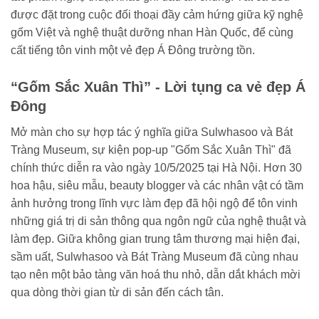
được đặt trong cuộc đối thoại đầy cảm hứng giữa kỹ nghệ
gốm Việt và nghệ thuật dưỡng nhan Hàn Quốc, để cùng
cất tiếng tôn vinh một vẻ đẹp Á Đông trường tồn.
“Gốm Sắc Xuân Thì” - Lời tụng ca vẻ đẹp Á
Đông
Mở màn cho sự hợp tác ý nghĩa giữa Sulwhasoo và Bát
Tràng Museum, sự kiện pop-up "Gốm Sắc Xuân Thì" đã
chính thức diễn ra vào ngày 10/5/2025 tại Hà Nội. Hơn 30
hoa hậu, siêu mẫu, beauty blogger và các nhân vật có tầm
ảnh hưởng trong lĩnh vực làm đẹp đã hội ngộ để tôn vinh
những giá trị di sản thông qua ngôn ngữ của nghệ thuật và
làm đẹp. Giữa không gian trung tâm thương mại hiện đại,
sầm uất, Sulwhasoo và Bát Tràng Museum đã cùng nhau
tạo nên một bảo tàng văn hoá thu nhỏ, dẫn dắt khách mời
qua dòng thời gian từ di sản đến cách tân.