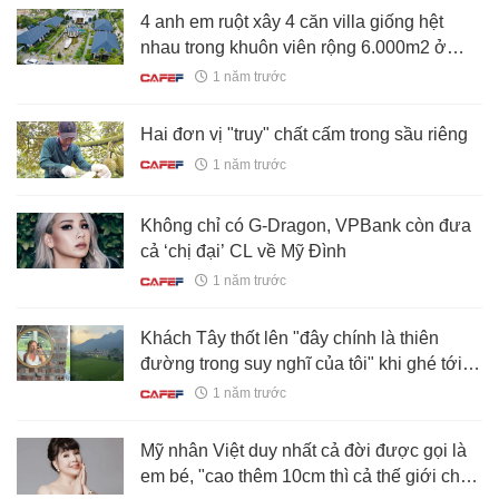
4 anh em ruột xây 4 căn villa giống hệt
nhau trong khuôn viên rộng 6.000m2 ở
Thanh Hóa: Resort nào đọ nổi đây?
1 năm trước
Hai đơn vị "truy" chất cấm trong sầu riêng
1 năm trước
Không chỉ có G-Dragon, VPBank còn đưa
cả ‘chị đại’ CL về Mỹ Đình
1 năm trước
Khách Tây thốt lên "đây chính là thiên
đường trong suy nghĩ của tôi" khi ghé tới 1
nơi tại Việt Nam, tha thiết muốn quay lại
1 năm trước
lần nữa
Mỹ nhân Việt duy nhất cả đời được gọi là
em bé, "cao thêm 10cm thì cả thế giới chết