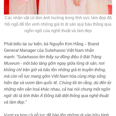
Các nhân vật có tầm ảnh hưởng trong lĩnh vực làm đẹp đã
hội ngộ để tôn vinh những giá trị di sản quý báu thông qua
ngôn ngữ của nghệ thuật và làm đẹp
Phát biểu tại sự kiện, bà Nguyễn Kim Hằng – Brand
General Manager của Sulwhasoo Việt Nam nhấn
mạnh:
“Sulwhasoo tìm thấy sự đồng điệu ở Bát Tràng
Museum - một bảo tàng gốm ngay giữa lòng di sản, nơi
không chỉ trân giữ và bảo tồn những giá trị truyền thống,
mà còn nỗ lực mang gốm Việt Nam hòa cùng nhịp sống
hiện đại và vươn tầm quốc tế. Chúng tôi tin rằng, dù đến từ
những nền văn hoá khác nhau, cả hai nói chung một ngôn
ngữ: đó là tinh thần Á Đông bất diệt thông qua nghệ thuật
và làm đẹp.”
Vượt xa hơn cả nỗ lực để bảo tồn những di sản hữu hình,