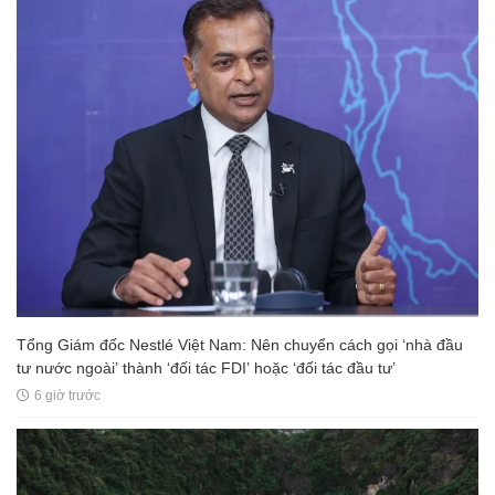
Tổng Giám đốc Nestlé Việt Nam: Nên chuyển cách gọi ‘nhà đầu
tư nước ngoài’ thành ‘đối tác FDI’ hoặc ‘đối tác đầu tư’
6 giờ trước