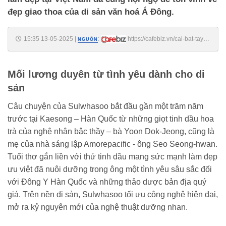
đẹp giao thoa của di sản văn hoá Á Đông.
15:35 13-05-2025
|
:
https://cafebiz.vn/cai-bat-tay-
NGUỒN
cua-nghe-thuat-va-lam-dep-tu-cuoc-hoi-ngo-cua-di-san-van-hoa-dong-
phuong-den-loi-tung-ca-ve-dep-a-dong-17625051314442454.chn
Mối lương duyên từ tình yêu dành cho di
sản
Câu chuyện của Sulwhasoo bắt đầu gần một trăm năm
trước tại Kaesong – Hàn Quốc từ những giọt tinh dầu hoa
trà của nghệ nhân bậc thầy – bà Yoon Dok-Jeong, cũng là
mẹ của nhà sáng lập Amorepacific - ông Seo Seong-hwan.
Tuổi thơ gắn liền với thứ tinh dầu mang sức mạnh làm đẹp
ưu việt đã nuôi dưỡng trong ông một tình yêu sâu sắc đối
với Đông Y Hàn Quốc và những thảo dược bản địa quý
giá. Trên nền di sản, Sulwhasoo tối ưu công nghệ hiện đại,
mở ra kỷ nguyên mới của nghệ thuật dưỡng nhan.