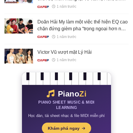
phí "hợp lý" đến bất ngờ
1 năm trước
Doãn Hải My làm một việc thể hiện EQ cao
chặn đứng gièm pha “trọng ngoại hơn nội”,
vẹn toàn cả mẹ đẻ, mẹ chồng
1 năm trước
Victor Vũ vượt mặt Lý Hải
1 năm trước
Piano
Zi
PIANO SHEET MUSIC & MIDI
LEARNING
Học đàn, tải sheet nhạc & file MIDI miễn phí
Khám phá ngay