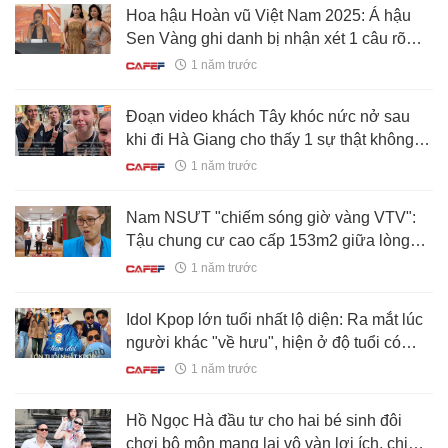
Hoa hậu Hoàn vũ Việt Nam 2025: Á hậu
Sen Vàng ghi danh bị nhận xét 1 câu rõ
thái độ, màn đáp trả của Ngọc Châu gây
1 năm trước
chú ý
Đoạn video khách Tây khóc nức nở sau
khi đi Hà Giang cho thấy 1 sự thật không
thể chối cãi
1 năm trước
Nam NSƯT "chiếm sóng giờ vàng VTV":
Tậu chung cư cao cấp 153m2 giữa lòng
Hà Nội
1 năm trước
Idol Kpop lớn tuổi nhất lộ diện: Ra mắt lúc
người khác "về hưu", hiện ở độ tuổi có
thể... lên chức ông!
1 năm trước
Hồ Ngọc Hà đầu tư cho hai bé sinh đôi
chơi bộ môn mang lại vô vàn lợi ích, chi