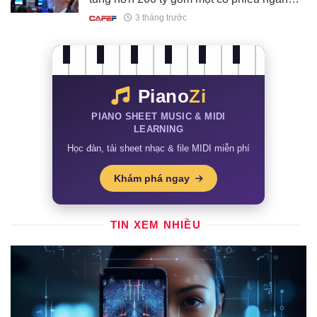
hàng
3 tháng trước
Piano
Zi
PIANO SHEET MUSIC & MIDI
LEARNING
Học đàn, tải sheet nhạc & file MIDI miễn phí
Khám phá ngay
TIN XEM NHIỀU