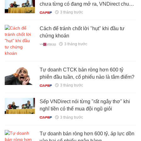
chưa từng có đang mở ra, VNDirect chuẩn
bị "comeback"
3 tháng trước
Cách để tránh chốt lời "hụt" khi đầu tư
chứng khoán
3 tháng trước
Tự doanh CTCK bán ròng hơn 600 tỷ
phiên đầu tuần, cổ phiếu nào là tâm điểm?
3 tháng trước
Sếp VNDirect nói từng "rất ngây thơ" khi
nghĩ tiền có thể mua đội ngũ giỏi
3 tháng trước
Tự doanh bán ròng hơn 600 tỷ, áp lực dồn
vào hai cổ phiếu ngân hàng