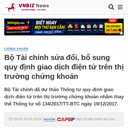
CHỨNG KHOÁN
Bộ Tài chính sửa đổi, bổ sung
quy định giao dịch điện tử trên thị
trường chứng khoán
Bộ Tài chính đã dự thảo Thông tư quy định giao
dịch điện tử trên thị trường chứng khoán nhằm thay
thế Thông tư số 134/2017/TT-BTC ngày 19/12/2017.
09:03 19-05-2026
|
:
https://cafef.vn/bo-tai-chinh-
NGUỒN
sua-doi-bo-sung-quy-dinh-giao-dich-dien-tu-tren-thi-truong-chung-