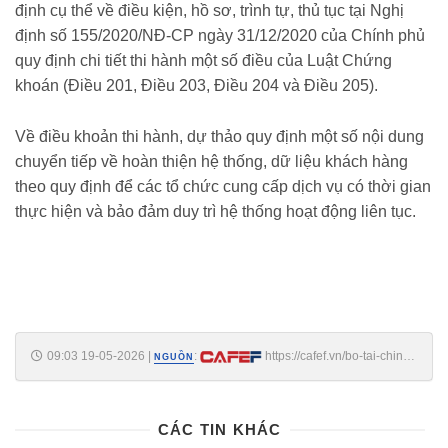
định cụ thể về điều kiện, hồ sơ, trình tự, thủ tục tại Nghị
định số 155/2020/NĐ-CP ngày 31/12/2020 của Chính phủ
quy định chi tiết thi hành một số điều của Luật Chứng
khoán (Điều 201, Điều 203, Điều 204 và Điều 205).
Về điều khoản thi hành, dự thảo quy định một số nội dung
chuyển tiếp về hoàn thiện hệ thống, dữ liệu khách hàng
theo quy định để các tổ chức cung cấp dịch vụ có thời gian
thực hiện và bảo đảm duy trì hệ thống hoạt động liên tục.
09:03 19-05-2026
|
:
https://cafef.vn/bo-tai-chinh-
NGUỒN
sua-doi-bo-sung-quy-dinh-giao-dich-dien-tu-tren-thi-truong-chung-
khoan-188260519090329315.chn
CÁC TIN KHÁC