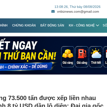
13:08:26
, Thứ bảy 08/08/2026
vnbiznews.com@gmail.com
CHÍNH
CHỨNG KHOÁN
BẤT ĐỘNG SẢN
KH - CÔNG NGHỆ
S
ng 73.500 tấn được xếp liền nhau
nh 8 tỷ USD dần lộ diện: Đại gia gốc