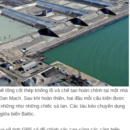
 tông cốt thép khổng lồ và chế tạo hoàn chỉnh tại một nhà
an Mạch. Sau khi hoàn thiện, hai đầu mỗi cấu kiện được
ư những như những chiếc sà lan. Các tàu kéo chuyên dụng
 giữa biển Baltic.
 vị vệ tinh GPS có độ chính xác cao cùng các cảm biến