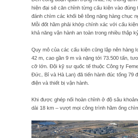
hiện đại sẽ căn chỉnh từng cấu kiện vào đúng
đánh chìm các khối bê tông nặng hàng chục n
Mỗi đốt hầm phải khớp chính xác với cấu kiện 
khả năng vận hành an toàn trong nhiều thập k
Quy mô của các cấu kiện cũng lập nên hàng lo
42 m, cao gần 9 m và nặng tới 73.500 tấn, t
cỡ lớn. Đội kỹ sư quốc tế thuộc Công ty Feme
Đức, Bỉ và Hà Lan) đã tiến hành đúc tổng 79 đ
điện và thiết bị vận hành.
Khi được ghép nối hoàn chỉnh ở độ sâu khoảng
dài 18 km – vượt mọi công trình hầm ống chìm