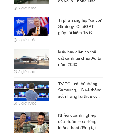
đá vôi ở Phong Nha:
Đường đi bằng tre, nội
2 giờ trước
thất bằng gỗ tái chế, du
khách như bước vào
Tỉ phú sáng lập "cá voi"
vùng đất cổ xưa
Strategy: ChatGPT
giúp tôi kiếm 15 tỷ
USD, đừng làm việc
2 giờ trước
nhiều hơn robot
Máy bay điện có thể
cất cánh tại châu Âu từ
năm 2030
3 giờ trước
TV TCL có thể thắng
Samsung, LG về thông
số, nhưng lại thua ở
thứ người xem khó
3 giờ trước
nhận ra
Nhiều doanh nghiệp
của Huấn Hoa Hồng
không hoạt động tại địa