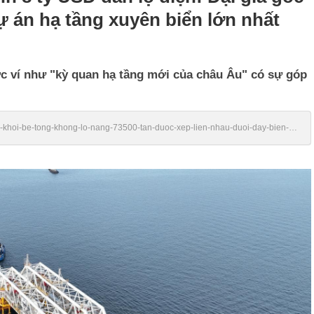
 án hạ tầng xuyên biển lớn nhất
được ví như "kỳ quan hạ tầng mới của châu Âu" có sự góp
79-khoi-be-tong-khong-lo-nang-73500-tan-duoc-xep-lien-nhau-duoi-day-bien-
-gop-mat-trong-du-an-ha-tang-xuyen-bien-lon-nhat-the-gioi-