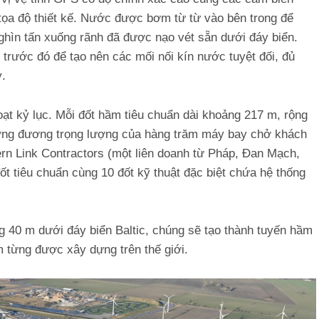
 tọa độ thiết kế. Nước được bơm từ từ vào bên trong để
ghìn tấn xuống rãnh đã được nạo vét sẵn dưới đáy biển.
trước đó để tạo nên các mối nối kín nước tuyệt đối, đủ
ỷ.
ạt kỷ lục. Mỗi đốt hầm tiêu chuẩn dài khoảng 217 m, rộng
ương đương trọng lượng của hàng trăm máy bay chở khách
rn Link Contractors (một liên doanh từ Pháp, Đan Mạch,
ốt tiêu chuẩn cùng 10 đốt kỹ thuật đặc biệt chứa hệ thống
 40 m dưới đáy biển Baltic, chúng sẽ tạo thành tuyến hầm
 từng được xây dựng trên thế giới.