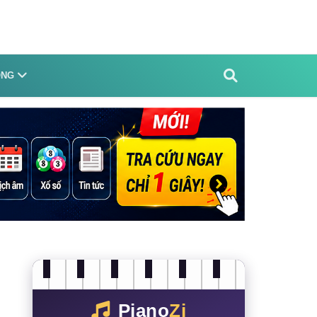
ỐNG
Piano
Zi