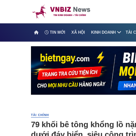
TIN MỚI
XÃ HỘI
KINH DOANH
TÀI 
TÀI CHÍNH
79 khối bê tông khổng lồ nặ
dưới đáy biển, siêu công trì