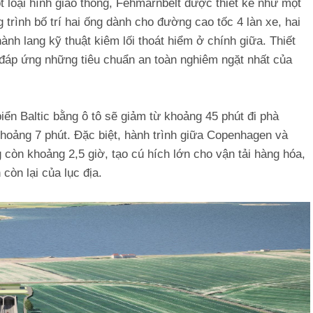
loại hình giao thông, Fehmarnbelt được thiết kế như một
 trình bố trí hai ống dành cho đường cao tốc 4 làn xe, hai
nh lang kỹ thuật kiêm lối thoát hiểm ở chính giữa. Thiết
 đáp ứng những tiêu chuẩn an toàn nghiêm ngặt nhất của
biển Baltic bằng ô tô sẽ giảm từ khoảng 45 phút đi phà
khoảng 7 phút. Đặc biệt, hành trình giữa Copenhagen và
còn khoảng 2,5 giờ, tạo cú hích lớn cho vận tải hàng hóa,
còn lại của lục địa.