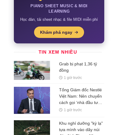
PIANO SHEET MUSIC & MIDI
LEARNING
Học đàn, tải sheet nhạc & file MIDI miễn phí
Khám phá ngay
TIN XEM NHIỀU
Grab bị phạt 1,36 tỷ
đồng
1 giờ trước
Tổng Giám đốc Nestlé
Việt Nam: Nên chuyển
cách gọi ‘nhà đầu tư
nước ngoài’ thành ‘đối
1 giờ trước
tác FDI’ hoặc ‘đối tác
đầu tư’
Khu nghỉ dưỡng "kỳ lạ"
tựa mình vào dãy núi