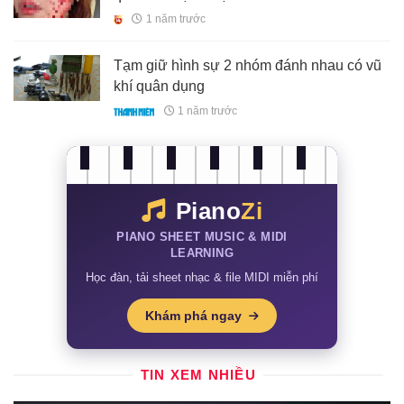
1 năm trước
Tạm giữ hình sự 2 nhóm đánh nhau có vũ
khí quân dụng
1 năm trước
Piano
Zi
PIANO SHEET MUSIC & MIDI
LEARNING
Học đàn, tải sheet nhạc & file MIDI miễn phí
Khám phá ngay
TIN XEM NHIỀU