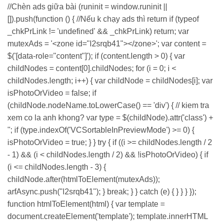
//Chèn ads giữa bài (runinit = window.runinit ||
[]).push(function () { //Nếu k chạy ads thì return if (typeof
_chkPrLink != 'undefined' && _chkPrLink) return; var
mutexAds = '<zone id="l2srqb41"></zone>'; var content =
$('[data-role="content"]'); if (content.length > 0) { var
childNodes = content[0].childNodes; for (i = 0; i <
childNodes.length; i++) { var childNode = childNodes[i]; var
isPhotoOrVideo = false; if
(childNode.nodeName.toLowerCase() == 'div') { // kiem tra
xem co la anh khong? var type = $(childNode).attr('class') +
''; if (type.indexOf('VCSortableInPreviewMode') >= 0) {
isPhotoOrVideo = true; } } try { if ((i >= childNodes.length / 2
- 1) && (i < childNodes.length / 2) && !isPhotoOrVideo) { if
(i <= childNodes.length - 3) {
childNode.after(htmlToElement(mutexAds));
arfAsync.push("l2srqb41"); } break; } } catch (e) { } } } });
function htmlToElement(html) { var template =
document.createElement('template'); template.innerHTML