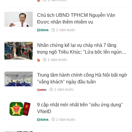
1 năm trước
bay
Chủ tịch UBND TPHCM Nguyễn Văn
Được nhận thêm nhiệm vụ
1 năm trước
Nhân chứng kể lại vụ cháy nhà 7 tầng
trong ngõ Triều Khúc: "Lửa bốc lên ngùn
ngụt kèm theo những tiếng nổ và mảnh
1 năm trước
kính văng tung tóe"
Trung tâm hành chính công Hà Nội bất ngờ
"vắng khách" ngày đầu tuần
1 năm trước
9 cập nhật mới nhất trên "siêu ứng dụng"
VNeID
1 năm trước