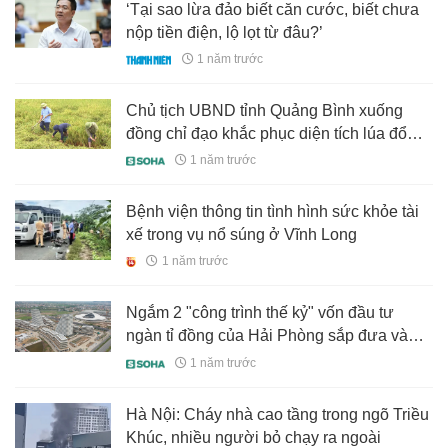
‘Tại sao lừa đảo biết căn cước, biết chưa
nộp tiền điện, lộ lọt từ đâu?’
1 năm trước
Chủ tịch UBND tỉnh Quảng Bình xuống
đồng chỉ đạo khắc phục diện tích lúa đổ
ngã do mưa lớn
1 năm trước
Bệnh viện thông tin tình hình sức khỏe tài
xế trong vụ nổ súng ở Vĩnh Long
1 năm trước
Ngắm 2 "công trình thế kỷ" vốn đầu tư
ngàn tỉ đồng của Hải Phòng sắp đưa vào
sử dụng
1 năm trước
Hà Nội: Cháy nhà cao tầng trong ngõ Triều
Khúc, nhiều người bỏ chạy ra ngoài