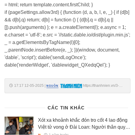
= html; return template.content.firstChild; }
if (pageSettings.allow3rd) { (function (d, a, b, l, e, _) { if (d[b]
&& d[b].q) return; d[b] = function () { (d[b].q = d[b].q ||
[]).push(arguments) }; e = a.createElement(l); e.async = 1;
e.charset = 'utf-8'; e.src = '//static.dable.io/dist/plugin.min.js';
_ = a.getElementsByTagName(l)[0];
_.parentNode.insertBefore(e, _); })(window, document,
'dable', 'script'); dable('sendLogOnce');
dable('renderWidget', 'dablewidget_QXedqQel'); }
17:17 12-05-2025
|
:
https://thanhnien.vn/3-
NGUỒN
nhom-doi-tuong-bi-dung-huong-luong-huu-tro-cap-bhxh-tu-17-
18525051216485109.htm
CÁC TIN KHÁC
Xót xa khoảnh khắc đón tro cốt 4 lao động
Việt tử vong ở Đài Loan: Người thân quỵ
ngã, nước mắt nghẹn ngào ngay tại sân