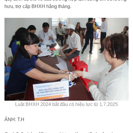
hưu, trợ cấp BHXH hằng tháng.
Luật BHXH 2024 bắt đầu có hiệu lực từ 1.7.2025
ẢNH: T.H