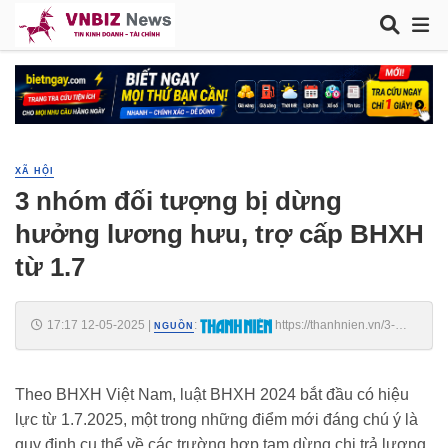
XÃ HỘI
3 nhóm đối tượng bị dừng
hưởng lương hưu, trợ cấp BHXH
từ 1.7
17:17 12-05-2025
|
:
https://thanhnien.vn/3-
NGUỒN
nhom-doi-tuong-bi-dung-huong-luong-huu-tro-cap-bhxh-tu-17-
18525051216485109.htm
Theo BHXH Việt Nam, luật BHXH 2024 bắt đầu có hiệu
lực từ 1.7.2025, một trong những điểm mới đáng chú ý là
quy định cụ thể về các trường hợp tạm dừng chi trả lương