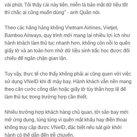
vài phút. Tôi thấy cái này tiện, miễn là bảo mật dữ liệu tốt
thì chắc ai cũng muốn dùng" - anh Quân nói.
Theo các hãng hàng không Vietnam Airlines, Vietjet,
Bamboo Airways, quy trình mới mang lại nhiều lợi ích như
hành khách làm thủ tục nhanh hơn, không còn nỗi lo quên
giấy tờ và an toàn hơn nhờ dữ liệu sinh trắc học được đối
chiếu để ngăn chặn gian lận.
Tuy vậy, thực tế cho thấy không phải ai cũng quen với việc
sử dụng VNeID khi đi máy bay. Hành khách vẫn nên mang
theo căn cước công dân hoặc giấy tờ tùy thân hợp lệ để
làm thủ tục trong trường hợp cần thiết.
Nhiều trường hợp khách hàng chủ quan, tới sân bay mới
mở ứng dụng, lúng túng vì quên mật khẩu hay điện thoại
không truy cập được VNeID, đặc biệt nếu sát giờ khởi
hành có thể dẫn đến trễ chuyến.