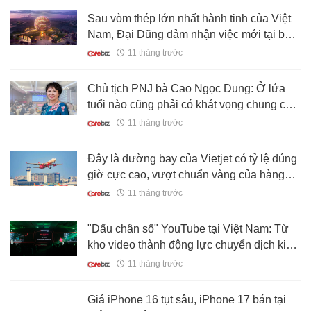
Sau vòm thép lớn nhất hành tinh của Việt
Nam, Đại Dũng đảm nhận việc mới tại bảo
tàng 700 triệu USD ở Saudi Arabia do vợ
11 tháng trước
của Thái tử điều hành
Chủ tịch PNJ bà Cao Ngọc Dung: Ở lứa
tuổi nào cũng phải có khát vọng chung của
dân tộc
11 tháng trước
Đây là đường bay của Vietjet có tỷ lệ đúng
giờ cực cao, vượt chuẩn vàng của hàng
không quốc tế
11 tháng trước
"Dấu chân số" YouTube tại Việt Nam: Từ
kho video thành động lực chuyển dịch kinh
tế số, vườn ươm doanh nhân số, quảng bá
11 tháng trước
văn hóa - du lịch Việt ra toàn cầu
Giá iPhone 16 tụt sâu, iPhone 17 bán tại