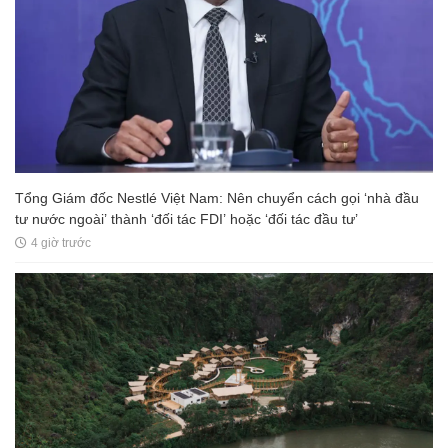
Tổng Giám đốc Nestlé Việt Nam: Nên chuyển cách gọi ‘nhà đầu
tư nước ngoài’ thành ‘đối tác FDI’ hoặc ‘đối tác đầu tư’
4 giờ trước