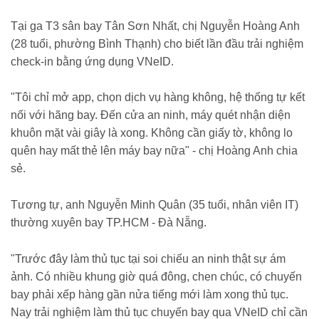
Tại ga T3 sân bay Tân Sơn Nhất, chị Nguyễn Hoàng Anh
(28 tuổi, phường Bình Thạnh) cho biết lần đầu trải nghiệm
check-in bằng ứng dụng VNeID.
"Tôi chỉ mở app, chọn dịch vụ hàng không, hệ thống tự kết
nối với hãng bay. Đến cửa an ninh, máy quét nhận diện
khuôn mặt vài giây là xong. Không cần giấy tờ, không lo
quên hay mất thẻ lên máy bay nữa" - chị Hoàng Anh chia
sẻ.
Tương tự, anh Nguyễn Minh Quân (35 tuổi, nhân viên IT)
thường xuyên bay TP.HCM - Đà Nẵng.
"Trước đây làm thủ tục tại soi chiếu an ninh thật sự ám
ảnh. Có nhiều khung giờ quá đông, chen chúc, có chuyến
bay phải xếp hàng gần nửa tiếng mới làm xong thủ tục.
Nay trải nghiệm làm thủ tục chuyến bay qua VNeID chỉ cần