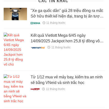
CÁC TIN KHÁC
"Xe ga quốc dân" giá 28 triệu đồng ra mắt:
Sở hữu thiết kế hiện đại, trang bị ấn tượng
đối đầu Honda LEAD
11 tháng trước
Kết quả Vietlott Mega 6/45 ngày
14/09/2025 Jackpot hơn 25,8 tỷ đồng vô
chủ
11 tháng trước
Từ 1/12 mua vé máy bay, kiểm tra an ninh
sẽ bằng VNeid và sinh trắc học
11 tháng trước