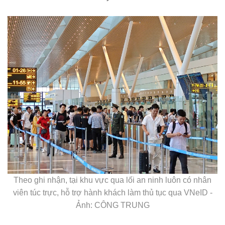
Theo ghi nhận, tại khu vực qua lối an ninh luôn có nhân
viên túc trực, hỗ trợ hành khách làm thủ tục qua VNeID -
Ảnh: CÔNG TRUNG