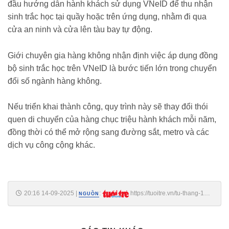
đầu hướng dẫn hành khách sử dụng VNeID để thu nhận
sinh trắc học tại quầy hoặc trên ứng dụng, nhằm đi qua
cửa an ninh và cửa lên tàu bay tự động.
Giới chuyên gia hàng không nhận định việc áp dụng đồng
bộ sinh trắc học trên VNeID là bước tiến lớn trong chuyển
đổi số ngành hàng không.
Nếu triển khai thành công, quy trình này sẽ thay đổi thói
quen di chuyển của hàng chục triệu hành khách mỗi năm,
đồng thời có thể mở rộng sang đường sắt, metro và các
dịch vụ công cộng khác.
20:16 14-09-2025
|
:
https://tuoitre.vn/tu-thang-12-
NGUỒN
2025-bay-noi-dia-chi-con-lam-thu-tuc-tai-quay-voi-hanh-khach-co-
hanh-ly-ky-gui-20250914160132662.htm