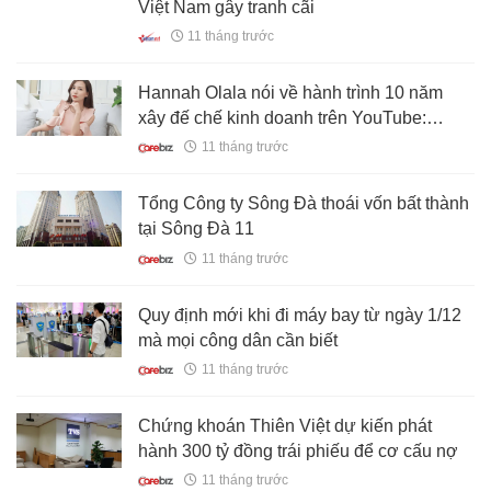
Việt Nam gây tranh cãi
11 tháng trước
Hannah Olala nói về hành trình 10 năm
xây đế chế kinh doanh trên YouTube:
"Ngay cả khi ngủ vẫn có đơn hàng"
11 tháng trước
Tổng Công ty Sông Đà thoái vốn bất thành
tại Sông Đà 11
11 tháng trước
Quy định mới khi đi máy bay từ ngày 1/12
mà mọi công dân cần biết
11 tháng trước
Chứng khoán Thiên Việt dự kiến phát
hành 300 tỷ đồng trái phiếu để cơ cấu nợ
11 tháng trước