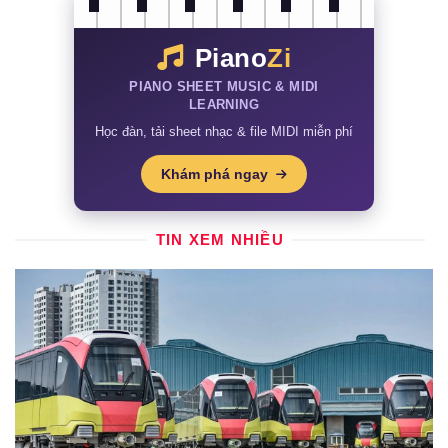
Piano
Zi
PIANO SHEET MUSIC & MIDI
LEARNING
Học đàn, tải sheet nhạc & file MIDI miễn phí
Khám phá ngay
TIN XEM NHIỀU