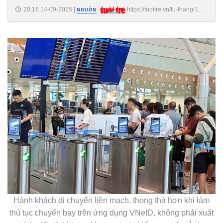
20:16 14-09-2025
|
:
https://tuoitre.vn/tu-thang-12-
NGUỒN
2025-bay-noi-dia-chi-con-lam-thu-tuc-tai-quay-voi-hanh-khach-co-
hanh-ly-ky-gui-20250914160132662.htm
Hành khách di chuyển liền mạch, thong thả hơn khi làm
thủ tục chuyến bay trên ứng dụng VNeID, không phải xuất