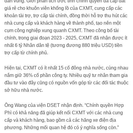
dẫn vùng. Giới phân tích ước tính chính quyền đã cấp đất
giá rẻ cho khuôn viên khổng lồ của CXMT, cung cấp các
khoản tài trợ, trợ cấp tài chính, đồng thời hỗ trợ thu hút các
nhà cung cấp và khách hàng về thành phố, tạo nên một
cụm công nghiệp xung quanh CXMT. Theo công bố tài
chính, trong giai đoạn 2023 - 2025, CXMT đã nhận được ít
nhất 6 tỷ Nhân dân tệ (tương đương 880 triệu USD) tiền
trợ cấp từ chính phủ.
Hiện tại, CXMT có ít nhất 15 cổ đông nhà nước, cùng nhau
nắm giữ 36% cổ phần công ty. Nhiều quỹ tư nhân tham gia
đầu tư vào đây cũng có nguồn vốn góp từ các đối tác thuộc
sở hữu nhà nước.
Ông Wang của viện DSET nhận định. “Chính quyền Hợp
Phì có khả năng đã giúp kết nối CXMT với các nhà cung
cấp và khách hàng, bao gồm cả các hãng xe điện địa
phương. Những mối quan hệ đó có ý nghĩa sống còn.”