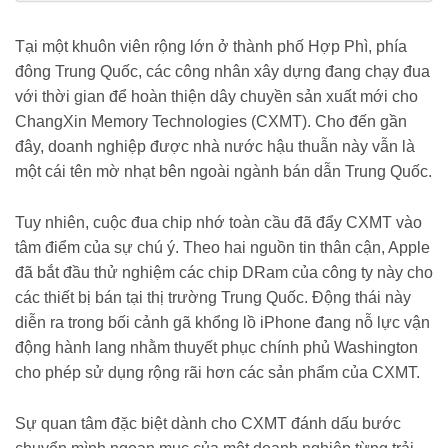
ngo-ipo-tro-thanh-niem-tu-hao-trung-quoc-188260709084948297.chn
Tại một khuôn viên rộng lớn ở thành phố Hợp Phì, phía
đông Trung Quốc, các công nhân xây dựng đang chạy đua
với thời gian để hoàn thiện dây chuyền sản xuất mới cho
ChangXin Memory Technologies (CXMT). Cho đến gần
đây, doanh nghiệp được nhà nước hậu thuẫn này vẫn là
một cái tên mờ nhạt bên ngoài ngành bán dẫn Trung Quốc.
Tuy nhiên, cuộc đua chip nhớ toàn cầu đã đẩy CXMT vào
tâm điểm của sự chú ý. Theo hai nguồn tin thân cận, Apple
đã bắt đầu thử nghiệm các chip DRam của công ty này cho
các thiết bị bán tại thị trường Trung Quốc. Động thái này
diễn ra trong bối cảnh gã khổng lồ iPhone đang nỗ lực vận
động hành lang nhằm thuyết phục chính phủ Washington
cho phép sử dụng rộng rãi hơn các sản phẩm của CXMT.
Sự quan tâm đặc biệt dành cho CXMT đánh dấu bước