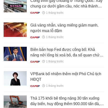
Công trình gây choáng ở Trung Quốc: Xây
chung cư dưới gầm cầu, nóc nhà thành
đường xe chạy
1 tháng trước
Giá vàng nhẫn, vàng miếng giảm mạnh,
người mua lỗ đậm
1 tháng trước
Biên bản họp Fed được công bố: Khả
năng nới lỏng bị xoá bỏ, đa số quan chức
sẵn sàng tăng lãi suất nếu lạm phát không
1 tháng trước
hạ nhiệt
VPBank bổ nhiệm thêm một Phó Chủ tịch
HĐQT
1 tháng trước
Thả 175 khối bê tông nặng 30 tấn xuống
đáy biển, huy động thêm 900.000 tấn đá,