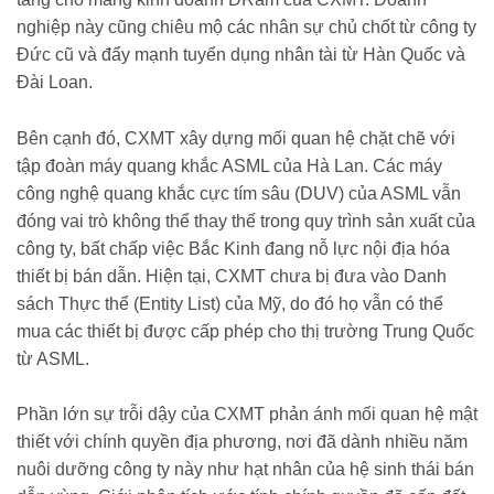
nghiệp này cũng chiêu mộ các nhân sự chủ chốt từ công ty
Đức cũ và đẩy mạnh tuyển dụng nhân tài từ Hàn Quốc và
Đài Loan.
Bên cạnh đó, CXMT xây dựng mối quan hệ chặt chẽ với
tập đoàn máy quang khắc ASML của Hà Lan. Các máy
công nghệ quang khắc cực tím sâu (DUV) của ASML vẫn
đóng vai trò không thể thay thế trong quy trình sản xuất của
công ty, bất chấp việc Bắc Kinh đang nỗ lực nội địa hóa
thiết bị bán dẫn. Hiện tại, CXMT chưa bị đưa vào Danh
sách Thực thể (Entity List) của Mỹ, do đó họ vẫn có thể
mua các thiết bị được cấp phép cho thị trường Trung Quốc
từ ASML.
Phần lớn sự trỗi dậy của CXMT phản ánh mối quan hệ mật
thiết với chính quyền địa phương, nơi đã dành nhiều năm
nuôi dưỡng công ty này như hạt nhân của hệ sinh thái bán