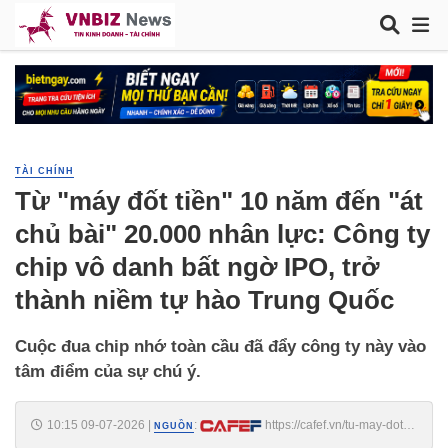
TÀI CHÍNH
Từ "máy đốt tiền" 10 năm đến "át
chủ bài" 20.000 nhân lực: Công ty
chip vô danh bất ngờ IPO, trở
thành niềm tự hào Trung Quốc
Cuộc đua chip nhớ toàn cầu đã đẩy công ty này vào
tâm điểm của sự chú ý.
10:15 09-07-2026
|
:
https://cafef.vn/tu-may-dot-
NGUỒN
tien-10-nam-den-at-chu-bai-20000-nhan-luc-cong-ty-chip-vo-danh-bat-