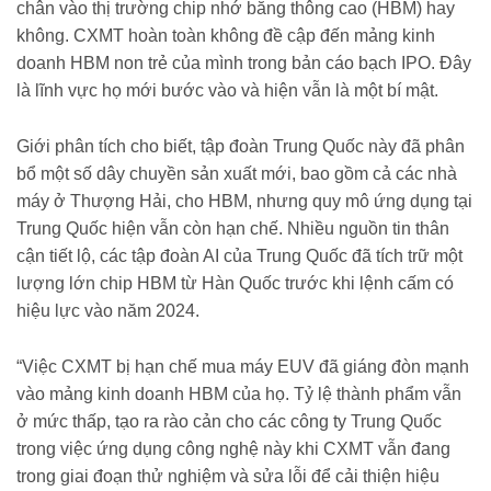
chân vào thị trường chip nhớ băng thông cao (HBM) hay
không. CXMT hoàn toàn không đề cập đến mảng kinh
doanh HBM non trẻ của mình trong bản cáo bạch IPO. Đây
là lĩnh vực họ mới bước vào và hiện vẫn là một bí mật.
Giới phân tích cho biết, tập đoàn Trung Quốc này đã phân
bổ một số dây chuyền sản xuất mới, bao gồm cả các nhà
máy ở Thượng Hải, cho HBM, nhưng quy mô ứng dụng tại
Trung Quốc hiện vẫn còn hạn chế. Nhiều nguồn tin thân
cận tiết lộ, các tập đoàn AI của Trung Quốc đã tích trữ một
lượng lớn chip HBM từ Hàn Quốc trước khi lệnh cấm có
hiệu lực vào năm 2024.
“Việc CXMT bị hạn chế mua máy EUV đã giáng đòn mạnh
vào mảng kinh doanh HBM của họ. Tỷ lệ thành phẩm vẫn
ở mức thấp, tạo ra rào cản cho các công ty Trung Quốc
trong việc ứng dụng công nghệ này khi CXMT vẫn đang
trong giai đoạn thử nghiệm và sửa lỗi để cải thiện hiệu