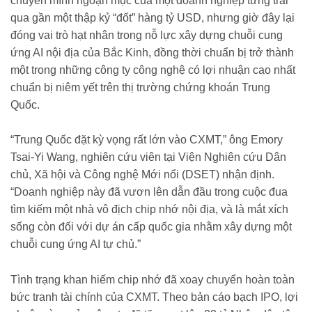
chuyển mình ngoạn mục của một doanh nghiệp từng trải
qua gần một thập kỷ “đốt” hàng tỷ USD, nhưng giờ đây lại
đóng vai trò hạt nhân trong nỗ lực xây dựng chuỗi cung
ứng AI nội địa của Bắc Kinh, đồng thời chuẩn bị trở thành
một trong những công ty công nghệ có lợi nhuận cao nhất
chuẩn bị niêm yết trên thị trường chứng khoán Trung
Quốc.
“Trung Quốc đặt kỳ vọng rất lớn vào CXMT,” ông Emory
Tsai-Yi Wang, nghiên cứu viên tại Viện Nghiên cứu Dân
chủ, Xã hội và Công nghệ Mới nổi (DSET) nhận định.
“Doanh nghiệp này đã vươn lên dẫn đầu trong cuộc đua
tìm kiếm một nhà vô địch chip nhớ nội địa, và là mắt xích
sống còn đối với dự án cấp quốc gia nhằm xây dựng một
chuỗi cung ứng AI tự chủ.”
Tình trạng khan hiếm chip nhớ đã xoay chuyển hoàn toàn
bức tranh tài chính của CXMT. Theo bản cáo bạch IPO, lợi