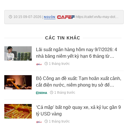
10:15 09-07-2026
|
:
https://cafef.vn/tu-may-dot-
NGUỒN
tien-10-nam-den-at-chu-bai-20000-nhan-luc-cong-ty-chip-vo-danh-bat-
ngo-ipo-tro-thanh-niem-tu-hao-trung-quoc-188260709084948297.chn
CÁC TIN KHÁC
Lãi suất ngân hàng hôm nay 9/7/2026: 4
nhà băng niêm yết kỳ hạn 6 tháng từ
7%/năm
1 tháng trước
Bộ Công an đề xuất: Tạm hoãn xuất cảnh,
cắt điện nước, niêm phong trụ sở để
cưỡng chế xử phạt hành chính
1 tháng trước
‘Cá mập’ bất ngờ quay xe, xả kỷ lục gần 9
tỷ USD vàng
1 tháng trước