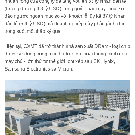
nhuận ròng của công ty đã tăng vọt lên 33 tỷ Nhân dân tệ
(tương đương 4,8 tỷ USD) trong quý 1 năm nay - một sự
đảo ngược ngoạn mục so với khoản lỗ lũy kế 37 tỷ Nhân
dân tệ (5,4 tỷ USD) mà doanh nghiệp này phải gánh chịu
trong suốt một thập kỷ qua.
Hiện tại, CXMT đã trở thành nhà sản xuất DRam - loại chip
được sử dụng trong mọi thứ từ điện thoại thông minh đến
máy chủ - lớn thứ tư thế giới, chỉ xếp sau SK Hynix,
Samsung Electronics và Micron.