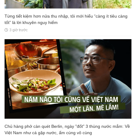
Từng tiết kiệm hơn nửa thu nhập, tôi mới hiểu “càng ít tiêu càng
tốt” là lời khuyên nguy hiểm
3 giờ trước
Chủ hàng phở càn quét Berlin, ngày "đốt" 3 thùng nước mắm: Về
Việt Nam như cá gặp nước, ấm cúng vô cùng