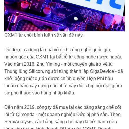
CXMT từ chối bình luận về vấn đề này.
Dù được ca tụng là nhà vô địch công nghệ quốc gia,
nguồn gốc của CXMT lại bắt rễ từ công nghệ nước ngoài.
Vào năm 2016, Zhu Yiming - một chuyên gia trở về từ
Thung lũng Silicon, người từng thành lập GigaDevice - đã
khởi động một dự án được chính quyền Hợp Phì hậu
thuẫn nhằm xây dựng các nhà máy đúc chip nội địa, giảm
sự phụ thuộc vào hàng nhập khẩu.
Đến năm 2019, công ty đã mua lại các bằng sáng chế cốt
lõi từ Qimonda - một doanh nghiệp Đức bị phá sản. Theo
SemiAnalysis, các bằng sáng chế này đã trở thành nền
tảng cho mảng kinh doanh DRam của CXMT. Doanh