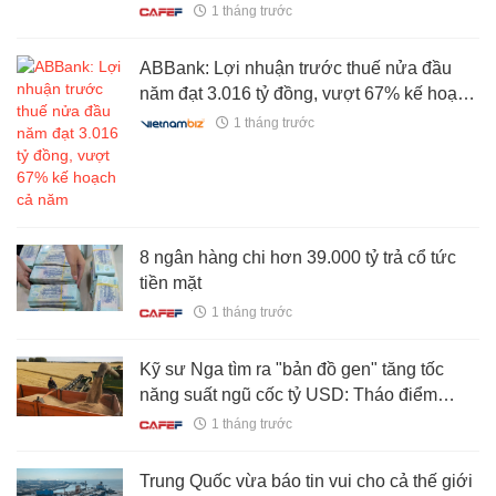
"bức tường" 4,1 nghìn tỷ đồng sắp thành
1 tháng trước
hình
ABBank: Lợi nhuận trước thuế nửa đầu
năm đạt 3.016 tỷ đồng, vượt 67% kế hoạch
cả năm
1 tháng trước
8 ngân hàng chi hơn 39.000 tỷ trả cổ tức
tiền mặt
1 tháng trước
Kỹ sư Nga tìm ra "bản đồ gen" tăng tốc
năng suất ngũ cốc tỷ USD: Tháo điểm
nghẽn của ngành nông nghiệp
1 tháng trước
Trung Quốc vừa báo tin vui cho cả thế giới