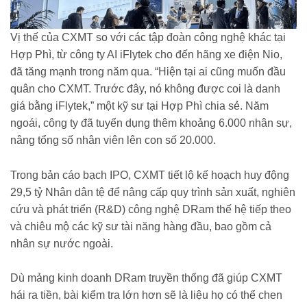
Vị thế của CXMT so với các tập đoàn công nghệ khác tại
Hợp Phì, từ công ty AI iFlytek cho đến hãng xe điện Nio,
đã tăng mạnh trong năm qua. “Hiện tại ai cũng muốn đầu
quân cho CXMT. Trước đây, nó không được coi là danh
giá bằng iFlytek,” một kỹ sư tại Hợp Phì chia sẻ. Năm
ngoái, công ty đã tuyển dụng thêm khoảng 6.000 nhân sự,
nâng tổng số nhân viên lên con số 20.000.
Trong bản cáo bạch IPO, CXMT tiết lộ kế hoạch huy động
29,5 tỷ Nhân dân tệ để nâng cấp quy trình sản xuất, nghiên
cứu và phát triển (R&D) công nghệ DRam thế hệ tiếp theo
và chiêu mộ các kỹ sư tài năng hàng đầu, bao gồm cả
nhân sự nước ngoài.
Dù mảng kinh doanh DRam truyền thống đã giúp CXMT
hái ra tiền, bài kiểm tra lớn hơn sẽ là liệu họ có thể chen