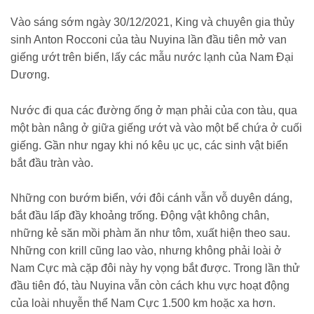
Vào sáng sớm ngày 30/12/2021, King và chuyên gia thủy
sinh Anton Rocconi của tàu Nuyina lần đầu tiên mở van
giếng ướt trên biển, lấy các mẫu nước lạnh của Nam Đại
Dương.
Nước đi qua các đường ống ở mạn phải của con tàu, qua
một bàn nâng ở giữa giếng ướt và vào một bể chứa ở cuối
giếng. Gần như ngay khi nó kêu ục ục, các sinh vật biển
bắt đầu tràn vào.
Những con bướm biển, với đôi cánh vẫn vỗ duyên dáng,
bắt đầu lấp đầy khoảng trống. Động vật không chân,
những kẻ săn mồi phàm ăn như tôm, xuất hiện theo sau.
Những con krill cũng lao vào, nhưng không phải loài ở
Nam Cực mà cặp đôi này hy vọng bắt được. Trong lần thử
đầu tiên đó, tàu Nuyina vẫn còn cách khu vực hoạt động
của loài nhuyễn thể Nam Cực 1.500 km hoặc xa hơn.