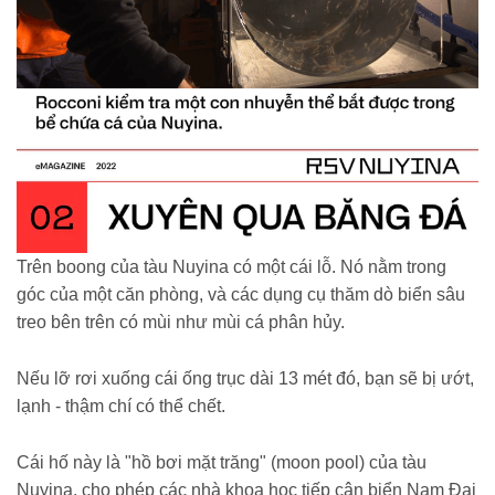
Trên boong của tàu Nuyina có một cái lỗ. Nó nằm trong
góc của một căn phòng, và các dụng cụ thăm dò biển sâu
treo bên trên có mùi như mùi cá phân hủy.
Nếu lỡ rơi xuống cái ống trục dài 13 mét đó, bạn sẽ bị ướt,
lạnh - thậm chí có thể chết.
Cái hố này là "hồ bơi mặt trăng" (moon pool) của tàu
Nuyina, cho phép các nhà khoa học tiếp cận biển Nam Đại