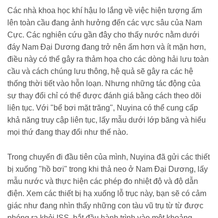
Các nhà khoa học khí hậu lo lắng về việc hiện tượng ấm
lên toàn cầu đang ảnh hưởng đến các vực sâu của Nam
Cực. Các nghiên cứu gần đây cho thấy nước nằm dưới
đáy Nam Đại Dương đang trở nên ấm hơn và ít mặn hơn,
điều này có thể gây ra thảm họa cho các dòng hải lưu toàn
cầu và cách chúng lưu thông, hệ quả sẽ gây ra các hệ
thống thời tiết vào hỗn loạn. Nhưng những tác động của
sự thay đổi chỉ có thể được đánh giá bằng cách theo dõi
liên tục. Với "bể bơi mặt trăng", Nuyina có thể cung cấp
khả năng truy cập liên tục, lấy mẫu dưới lớp băng và hiểu
mọi thứ đang thay đổi như thế nào.
Trong chuyến đi đầu tiên của mình, Nuyina đã gửi các thiết
bị xuống "hồ bơi" trong khi thả neo ở Nam Đại Dương, lấy
mẫu nước và thực hiện các phép đo nhiệt độ và độ dẫn
điện. Xem các thiết bị hạ xuống lỗ trục này, bạn sẽ có cảm
giác như đang nhìn thấy những con tàu vũ trụ từ từ được
phóng ra khỏi ISS, bắt đầu hành trình vào một khoảng