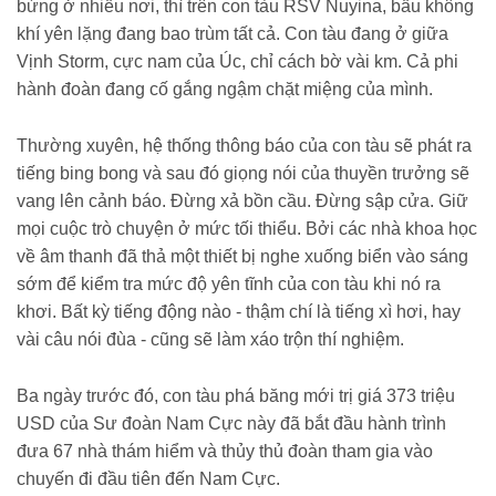
bừng ở nhiều nơi, thì trên con tàu RSV Nuyina, bầu không
khí yên lặng đang bao trùm tất cả. Con tàu đang ở giữa
Vịnh Storm, cực nam của Úc, chỉ cách bờ vài km. Cả phi
hành đoàn đang cố gắng ngậm chặt miệng của mình.
Thường xuyên, hệ thống thông báo của con tàu sẽ phát ra
tiếng bing bong và sau đó giọng nói của thuyền trưởng sẽ
vang lên cảnh báo. Đừng xả bồn cầu. Đừng sập cửa. Giữ
mọi cuộc trò chuyện ở mức tối thiểu. Bởi các nhà khoa học
về âm thanh đã thả một thiết bị nghe xuống biển vào sáng
sớm để kiểm tra mức độ yên tĩnh của con tàu khi nó ra
khơi. Bất kỳ tiếng động nào - thậm chí là tiếng xì hơi, hay
vài câu nói đùa - cũng sẽ làm xáo trộn thí nghiệm.
Ba ngày trước đó, con tàu phá băng mới trị giá 373 triệu
USD của Sư đoàn Nam Cực này đã bắt đầu hành trình
đưa 67 nhà thám hiểm và thủy thủ đoàn tham gia vào
chuyến đi đầu tiên đến Nam Cực.