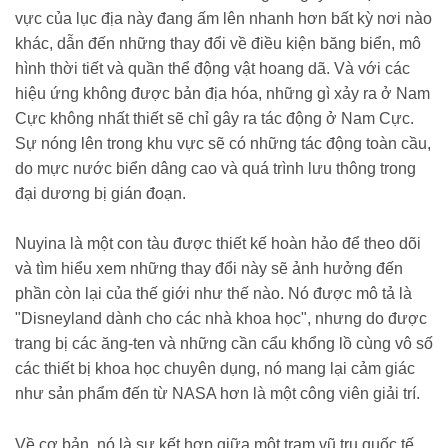
vực của lục địa này đang ấm lên nhanh hơn bất kỳ nơi nào
khác, dẫn đến những thay đổi về điều kiện băng biển, mô
hình thời tiết và quần thể động vật hoang dã. Và với các
hiệu ứng không được bản địa hóa, những gì xảy ra ở Nam
Cực không nhất thiết sẽ chỉ gây ra tác động ở Nam Cực.
Sự nóng lên trong khu vực sẽ có những tác động toàn cầu,
do mực nước biển dâng cao và quá trình lưu thông trong
đại dương bị gián đoạn.
Nuyina là một con tàu được thiết kế hoàn hảo để theo dõi
và tìm hiểu xem những thay đổi này sẽ ảnh hưởng đến
phần còn lại của thế giới như thế nào. Nó được mô tả là
"Disneyland dành cho các nhà khoa học", nhưng do được
trang bị các ăng-ten và những cần cẩu khổng lồ cùng vô số
các thiết bị khoa học chuyên dụng, nó mang lại cảm giác
như sản phẩm đến từ NASA hơn là một công viên giải trí.
Về cơ bản, nó là sự kết hợp giữa một trạm vũ trụ quốc tế,