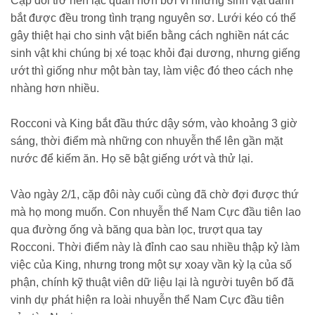
Cặp đôi trở nên lạc quan hơn bởi vì những sinh vật đánh
bắt được đều trong tình trạng nguyên sơ. Lưới kéo có thể
gây thiệt hại cho sinh vật biển bằng cách nghiền nát các
sinh vật khi chúng bị xé toạc khỏi đại dương, nhưng giếng
ướt thì giống như một bàn tay, làm việc đó theo cách nhẹ
nhàng hơn nhiều.
Rocconi và King bắt đầu thức dậy sớm, vào khoảng 3 giờ
sáng, thời điểm mà những con nhuyễn thể lên gần mặt
nước để kiếm ăn. Họ sẽ bật giếng ướt và thử lại.
Vào ngày 2/1, cặp đôi này cuối cùng đã chờ đợi được thứ
mà họ mong muốn. Con nhuyễn thể Nam Cực đầu tiên lao
qua đường ống và băng qua bàn lọc, trượt qua tay
Rocconi. Thời điểm này là đỉnh cao sau nhiều thập kỷ làm
việc của King, nhưng trong một sự xoay vần kỳ lạ của số
phận, chính kỹ thuật viên dữ liệu lại là người tuyên bố đã
vinh dự phát hiện ra loài nhuyễn thể Nam Cực đầu tiên