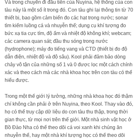
Và trong chuyến đi đầu tiên của Nuyina, hệ thống của con
tàu này là một số ít trong đó. Con tàu ghi lại thông tin từ 70
thiết bị, bao gồm cảm biến đo các hạt trong nước; sonar
tìm kiếm luồng cá và nhuyễn thể; dụng cụ khí tượng đo
bức xạ tia cực tím, độ ẩm và nhiệt độ không khí; webcam;
các camera quan sát; đầu thu sóng trong nước
(hydrophone); máy đo tiếng vang và CTD (thiết bị đo độ
dẫn điện, nhiệt độ và độ sâu). Kool phải đảm bảo dòng
chảy vô tận của những số 1 và 0 được lọc một cách chính
xác và theo cách mà các nhà khoa học trên con tàu có thể
hiểu được.
Trong một thế giới lý tưởng, những nhà khoa học đó thậm
chí không cần phải ở trên Nuyina, theo Kool. Thay vào đó,
họ có thể truy cập dữ liệu do con tàu thu thập, trong thời
gian thực, từ mọi nơi trên thế giới. Một nhà sinh vật học ở
Bồ Đào Nha có thể theo dõi cá voi xanh khi chúng ăn
nhuyễn thể, hay một nhà khí tượng học có thể theo dõi