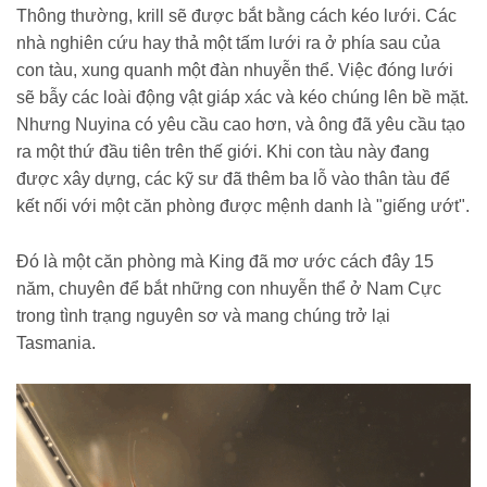
Thông thường, krill sẽ được bắt bằng cách kéo lưới. Các
nhà nghiên cứu hay thả một tấm lưới ra ở phía sau của
con tàu, xung quanh một đàn nhuyễn thể. Việc đóng lưới
sẽ bẫy các loài động vật giáp xác và kéo chúng lên bề mặt.
Nhưng Nuyina có yêu cầu cao hơn, và ông đã yêu cầu tạo
ra một thứ đầu tiên trên thế giới. Khi con tàu này đang
được xây dựng, các kỹ sư đã thêm ba lỗ vào thân tàu để
kết nối với một căn phòng được mệnh danh là "giếng ướt".
Đó là một căn phòng mà King đã mơ ước cách đây 15
năm, chuyên để bắt những con nhuyễn thể ở Nam Cực
trong tình trạng nguyên sơ và mang chúng trở lại
Tasmania.