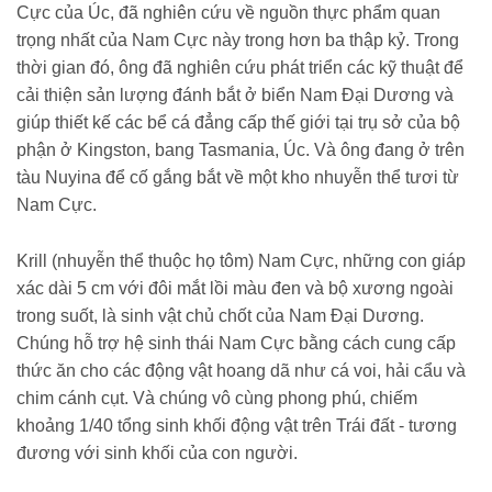
Cực của Úc, đã nghiên cứu về nguồn thực phẩm quan
trọng nhất của Nam Cực này trong hơn ba thập kỷ. Trong
thời gian đó, ông đã nghiên cứu phát triển các kỹ thuật để
cải thiện sản lượng đánh bắt ở biển Nam Đại Dương và
giúp thiết kế các bể cá đẳng cấp thế giới tại trụ sở của bộ
phận ở Kingston, bang Tasmania, Úc. Và ông đang ở trên
tàu Nuyina để cố gắng bắt về một kho nhuyễn thể tươi từ
Nam Cực.
Krill (nhuyễn thể thuộc họ tôm) Nam Cực, những con giáp
xác dài 5 cm với đôi mắt lồi màu đen và bộ xương ngoài
trong suốt, là sinh vật chủ chốt của Nam Đại Dương.
Chúng hỗ trợ hệ sinh thái Nam Cực bằng cách cung cấp
thức ăn cho các động vật hoang dã như cá voi, hải cẩu và
chim cánh cụt. Và chúng vô cùng phong phú, chiếm
khoảng 1/40 tổng sinh khối động vật trên Trái đất - tương
đương với sinh khối của con người.