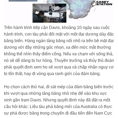
Trên hành trình tiếp cận Davis, khoảng 10 ngày sau cuộc
hành trình, con tàu phải đối mặt với một đại dương dày đặc
băng biển. Hàng ngàn tảng băng nổi nhô ra trên bề mặt đại
dương với đầy những góc nhọn, xa đến mức mắt thường
không thể nhìn thấy điểm công. Nếu va chạm với sống thả,
nó sẽ dễ dàng bị hư hỏng. Thuyền trưởng và thủy thủ đoàn
phải quyết định xem họ sẽ vượt qua và chấp nhận nguy cơ
bị tổn thất, hay đi vòng qua ranh giới của đám băng.
Họ chọn cách thứ hai, đi sát mép của đám băng biển trước
khi vượt qua những tảng băng nhỏ nhẹ để vào khu vực
vịnh gần trạm Davis. Nhưng quyết định này đã đặt ra một
câu hỏi khác: Liệu tàu phá băng mới của Australia có thực
sự phá được băng trong chuyến đi đầu tiên đến Nam Cực