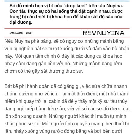
Nếu Nuyina phá băng, sẽ có nguy cơ những mảnh băng
vụn bị nghiền nát sẽ trượt xuống dưới và đâm vào bộ phận
này. Mối quan tâm chính ở đây là các dụng cụ khoa học
nhạy cảm đang gắn liền với nó. Những mảnh băng lởm
chởm có thể gây sát thương thực sự.
Bất kể phi hành đoàn đã cố gắng gì, việc sửa chữa nhanh
chóng dường như vô ích. Tại một thời điểm, một nhà thám
hiểm khi quay trở lại cabin đã để ý thấy một kỹ sư tàu thủy
đang ngồi xếp bằng trên sàn, với vô số các sơ đồ được đặt
lộn xộn xung quanh. Những người khác thì muốn tự mình
khắc phục sự cố. Một người tình nguyện mang theo thiết bị
lặn, nhảy xuống vùng nước đóng băng và bơi bên dưới