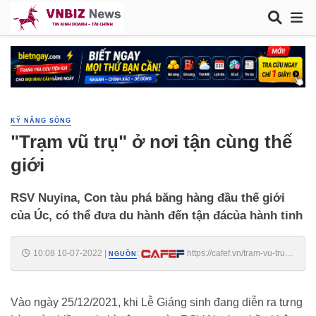
KỸ NĂNG SỐNG
"Trạm vũ trụ" ở nơi tận cùng thế
giới
RSV Nuyina, Con tàu phá băng hàng đầu thế giới
của Úc, có thể đưa du hành đến tận đácủa hành tinh
10:08 10-07-2022
|
:
https://cafef.vn/tram-vu-tru-
NGUỒN
o-noi-tan-cung-the-gioi-20220710085355683.chn
Vào ngày 25/12/2021, khi Lễ Giáng sinh đang diễn ra tưng