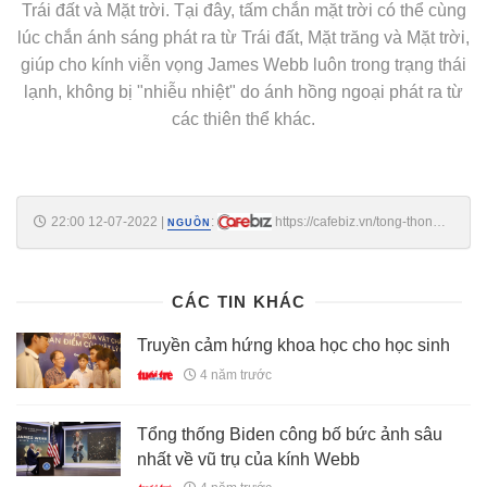
Trái đất và Mặt trời. Tại đây, tấm chắn mặt trời có thể cùng
lúc chắn ánh sáng phát ra từ Trái đất, Mặt trăng và Mặt trời,
giúp cho kính viễn vọng James Webb luôn trong trạng thái
lạnh, không bị "nhiễu nhiệt" do ánh hồng ngoại phát ra từ
các thiên thể khác.
22:00 12-07-2022
|
:
https://cafebiz.vn/tong-thong-
NGUỒN
joe-biden-khoe-buc-anh-sau-nhat-ve-vu-tru-cua-kinh-thien-van-webb-
sau-gan-1-nam-hoat-dong-20220712201328186.chn
CÁC TIN KHÁC
Truyền cảm hứng khoa học cho học sinh
4 năm trước
Tổng thống Biden công bố bức ảnh sâu
nhất về vũ trụ của kính Webb