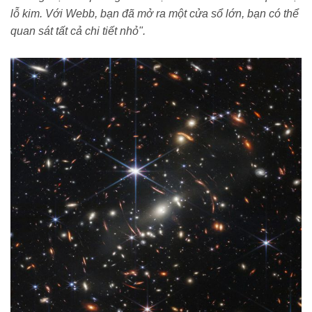
lỗ kim. Với Webb, bạn đã mở ra một cửa sổ lớn, bạn có thể
quan sát tất cả chi tiết nhỏ".