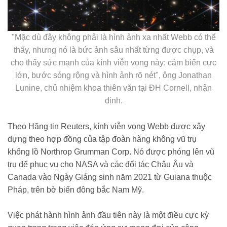
"Mặc dù đây không phải là hình ảnh xa nhất Webb có thể
thấy, nhưng nó là bức ảnh sâu nhất từng được chụp, và
cho thấy sức mạnh của kính viễn vọng này: cảm biến cực
lớn, bước sóng rộng và hình ảnh rõ nét", ông Jonathan
Lunine, chủ nhiệm khoa thiên văn tại ĐH Cornell, nhận
định.
Theo Hãng tin Reuters, kính viễn vọng Webb được xây
dựng theo hợp đồng của tập đoàn hàng không vũ trụ
khổng lồ Northrop Grumman Corp. Nó được phóng lên vũ
trụ để phục vụ cho NASA và các đối tác Châu Âu và
Canada vào Ngày Giáng sinh năm 2021 từ Guiana thuộc
Pháp, trên bờ biển đông bắc Nam Mỹ.
Việc phát hành hình ảnh đầu tiên này là một điều cực kỳ