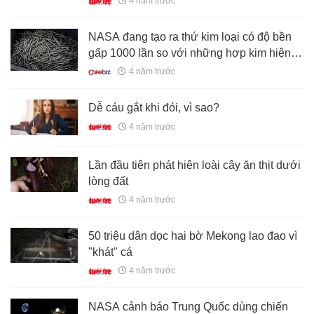
4 năm trước
NASA đang tạo ra thứ kim loại có độ bền
gấp 1000 lần so với những hợp kim hiện
đang được sử dụng trong tàu vũ trụ!
4 năm trước
Dễ cáu gắt khi đói, vì sao?
4 năm trước
Lần đầu tiên phát hiện loài cây ăn thịt dưới
lòng đất
4 năm trước
50 triệu dân dọc hai bờ Mekong lao đao vì
"khát" cá
4 năm trước
NASA cảnh báo Trung Quốc dùng chiến