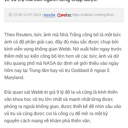
22:00 12-07-2022
|
:
https://cafebiz.vn/tong-thong-
NGUỒN
joe-biden-khoe-buc-anh-sau-nhat-ve-vu-tru-cua-kinh-thien-van-webb-
sau-gan-1-nam-hoat-dong-20220712201328186.chn
Theo Reuters, bức ảnh mà Nhà Trắng công bố là một bức
ảnh có độ phân giải cao, đầy đủ màu sắc được chụp bởi
kính viễn vọng không gian Webb. Nó xuất hiện ngay trước
thềm một sự kiện công bố lớn hơn về các bức ảnh và dữ
liệu quang phổ mà NASA dự định sẽ giới thiệu vào ngày
hôm nay tại Trung tâm bay vũ trụ Goddard ở ngoại ô
Maryland.
Đài quan sát Webb trị giá 9 tỷ đô la và cũng là kính thiên
văn khoa học vũ trụ lớn nhất và mạnh nhất từng được
phóng ra ngoài không gian, được thiết kế để nhìn sâu vào
vũ trụ và cũng được coi là công cụ để mở ra một kỷ
nguyên cách mạng về khám phá thiên văn.