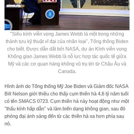
"Siêu kính viễn vọng James Webb là một trong những
thành tựu kỹ thuật vĩ đại của nhân loại", Tổng thống Biden
cho biết. Được dẫn dắt bởi NASA, dự án Kính viễn vọng
Không gian James Webb là nỗ lực hợp tác quốc tế giữa
Mỹ và các cơ quan hàng không vũ trụ tới từ Châu Âu và
Canada.
Hình ảnh do Tổng thống Mỹ Joe Biden và Giám đốc NASA
Bill Nelson giới thiệu cho thấy cụm thiên hà 4,6 tỷ năm tuổi
có tên SMACS 0723. Cụm thiên hà này hoạt động như một
"thấu kính hấp dẫn" và làm biến dạng không gian, sau đó
phóng đại ánh sáng đến từ các thiên hà xa hơn phía sau
nó.