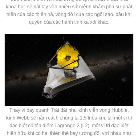
khoa học sẽ bắt tay vào nhiều sứ mệnh khám phá sự phát
triển của các thiên hà, vòng đời của các ngôi sao, bầu khí
quyển của các hành tinh xa xôi khác.
Thay vì bay quanh Trái đất như kính viễn vọng Hubble,
kính Webb sẽ nằm cách chúng ta 1,5 triệu km, tại một vị trí
đặc biệt có tên điểm Lagrange 2 (L2), một vị trí đặc biệt
hiện hữu khi có hai thiên thể bay tương đối với nhau như