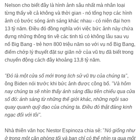
Nelson cho biết đây là hình ảnh sâu nhất mà nhân loại
từng thấy về cả không và thời gian - nó tổng hợp các hình
ảnh có bước sóng ánh sáng khác nhau - có niên đại hơn
13 tỷ năm. Điều đó đồng nghĩa với việc bức ảnh này chứa
đựng những thông tin về các tinh tú có không lâu sau vụ
nổ Big Bang - trẻ hơn 800 triệu năm so với vụ nổ Big Bang,
điểm chớp lý thuyết đặt sự giãn nở của vũ trụ đã biết trong
chuyển động cách đây khoảng 13,8 tỷ năm.
"Đó là một cửa sổ mới trong lịch sử vũ trụ của chúng ta"
,
ông Biden nói trước khi bức ảnh được công bố.
"Và hôm
nay chúng ta sẽ nhìn thấy ánh sáng đầu tiên chiếu qua cửa
sổ đó: ánh sáng từ những thế giới khác, những ngôi sao
quay quanh quỹ đạo của chúng ta. Điều đó thật đáng kinh
ngạc đối với tôi".
Nhà thiên văn học Nestor Espinoza chia sẻ: "
Nó giống như
ở trong một căn phòng tối và bạn chỉ có thể nhìn ra qua một