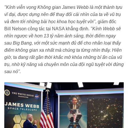
"Kính viễn vọng Không gian James Webb là một thành tựu
vĩ đại, được dựng nên để thay đổi cái nhìn của ta về vũ trụ
và đem tới những bài học khoa học tuyệt vời",
giám đốc
Bill Nelson công tác tại NASA khẳng định.
"Kính Webb sẽ
nhìn ngược về hơn 13 tỷ năm ánh sáng, thời điểm ngay
sau Big Bang, với một sức mạnh đủ để cho nhân loại thấy
điểm không gian xa nhất mà chúng ta từng nhìn thấy. Hiện
giờ, ta đang rất gần thời khắc mở khóa những bí ẩn của vũ
trụ, nhờ kỹ năng và chuyên môn của đội ngũ tuyệt vời đứng
sau nó".