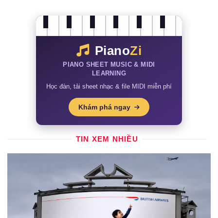
Piano
Zi
PIANO SHEET MUSIC & MIDI
LEARNING
Học đàn, tải sheet nhạc & file MIDI miễn phí
Khám phá ngay
TIN XEM NHIỀU