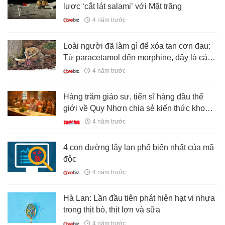
lược ‘cắt lát salami’ với Mặt trăng
4 năm trước
Loài người đã làm gì để xóa tan cơn đau:
Từ paracetamol đến morphine, đây là cách
các loại thuốc giảm đau hoạt động
4 năm trước
Hàng trăm giáo sư, tiến sĩ hàng đầu thế
giới về Quy Nhơn chia sẻ kiến thức khoa
học với giới trẻ
4 năm trước
4 con đường lây lan phổ biến nhất của mã
độc
4 năm trước
Hà Lan: Lần đầu tiên phát hiện hạt vi nhựa
trong thịt bò, thịt lợn và sữa
4 năm trước