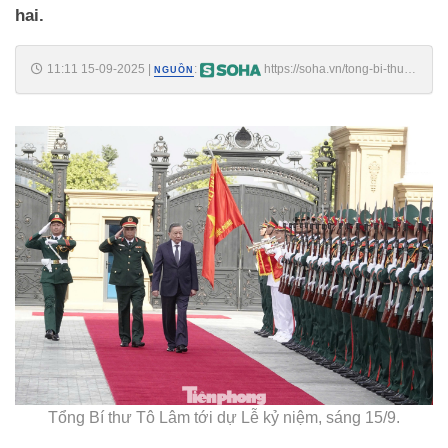
hai.
11:11 15-09-2025
|
:
https://soha.vn/tong-bi-thu-
NGUỒN
to-lam-du-su-kien-dac-biet-nganh-quan-gioi-viet-nam-
198250915110951919.htm
Tổng Bí thư Tô Lâm tới dự Lễ kỷ niệm, sáng 15/9.