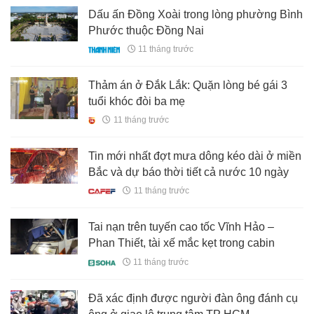
Dấu ấn Đồng Xoài trong lòng phường Bình
Phước thuộc Đồng Nai
11 tháng trước
Thảm án ở Đắk Lắk: Quặn lòng bé gái 3
tuổi khóc đòi ba mẹ
11 tháng trước
Tin mới nhất đợt mưa dông kéo dài ở miền
Bắc và dự báo thời tiết cả nước 10 ngày
11 tháng trước
Tai nạn trên tuyến cao tốc Vĩnh Hảo –
Phan Thiết, tài xế mắc kẹt trong cabin
11 tháng trước
Đã xác định được người đàn ông đánh cụ