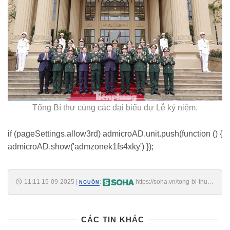
Tổng Bí thư cùng các đại biểu dự Lễ kỷ niệm.
if (pageSettings.allow3rd) admicroAD.unit.push(function () {
admicroAD.show('admzonek1fs4xky') });
11:11 15-09-2025
|
:
https://soha.vn/tong-bi-thu-
NGUỒN
to-lam-du-su-kien-dac-biet-nganh-quan-gioi-viet-nam-
198250915110951919.htm
CÁC TIN KHÁC