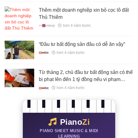
Thêm một doanh nghiệp xin bỏ cọc lô đất
Thủ Thiêm
hơn 4 năm trước
“Đầu tư bất động sản đâu có dễ ăn vậy”
hơn 4 năm trước
Từ tháng 2, chủ đầu tư bất động sản có thể
bị phạt lên đến 1 tỷ đồng nếu vi phạm
những quy định mới sau đây
hơn 4 năm trước
Piano
Zi
PIANO SHEET MUSIC & MIDI
LEARNING