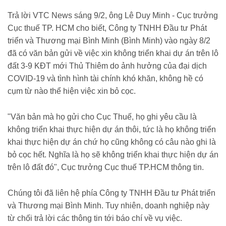
Trả lời VTC News sáng 9/2, ông Lê Duy Minh - Cục trưởng
Cục thuế TP. HCM cho biết, Công ty TNHH Đầu tư Phát
triển và Thương mại Bình Minh (Bình Minh) vào ngày 8/2
đã có văn bản gửi về việc xin không triển khai dự án trên lô
đất 3-9 KĐT mới Thủ Thiêm do ảnh hưởng của đại dịch
COVID-19 và tình hình tài chính khó khăn, không hề có
cụm từ nào thể hiện việc xin bỏ cọc.
"Văn bản mà họ gửi cho Cục Thuế, họ ghi yêu cầu là
không triển khai thực hiện dự án thôi, tức là họ không triển
khai thực hiện dự án chứ họ cũng không có câu nào ghi là
bỏ cọc hết. Nghĩa là họ sẽ không triển khai thực hiện dự án
trên lô đất đó", Cục trưởng Cục thuế TP.HCM thông tin.
Chúng tôi đã liên hệ phía Công ty TNHH Đầu tư Phát triển
và Thương mại Bình Minh. Tuy nhiên, doanh nghiệp này
từ chối trả lời các thông tin tới báo chí về vụ việc.