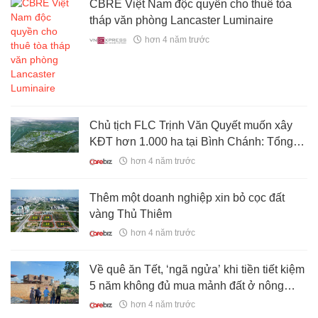
CBRE Việt Nam độc quyền cho thuê tòa
tháp văn phòng Lancaster Luminaire
hơn 4 năm trước
Chủ tịch FLC Trịnh Văn Quyết muốn xây
KĐT hơn 1.000 ha tại Bình Chánh: Tổng
đầu tư 80.000 tỷ đồng, có tòa Landmark
hơn 4 năm trước
cao tới 99 tầng
Thêm một doanh nghiệp xin bỏ cọc đất
vàng Thủ Thiêm
hơn 4 năm trước
Về quê ăn Tết, ‘ngã ngửa’ khi tiền tiết kiệm
5 năm không đủ mua mảnh đất ở nông
thôn
hơn 4 năm trước