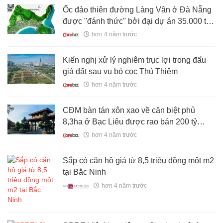
Ốc đảo thiên đường Làng Vân ở Đà Nẵng
được "đánh thức" bởi đại dự án 35.000 tỷ
đồng
hơn 4 năm trước
Kiến nghị xử lý nghiêm trục lợi trong đấu
giá đất sau vụ bỏ cọc Thủ Thiêm
hơn 4 năm trước
CĐM bàn tán xôn xao về căn biệt phủ
8,3ha ở Bạc Liêu được rao bán 200 tỷ
đồng: Hoành tráng, cầu kỳ đủ tiện ích như
hơn 4 năm trước
một khu du lịch, ai mua được chắc "sướng
hơn vua"
Sắp có căn hộ giá từ 8,5 triệu đồng một m2
tại Bắc Ninh
hơn 4 năm trước