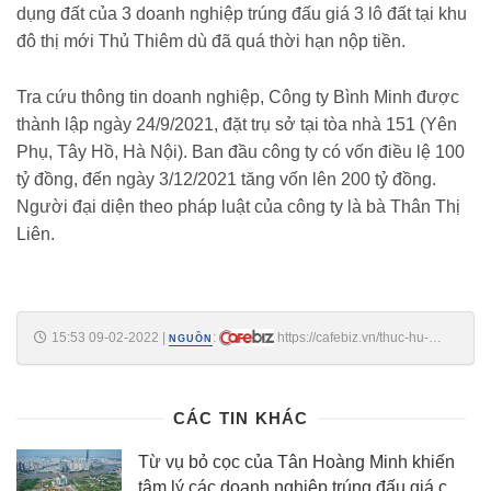
dụng đất của 3 doanh nghiệp trúng đấu giá 3 lô đất tại khu
đô thị mới Thủ Thiêm dù đã quá thời hạn nộp tiền.
Tra cứu thông tin doanh nghiệp, Công ty Bình Minh được
thành lập ngày 24/9/2021, đặt trụ sở tại tòa nhà 151 (Yên
Phụ, Tây Hồ, Hà Nội). Ban đầu công ty có vốn điều lệ 100
tỷ đồng, đến ngày 3/12/2021 tăng vốn lên 200 tỷ đồng.
Người đại diện theo pháp luật của công ty là bà Thân Thị
Liên.
15:53 09-02-2022
|
:
https://cafebiz.vn/thuc-hu-
NGUỒN
viec-binh-minh-bo-coc-dau-gia-dat-tai-thu-thiem-
20220209154032139.chn
CÁC TIN KHÁC
Từ vụ bỏ cọc của Tân Hoàng Minh khiến
tâm lý các doanh nghiệp trúng đấu giá còn