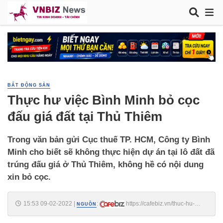
BẤT ĐỘNG SẢN
Thực hư việc Bình Minh bỏ cọc
đấu giá đất tại Thủ Thiêm
Trong văn bản gửi Cục thuế TP. HCM, Công ty Bình
Minh cho biết sẽ không thực hiện dự án tại lô đất đã
trúng đấu giá ở Thủ Thiêm, không hề có nội dung
xin bỏ cọc.
15:53 09-02-2022
|
:
https://cafebiz.vn/thuc-hu-
NGUỒN
viec-binh-minh-bo-coc-dau-gia-dat-tai-thu-thiem-
20220209154032139.chn