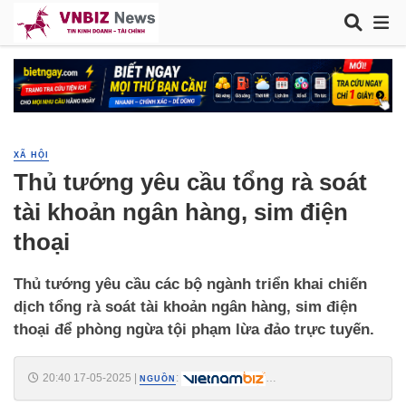
XÃ HỘI
Thủ tướng yêu cầu tổng rà soát
tài khoản ngân hàng, sim điện
thoại
Thủ tướng yêu cầu các bộ ngành triển khai chiến
dịch tổng rà soát tài khoản ngân hàng, sim điện
thoại để phòng ngừa tội phạm lừa đảo trực tuyến.
20:40 17-05-2025
|
:
NGUỒN
https://vietnambiz.vn/thu-tuong-yeu-cau-tong-ra-soat-tai-khoan-ngan-