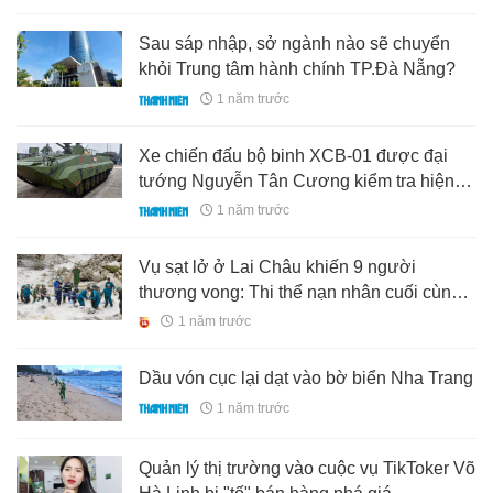
Sau sáp nhập, sở ngành nào sẽ chuyển
khỏi Trung tâm hành chính TP.Đà Nẵng?
1 năm trước
Xe chiến đấu bộ binh XCB-01 được đại
tướng Nguyễn Tân Cương kiểm tra hiện
đại thế nào?
1 năm trước
Vụ sạt lở ở Lai Châu khiến 9 người
thương vong: Thi thể nạn nhân cuối cùng
được tìm thấy ở đâu?
1 năm trước
Dầu vón cục lại dạt vào bờ biển Nha Trang
1 năm trước
Quản lý thị trường vào cuộc vụ TikToker Võ