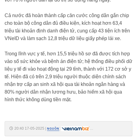
Cả nước đã hoàn thành cấp căn cước công dân gắn chip
cho toàn bộ công dân đủ điều kiện, kích hoạt hơn 63,4
triệu tài khoản định danh điện tử, cung cấp 43 tiện ích trên
VNeID và làm sạch 12,8 triệu dữ liệu giấy phép lái xe.
Trong lĩnh vực y tế, hơn 15,5 triệu hồ sơ đã được tích hợp
vào sổ sức khỏe và bệnh án điện tử; hệ thống điều phối dữ
liệu y tế đi vào hoạt động tại 29 tỉnh, thành với 172 cơ sở y
tế. Hiện đã có trên 2,9 triệu người thuộc diện chính sách
nhận trợ cấp an sinh xã hội qua tài khoản ngân hàng và
80% người dân nhận lương hưu, bảo hiểm xã hội qua
hình thức không dùng tiền mặt.
20:40 17-05-2025
|
:
NGUỒN
https://vietnambiz.vn/thu-tuong-yeu-cau-tong-ra-soat-tai-khoan-ngan-