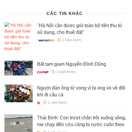
hang-sim-dien-thoai-2025517194920398.htm
CÁC TIN KHÁC
"Hà Nội cần được giữ toàn bộ tiền thu từ
sử dụng, cho thuê đất"
1 năm trước
Bắt tạm giam Nguyễn Đình Dũng
1 năm trước
Người đàn ông tử vong vì bị ong vò vẽ đốt
khi đi câu cá
1 năm trước
Thái Bình: Con trượt chân trôi xuống sông,
mẹ chạy đến cứu cũng bị nước cuốn theo