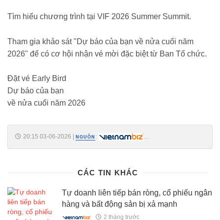
Tìm hiểu chương trình tại VIF 2026 Summer Summit.
Tham gia khảo sát "Dự báo của bạn về nửa cuối năm
2026" để có cơ hội nhận vé mời đặc biệt từ Ban Tổ chức.
Đặt vé Early Bird
Dự báo của bạn
về nửa cuối năm 2026
20:15 03-06-2026
|
:
NGUỒN
https://vietnambiz.vn/thu-tuong-chi-dao-trinh-de-an-phat-trien-thi-
truong-chung-khoan-thang-6-20266320420686.htm
CÁC TIN KHÁC
Tự doanh liên tiếp bán ròng, cổ phiếu ngân
hàng và bất động sản bị xả mạnh
2 tháng trước