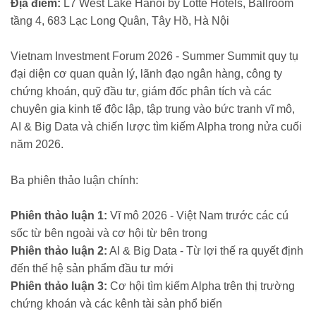
Địa điểm:
L7 West Lake Hanoi by Lotte Hotels, Ballroom
tầng 4, 683 Lạc Long Quân, Tây Hồ, Hà Nội
Vietnam Investment Forum 2026 - Summer Summit quy tụ
đại diện cơ quan quản lý, lãnh đạo ngân hàng, công ty
chứng khoán, quỹ đầu tư, giám đốc phân tích và các
chuyên gia kinh tế độc lập, tập trung vào bức tranh vĩ mô,
AI & Big Data và chiến lược tìm kiếm Alpha trong nửa cuối
năm 2026.
Ba phiên thảo luận chính:
Phiên thảo luận 1:
Vĩ mô 2026 - Việt Nam trước các cú
sốc từ bên ngoài và cơ hội từ bên trong
Phiên thảo luận 2:
AI & Big Data - Từ lợi thế ra quyết định
đến thế hệ sản phẩm đầu tư mới
Phiên thảo luận 3:
Cơ hội tìm kiếm Alpha trên thị trường
chứng khoán và các kênh tài sản phổ biến