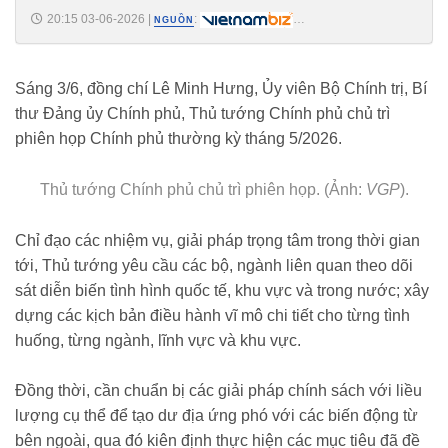
20:15 03-06-2026
|
:
NGUỒN
https://vietnambiz.vn/thu-tuong-chi-dao-trinh-de-an-phat-trien-thi-
truong-chung-khoan-thang-6-20266320420686.htm
Sáng 3/6, đồng chí Lê Minh Hưng, Ủy viên Bộ Chính trị, Bí
thư Đảng ủy Chính phủ, Thủ tướng Chính phủ chủ trì
phiên họp Chính phủ thường kỳ tháng 5/2026.
Thủ tướng Chính phủ chủ trì phiên họp. (Ảnh:
VGP
).
Chỉ đạo các nhiệm vụ, giải pháp trọng tâm trong thời gian
tới, Thủ tướng yêu cầu các bộ, ngành liên quan theo dõi
sát diễn biến tình hình quốc tế, khu vực và trong nước; xây
dựng các kịch bản điều hành vĩ mô chi tiết cho từng tình
huống, từng ngành, lĩnh vực và khu vực.
Đồng thời, cần chuẩn bị các giải pháp chính sách với liều
lượng cụ thể để tạo dư địa ứng phó với các biến động từ
bên ngoài, qua đó kiên định thực hiện các mục tiêu đã đề