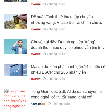
trường chứng khoán?
2 tháng trước
Đề xuất đánh thuế thu nhập chuyển
nhượng vàng: Vì sao Bộ Tài chính chưa
chốt?
2 tháng trước
Chuyện gì đây: Doanh nghiệp “trắng"
doanh thu nhiều quý, cổ phiếu vẫn tím trần
8 phiên liên tiếp
2 tháng trước
Masan dự kiến phát hành gần 14,5 triệu cổ
phiếu ESOP cho 286 nhân viên
2 tháng trước
Tổng Giám đốc SSI: AI đã dần chuyển từ
công nghệ ‘có thì tốt’ sang ‘phải có’
2 tháng trước