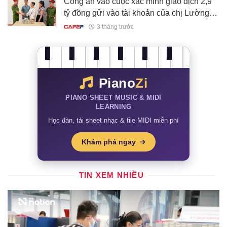
Công an vào cuộc xác minh giao dịch 2,9
tỷ đồng gửi vào tài khoản của chị Lường
Thị Loan
3 tháng trước
Piano
Zi
PIANO SHEET MUSIC & MIDI
LEARNING
Học đàn, tải sheet nhạc & file MIDI miễn phí
Khám phá ngay
TIN XEM NHIỀU