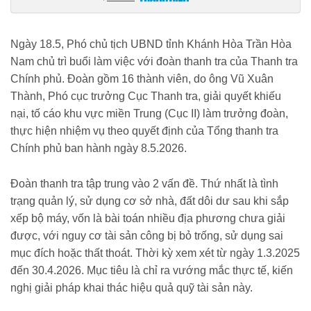
https://thanhnien.vn/thanh-tra-chinh-phu-thanh-tra-nha-dat-doi-du-va-
du-an-song-lo-o-khanh-hoa-185260518144258061.htm
Ngày 18.5, Phó chủ tịch UBND tỉnh Khánh Hòa Trần Hòa
Nam chủ trì buổi làm việc với đoàn thanh tra của Thanh tra
Chính phủ. Đoàn gồm 16 thành viên, do ông Vũ Xuân
Thành, Phó cục trưởng Cục Thanh tra, giải quyết khiếu
nại, tố cáo khu vực miền Trung (Cục II) làm trưởng đoàn,
thực hiện nhiệm vụ theo quyết định của Tổng thanh tra
Chính phủ ban hành ngày 8.5.2026.
Đoàn thanh tra tập trung vào 2 vấn đề. Thứ nhất là tình
trạng quản lý, sử dụng cơ sở nhà, đất dôi dư sau khi sắp
xếp bộ máy, vốn là bài toán nhiều địa phương chưa giải
được, với nguy cơ tài sản công bị bỏ trống, sử dụng sai
mục đích hoặc thất thoát. Thời kỳ xem xét từ ngày 1.3.2025
đến 30.4.2026. Mục tiêu là chỉ ra vướng mắc thực tế, kiến
nghị giải pháp khai thác hiệu quả quỹ tài sản này.