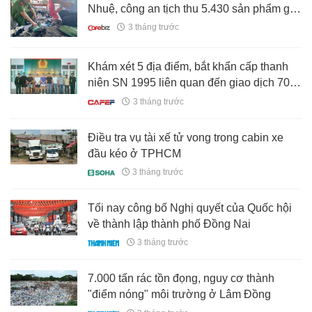
Nhuệ, công an tịch thu 5.430 sản phẩm giả
mạo nhãn hiệu nổi tiếng Puma, Nike,
3 tháng trước
Adidas
Khám xét 5 địa điểm, bắt khẩn cấp thanh
niên SN 1995 liên quan đến giao dịch 70 tỷ
đồng/tháng
3 tháng trước
Điều tra vụ tài xế tử vong trong cabin xe
đầu kéo ở TPHCM
3 tháng trước
Tối nay công bố Nghị quyết của Quốc hội
về thành lập thành phố Đồng Nai
3 tháng trước
7.000 tấn rác tồn đọng, nguy cơ thành
"điểm nóng" môi trường ở Lâm Đồng