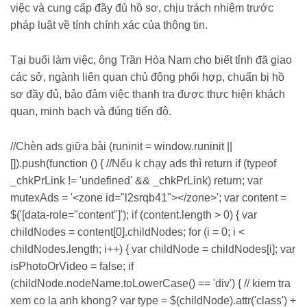
việc và cung cấp đầy đủ hồ sơ, chịu trách nhiệm trước
pháp luật về tính chính xác của thông tin.
Tại buổi làm việc, ông Trần Hòa Nam cho biết tỉnh đã giao
các sở, ngành liên quan chủ động phối hợp, chuẩn bị hồ
sơ đầy đủ, bảo đảm việc thanh tra được thực hiện khách
quan, minh bạch và đúng tiến độ.
//Chèn ads giữa bài (runinit = window.runinit ||
[]).push(function () { //Nếu k chạy ads thì return if (typeof
_chkPrLink != 'undefined' && _chkPrLink) return; var
mutexAds = '<zone id="l2srqb41"></zone>'; var content =
$('[data-role="content"]'); if (content.length > 0) { var
childNodes = content[0].childNodes; for (i = 0; i <
childNodes.length; i++) { var childNode = childNodes[i]; var
isPhotoOrVideo = false; if
(childNode.nodeName.toLowerCase() == 'div') { // kiem tra
xem co la anh khong? var type = $(childNode).attr('class') +