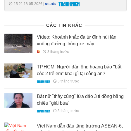
15:21 18-05-2026
|
:
NGUỒN
https://thanhnien.vn/thanh-tra-chinh-phu-thanh-tra-nha-dat-doi-du-va-
du-an-song-lo-o-khanh-hoa-185260518144258061.htm
CÁC TIN KHÁC
Video: Khoảnh khắc đá từ đỉnh núi lăn
xuống đường, trúng xe máy
3 tháng trước
TP.HCM: Người đàn ông hoang báo "bắt
cóc 2 trẻ em" khai gì tại công an?
3 tháng trước
Bắt nữ "thầy cúng" lừa đảo 3 tỉ đồng bằng
chiêu "giải bùa"
3 tháng trước
Việt Nam dẫn đầu tăng trưởng ASEAN-6,