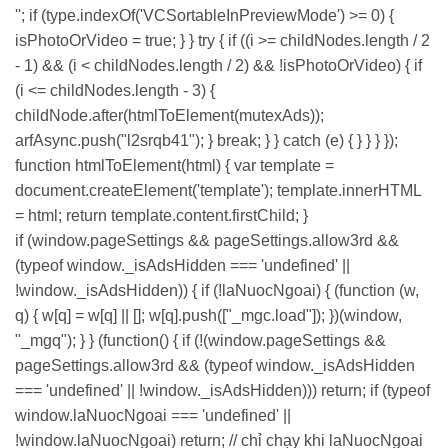
''; if (type.indexOf('VCSortableInPreviewMode') >= 0) {
isPhotoOrVideo = true; } } try { if ((i >= childNodes.length / 2
- 1) && (i < childNodes.length / 2) && !isPhotoOrVideo) { if
(i <= childNodes.length - 3) {
childNode.after(htmlToElement(mutexAds));
arfAsync.push("l2srqb41"); } break; } } catch (e) { } } } });
function htmlToElement(html) { var template =
document.createElement('template'); template.innerHTML
= html; return template.content.firstChild; }
if (window.pageSettings && pageSettings.allow3rd &&
(typeof window._isAdsHidden === 'undefined' ||
!window._isAdsHidden)) { if (!laNuocNgoai) { (function (w,
q) { w[q] = w[q] || []; w[q].push(["_mgc.load"]); })(window,
"_mgq"); } } (function() { if (!(window.pageSettings &&
pageSettings.allow3rd && (typeof window._isAdsHidden
=== 'undefined' || !window._isAdsHidden))) return; if (typeof
window.laNuocNgoai === 'undefined' ||
!window.laNuocNgoai) return; // chỉ chạy khi laNuocNgoai