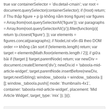
true var containerSelector = 'div.detail-cmain'; var root =
document.querySelector(containerSelector); if (!root) return;
// Thu thập figure + p (p không nằm trong figure) var figures
= Array.from(root.querySelectorAll('figure')); var paragraphs
= Array.from(root.querySelectorAll('p')).filter(function(p){
return !p.closest('figure'); }); var elements =
figures.concat(paragraphs); // NodeList vốn đã theo DOM
order => không cần sort if (!elements.length) return; var
target = elements[Math.floor(elements.length / 2)]; // giữa
bài if (!target || !target.parentNode) return; var newDiv =
document.createElement('div'); newDiv.id = 'taboola-mid-
article-widget'; target.parentNode.insertBefore(newDiv,
target.nextSibling); window._taboola = window._taboola ||
[]; window._taboola.push({ mode: 'thumbnails-4x1',
container: 'taboola-mid-article-widget', placement: 'Mid
Article Widget', target_type: 'mix' }); })();