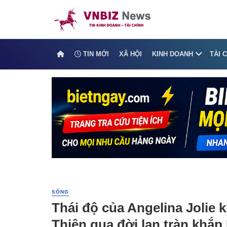
TIN MỚI
XÃ HỘI
KINH DOANH
TÀI 
SỐNG
Thái độ của Angelina Jolie kh
Thiên qua đời lan tràn khắ