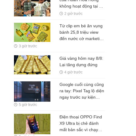
không hoạt động tại địa
chỉ đăng ký
2 giờ trước
Từ clip em bé ăn vụng
bánh 25,8 triệu view
đến nước cờ marketing
"thắng đậm" của đế
3 giờ trước
chế snack lớn nhất nhì
Hàn Quốc
Giá vàng hôm nay 8/8:
Lại tăng dựng đứng
4 giờ trước
Google cuối cùng cũng
ra tay: Pixel Tag lộ diện
ngay trước sự kiện
Pixel 11, chuẩn bị đối
5 giờ trước
đầu Apple AirTag và
Galaxy SmartTag
Điện thoại OPPO Find
X9 Ultra bị chê đánh
mất bản sắc vì chạy
theo iPhone, chuyên