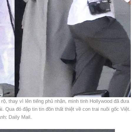
rộ, thay vì lên tiếng phủ nhận, minh tinh Hollywood đã đưa
. Qua đó đập tin tin đồn thất thiệt về con trai nuôi gốc Việt.
nh: Daily Mail.