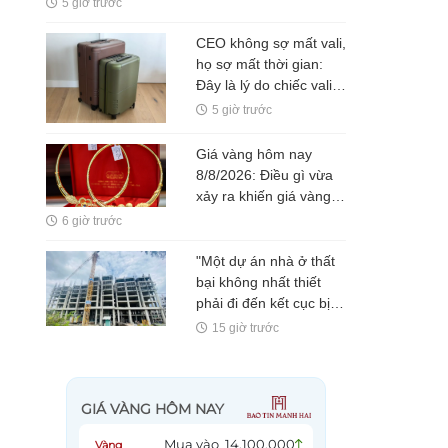
5 giờ trước
gia gọi đây là điểm trừ
lớn nhất
CEO không sợ mất vali,
họ sợ mất thời gian:
Đây là lý do chiếc vali
tích hợp định vị đang
5 giờ trước
được chú ý
Giá vàng hôm nay
8/8/2026: Điều gì vừa
xảy ra khiến giá vàng
tăng vọt?
6 giờ trước
"Một dự án nhà ở thất
bại không nhất thiết
phải đi đến kết cục bị
bỏ hoang"
15 giờ trước