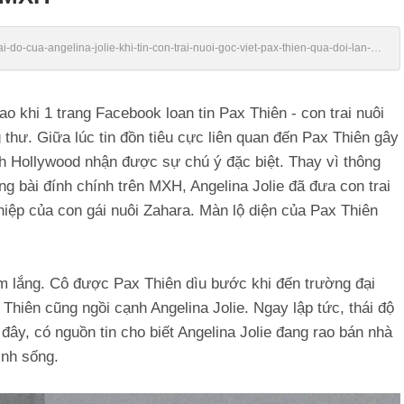
hai-do-cua-angelina-jolie-khi-tin-con-trai-nuoi-goc-viet-pax-thien-qua-doi-lan-
 khi 1 trang Facebook loan tin Pax Thiên - con trai nuôi
g thư. Giữa lúc tin đồn tiêu cực liên quan đến Pax Thiên gây
h Hollywood nhận được sự chú ý đặc biệt. Thay vì thông
ng bài đính chính trên MXH, Angelina Jolie đã đưa con trai
iệp của con gái nuôi Zahara. Màn lộ diện của Pax Thiên
rầm lắng. Cô được Pax Thiên dìu bước khi đến trường đại
Thiên cũng ngồi cạnh Angelina Jolie. Ngay lập tức, thái độ
ây, có nguồn tin cho biết Angelina Jolie đang rao bán nhà
inh sống.