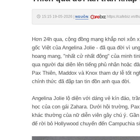
15:15 19-05-2026
|
:
https://cafebiz.vn/t
NGUỒN
tran-khap-mxh-176260519135225726.chn
Hơn 24h qua, cộng đồng mạng khắp nơi xôn xao
gốc Việt của Angelina Jolie - đã qua đời vì un
hoang mang, "nhất cử nhất động" của minh tin
qua người đại diện lên tiếng phủ nhận hoặc đă
Pax Thiên, Maddox và Knox tham dự lễ tốt ngh
chính thức đã đập tan tin đồn anh qua đời.
Angelina Jolie lộ diện với dáng vẻ kín đáo, t
học của con gái Zahara. Dưới hội trường, Pax 
khác thường của nữ diễn viên gây chú ý. Gần đ
để rời bỏ Hollywood chuyển đến Campuchia s