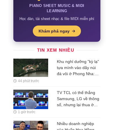
PIANO SHEET MUSIC & MIDI
LEARNING
Học đàn, tải sheet nhạc & file MIDI miễn phí
Khám phá ngay
TIN XEM NHIỀU
Khu nghỉ dưỡng "kỳ lạ"
tựa mình vào dãy núi
đá vôi ở Phong Nha:
Đường đi bằng tre, nội
44 phút trước
thất bằng gỗ tái chế, du
khách như bước vào
TV TCL có thể thắng
vùng đất cổ xưa
Samsung, LG về thông
số, nhưng lại thua ở
thứ người xem khó
1 giờ trước
nhận ra
Nhiều doanh nghiệp
của Huấn Hoa Hồng