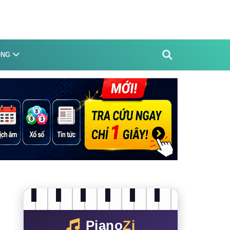
ỐNG
Piano
Zi