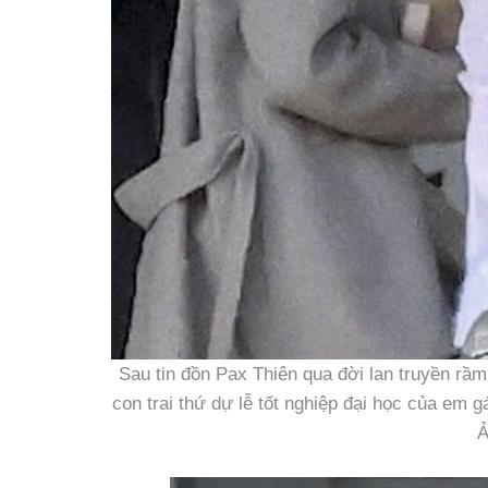
Sau tin đồn Pax Thiên qua đời lan truyền rầm 
con trai thứ dự lễ tốt nghiệp đại học của em gái
Ả