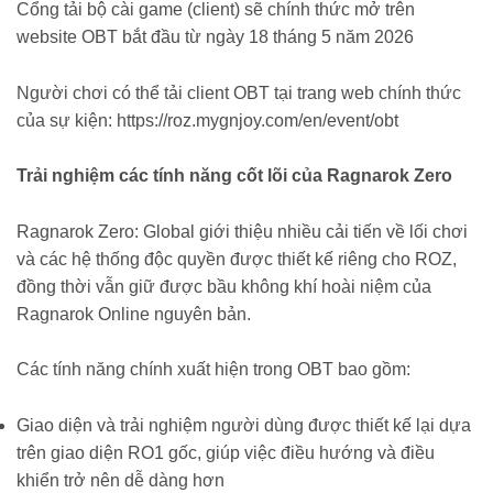
Cổng tải bộ cài game (client) sẽ chính thức mở trên
website OBT bắt đầu từ ngày 18 tháng 5 năm 2026
Người chơi có thể tải client OBT tại trang web chính thức
của sự kiện: https://roz.mygnjoy.com/en/event/obt
Trải nghiệm các tính năng cốt lõi của Ragnarok Zero
Ragnarok Zero: Global giới thiệu nhiều cải tiến về lối chơi
và các hệ thống độc quyền được thiết kế riêng cho ROZ,
đồng thời vẫn giữ được bầu không khí hoài niệm của
Ragnarok Online nguyên bản.
Các tính năng chính xuất hiện trong OBT bao gồm:
Giao diện và trải nghiệm người dùng được thiết kế lại dựa
trên giao diện RO1 gốc, giúp việc điều hướng và điều
khiển trở nên dễ dàng hơn