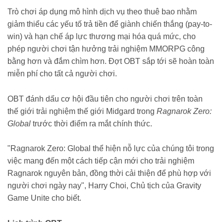
Trò chơi áp dụng mô hình dịch vụ theo thuê bao nhằm
giảm thiểu các yếu tố trả tiền để giành chiến thắng (pay-to-
win) và hạn chế áp lực thương mại hóa quá mức, cho
phép người chơi tận hưởng trải nghiệm MMORPG công
bằng hơn và đắm chìm hơn. Đợt OBT sắp tới sẽ hoàn toàn
miễn phí cho tất cả người chơi.
OBT đánh dấu cơ hội đầu tiên cho người chơi trên toàn
thế giới trải nghiệm thế giới Midgard trong
Ragnarok Zero:
Global
trước thời điểm ra mắt chính thức.
"Ragnarok Zero: Global thể hiện nỗ lực của chúng tôi trong
việc mang đến một cách tiếp cận mới cho trải nghiệm
Ragnarok nguyên bản, đồng thời cải thiện để phù hợp với
người chơi ngày nay", Harry Choi, Chủ tịch của Gravity
Game Unite cho biết.