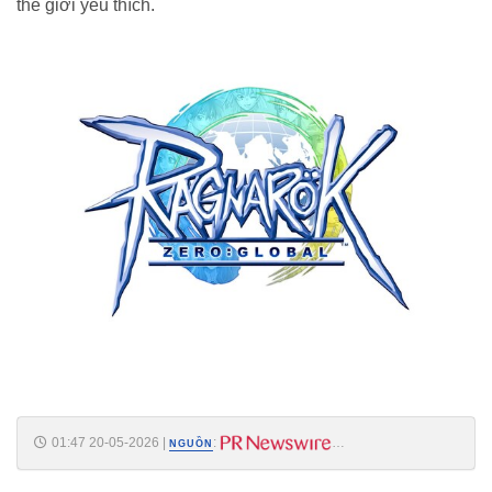
thế giới yêu thích.
01:47 20-05-2026
|
:
NGUỒN
http://www.prnasia.com/asia-story/archive/4961661_VI61661_11