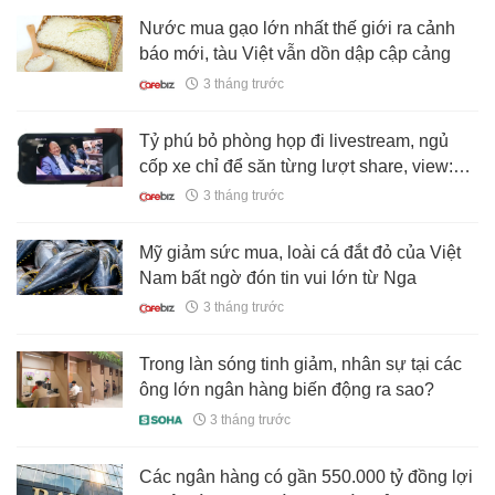
Nước mua gạo lớn nhất thế giới ra cảnh
báo mới, tàu Việt vẫn dồn dập cập cảng
3 tháng trước
Tỷ phú bỏ phòng họp đi livestream, ngủ
cốp xe chỉ để săn từng lượt share, view:
Áp lực sinh tồn tàn khốc bên trong ngành
3 tháng trước
xe điện
Mỹ giảm sức mua, loài cá đắt đỏ của Việt
Nam bất ngờ đón tin vui lớn từ Nga
3 tháng trước
Trong làn sóng tinh giảm, nhân sự tại các
ông lớn ngân hàng biến động ra sao?
3 tháng trước
Các ngân hàng có gần 550.000 tỷ đồng lợi