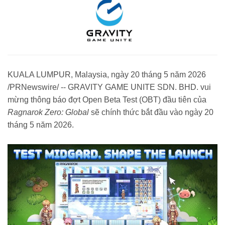
KUALA LUMPUR, Malaysia, ngày 20 tháng 5 năm 2026
/PRNewswire/ -- GRAVITY GAME UNITE SDN. BHD. vui
mừng thông báo đợt Open Beta Test (OBT) đầu tiên của
Ragnarok Zero: Global
sẽ chính thức bắt đầu vào ngày 20
tháng 5 năm 2026.