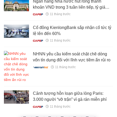
Ngân hàng Nhà nước hút ròng thanh
khoản VND trong 3 tuần liên tiếp, tỷ giá
USD hạ nhiệt
11 tháng trước
Cổ đông KienlongBank sắp nhận cổ tức tỷ
lệ lên đến 60%
11 tháng trước
NHNN yêu cầu kiểm soát chặt chẽ dòng
vốn tín dụng đối với lĩnh vực tiềm ẩn rủi ro
11 tháng trước
Cảnh tượng hỗn loạn giữa lòng Paris:
3.000 người “vỡ trận” vì gà rán miễn phí
11 tháng trước