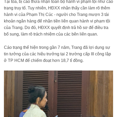
Tại tòa, bị cáo thừa nhận toàn bộ hành vi phạm tội như cáo
trạng truy tố. Tuy nhiên, HĐXX nhận thấy cần làm rõ thêm
hành vi của Phạm Thị Cúc - người cho Trang mượn 3 tài
khoản ngân hàng để nhận tiền liên quan hành vi phạm tội
của Trang. Do đó, HĐXX quyết định trả hồ sơ để điều tra
bổ sung, làm rõ trách nhiệm của các bên liên quan.
Cáo trạng thể hiện trong gần 7 năm, Trang đã lợi dụng sự
tin tưởng của các hiệu trưởng tại 2 trường cấp III công lập
ở TP HCM để chiếm đoạt hơn 18,7 tỉ đồng.