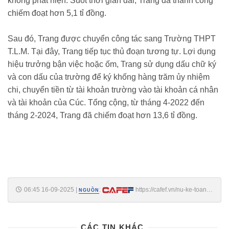
không phát hiện. Suốt thời gian dài, Trang đã thành công
chiếm đoạt hơn 5,1 tỉ đồng.
Sau đó, Trang được chuyển công tác sang Trường THPT
T.L.M. Tại đây, Trang tiếp tục thủ đoạn tương tự. Lợi dụng
hiệu trưởng bận việc hoặc ốm, Trang sử dụng dấu chữ ký
và con dấu của trường để ký khống hàng trăm ủy nhiệm
chi, chuyển tiền từ tài khoản trường vào tài khoản cá nhân
và tài khoản của Cúc. Tổng cộng, từ tháng 4-2022 đến
tháng 2-2024, Trang đã chiếm đoạt hơn 13,6 tỉ đồng.
06:45 16-09-2025
|
:
https://cafef.vn/nu-ke-toan-
NGUỒN
chiem-doat-hon-187-ti-dong-188250912095602251.chn
CÁC TIN KHÁC