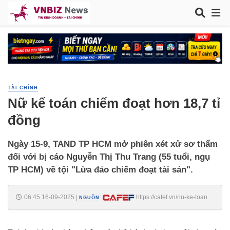
TÀI CHÍNH
Nữ kế toán chiếm đoạt hơn 18,7 tỉ
đồng
Ngày 15-9, TAND TP HCM mở phiên xét xử sơ thẩm
đối với bị cáo Nguyễn Thị Thu Trang (55 tuổi, ngụ
TP HCM) về tội "Lừa đảo chiếm đoạt tài sản".
06:45 16-09-2025
|
:
https://cafef.vn/nu-ke-toan-
NGUỒN
chiem-doat-hon-187-ti-dong-188250912095602251.chn