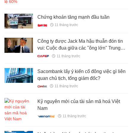
Chứng khoán tăng mạnh đầu tuần
11 tháng trước
Công ty được Jack Ma hậu thuẫn đón tin
vui: Cuộc đua giữa các "ông lớn" Trung
Quốc dần nóng lên!
11 tháng trước
Sacombank lấy ý kiến cổ đông việc gì liên
quan chủ tịch, tổng giám đốc?
11 tháng trước
Kỷ nguyên mới của tài sản mã hoá Việt
Nam
11 tháng trước