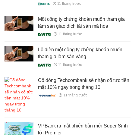
có thể sẽ được nhân rộng
11 tháng trước
Một công ty chứng khoán muốn tham gia
làm sàn giao dịch tài sản mã hóa
11 tháng trước
Lộ diện một công ty chứng khoán muốn
tham gia làm sàn vàng
11 tháng trước
Cổ đông Techcombank sẽ nhận cổ tức tiền
mặt 10% ngay trong tháng 10
11 tháng trước
VPBank ra mắt phiên bản mới Super Sinh
lời Premier