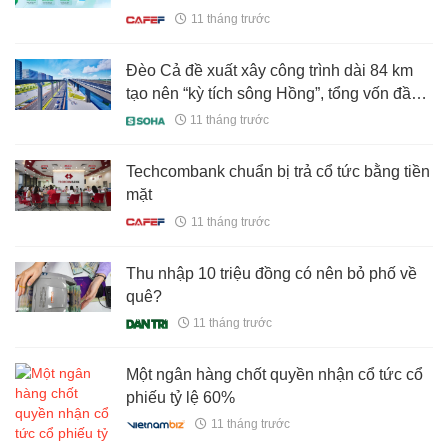
11 tháng trước
Đèo Cả đề xuất xây công trình dài 84 km
tạo nên “kỳ tích sông Hồng”, tổng vốn đầu
tư 300.000 tỷ đồng
11 tháng trước
Techcombank chuẩn bị trả cổ tức bằng tiền
mặt
11 tháng trước
Thu nhập 10 triệu đồng có nên bỏ phố về
quê?
11 tháng trước
Một ngân hàng chốt quyền nhận cổ tức cổ
phiếu tỷ lệ 60%
11 tháng trước