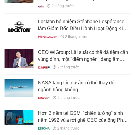
2 tháng trước
Lockton bổ nhiệm Stéphane Lespérance
làm Giám Đốc Điều Hành Hoạt Động Kinh
Doanh tại Canada
2 tháng trước
CEO WiGroup: Lãi suất có thể đã tiệm cận
vùng đỉnh, một "điểm nghẽn" đang âm
thầm cản dòng tiền trở lại chứng khoán
2 tháng trước
NASA tăng tốc dự án có thể thay đổi
ngành hàng không
2 tháng trước
Hơn 3 năm tại GSM, "chiến tướng" sinh
năm 1992 vừa rời ghế CEO của ông Phạm
Nhật Vượng đã làm được gì?
2 tháng trước