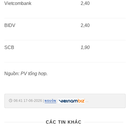
Vietcombank
2,40
BIDV
2,40
SCB
1,90
Nguồn:
PV tổng hợp.
06:41 17-06-2026
|
:
NGUỒN
https://vietnambiz.vn/nhieu-ngan-hang-co-lai-suat-tiet-kiem-ky-han-3-
thang-cham-tran-202661616924351.htm
CÁC TIN KHÁC