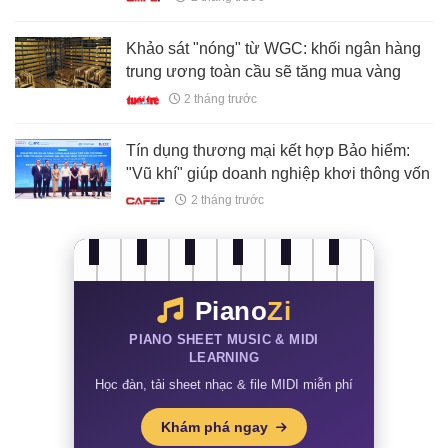
Khảo sát "nóng" từ WGC: khối ngân hàng
trung ương toàn cầu sẽ tăng mua vàng
2 tháng trước
Tín dụng thương mại kết hợp Bảo hiểm:
"Vũ khí" giúp doanh nghiệp khơi thông vốn
2 tháng trước
Piano
Zi
PIANO SHEET MUSIC & MIDI
LEARNING
Học đàn, tải sheet nhạc & file MIDI miễn phí
Khám phá ngay