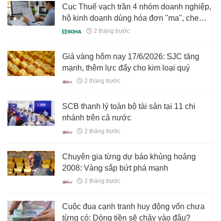
Cục Thuế vạch trần 4 nhóm doanh nghiệp,
hộ kinh doanh dùng hóa đơn "ma", che
giấu dòng tiền để gian lận thuế
2 tháng trước
Giá vàng hôm nay 17/6/2026: SJC tăng
mạnh, thêm lực đẩy cho kim loại quý
2 tháng trước
SCB thanh lý toàn bộ tài sản tại 11 chi
nhánh trên cả nước
2 tháng trước
Chuyên gia từng dự báo khủng hoảng
2008: Vàng sắp bứt phá mạnh
2 tháng trước
Cuộc đua cạnh tranh huy động vốn chưa
từng có: Dòng tiền sẽ chảy vào đâu?