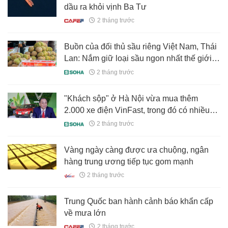
dầu ra khỏi vịnh Ba Tư
2 tháng trước
Buồn của đối thủ sầu riêng Việt Nam, Thái
Lan: Nắm giữ loại sầu ngon nhất thế giới
nhưng giá giảm 70%, nguyên nhân đến từ
2 tháng trước
đâu?
"Khách sộp" ở Hà Nội vừa mua thêm
2.000 xe điện VinFast, trong đó có nhiều
xe VF5, là ai?
2 tháng trước
Vàng ngày càng được ưa chuộng, ngân
hàng trung ương tiếp tục gom mạnh
2 tháng trước
Trung Quốc ban hành cảnh báo khẩn cấp
về mưa lớn
2 tháng trước