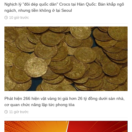
Nghịch lý "đôi dép quốc dân" Crocs tại Hàn Quốc: Bán khắp ngõ
ngách, nhưng tiền không ở lại Seoul
10 giờ trước
Phát hiện 266 hiện vật vàng trị giá hơn 26 tỷ đồng dưới sàn nhà,
cơ quan chức năng lập tức phong tỏa
11 giờ trước