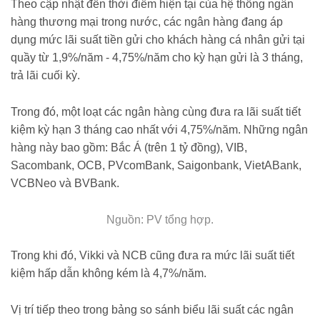
Theo cập nhật đến thời điểm hiện tại của hệ thống ngân
hàng thương mại trong nước, các ngân hàng đang áp
dụng mức lãi suất tiền gửi cho khách hàng cá nhân gửi tại
quầy từ 1,9%/năm - 4,75%/năm cho kỳ hạn gửi là 3 tháng,
trả lãi cuối kỳ.
Trong đó, một loạt các ngân hàng cùng đưa ra lãi suất tiết
kiệm kỳ hạn 3 tháng cao nhất với 4,75%/năm. Những ngân
hàng này bao gồm: Bắc Á (trên 1 tỷ đồng), VIB,
Sacombank, OCB, PVcomBank, Saigonbank, VietABank,
VCBNeo và BVBank.
Nguồn: PV tổng hợp.
Trong khi đó, Vikki và NCB cũng đưa ra mức lãi suất tiết
kiệm hấp dẫn không kém là 4,7%/năm.
Vị trí tiếp theo trong bảng so sánh biểu lãi suất các ngân