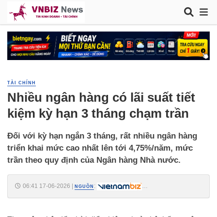
TÀI CHÍNH
Nhiều ngân hàng có lãi suất tiết
kiệm kỳ hạn 3 tháng chạm trần
Đối với kỳ hạn ngắn 3 tháng, rất nhiều ngân hàng
triển khai mức cao nhất lên tới 4,75%/năm, mức
trần theo quy định của Ngân hàng Nhà nước.
06:41 17-06-2026
|
:
NGUỒN
https://vietnambiz.vn/nhieu-ngan-hang-co-lai-suat-tiet-kiem-ky-han-3-
thang-cham-tran-202661616924351.htm