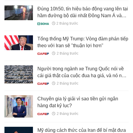
Đúng 10h50, tín hiệu báo động vang lên tại
hầm đường bộ dài nhất Đông Nam Á và
cuộc giải cứu container bốc cháy thần tốc
2 tháng trước
Tổng thống Mỹ Trump: Vòng đàm phán tiếp
theo với Iran sẽ "thuận lợi hơn"
2 tháng trước
Người trong ngành xe Trung Quốc nói về
cái giá thật của cuộc đua hạ giá, và nó nằm
ở khâu an toàn
2 tháng trước
Chuyên gia lý giải vì sao tiền gửi ngân
hàng đạt kỷ lục?
2 tháng trước
Mỹ dùng cách thức của Iran để bí mật đưa