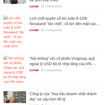
hệ sinh thái VNG
2 tháng trước
Lịch chốt quyền cổ tức tuần 8-12/6:
Novaland "lăn chốt", cổ tức tiền mặt cao
nhất 25%
2 tháng trước
“Nói không” với cổ phiếu Vingroup, quỹ
ngoại tỷ USD bỏ lỡ nhịp tăng của VN-
Index
2 tháng trước
Công ty của "hoa hậu doanh nhân thành
đạt" nợ xấu hơn 90 tỷ