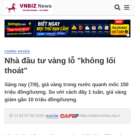
CHỨNG KHOÁN
Nhà đầu tư vàng lỗ "không lối
thoát"
Sáng nay (7/6), giá vàng trong nước quanh mốc 150
triệu đồng/lượng. So với cách đây 1 tuần, giá vàng
giảm gần 10 triệu đồng/lượng.
11:05 07-06-2026
|
:
https://cafef.vn/nha-dau-tu-
NGUỒN
vang-lo-khong-loi-thoat-18826060710055836.chn