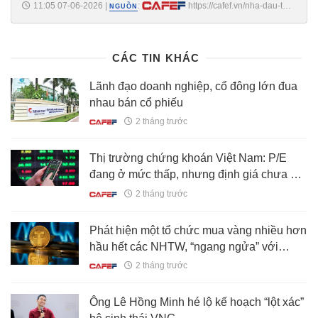
11:05 07-06-2026
|
:
https://cafef.vn/nha-dau-tu-
NGUỒN
vang-lo-khong-loi-thoat-18826060710055836.chn
CÁC TIN KHÁC
Lãnh đạo doanh nghiệp, cổ đông lớn đua
nhau bán cổ phiếu
2 tháng trước
Thị trường chứng khoán Việt Nam: P/E
đang ở mức thấp, nhưng định giá chưa đủ
hấp dẫn
2 tháng trước
Phát hiện một tổ chức mua vàng nhiều hơn
hầu hết các NHTW, “ngang ngửa” với
Trung Quốc
2 tháng trước
Ông Lê Hồng Minh hé lộ kế hoạch “lột xác”