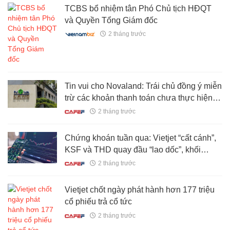
TCBS bổ nhiệm tân Phó Chủ tịch HĐQT
và Quyền Tổng Giám đốc
2 tháng trước
Tin vui cho Novaland: Trái chủ đồng ý miễn
trừ các khoản thanh toán chưa thực hiện
của lô trái phiếu 300 triệu USD
2 tháng trước
Chứng khoán tuần qua: Vietjet “cất cánh”,
KSF và THD quay đầu “lao dốc”, khối
ngoại bán ròng gần 7.200 tỷ đồng
2 tháng trước
Vietjet chốt ngày phát hành hơn 177 triệu
cổ phiếu trả cổ tức
2 tháng trước