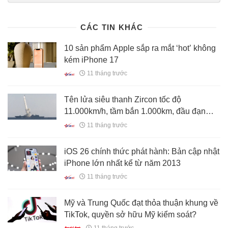
CÁC TIN KHÁC
10 sản phẩm Apple sắp ra mắt ‘hot’ không
kém iPhone 17
11 tháng trước
Tên lửa siêu thanh Zircon tốc độ
11.000km/h, tầm bắn 1.000km, đầu đạn
400kg, ‘bất khả chiến bại’
11 tháng trước
iOS 26 chính thức phát hành: Bản cập nhật
iPhone lớn nhất kể từ năm 2013
11 tháng trước
Mỹ và Trung Quốc đạt thỏa thuận khung về
TikTok, quyền sở hữu Mỹ kiểm soát?