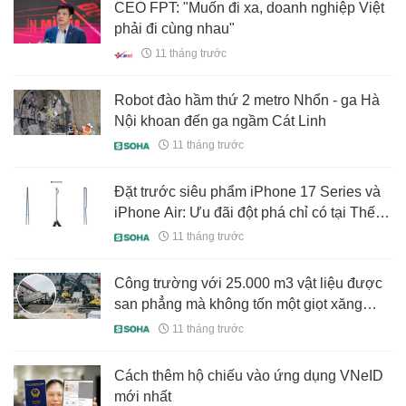
CEO FPT: "Muốn đi xa, doanh nghiệp Việt
phải đi cùng nhau"
11 tháng trước
Robot đào hầm thứ 2 metro Nhổn - ga Hà
Nội khoan đến ga ngầm Cát Linh
11 tháng trước
Đặt trước siêu phẩm iPhone 17 Series và
iPhone Air: Ưu đãi đột phá chỉ có tại Thế
Giới Di Động
11 tháng trước
Công trường với 25.000 m3 vật liệu được
san phẳng mà không tốn một giọt xăng
dầu: Thế giới chưa có tiền lệ
11 tháng trước
Cách thêm hộ chiếu vào ứng dụng VNeID
mới nhất