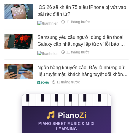
iOS 26 sẽ khiến 75 triệu iPhone bị vứt vào
bãi rác điện tử?
11 tháng trước
Samsung yêu cầu người dùng điện thoại
Galaxy cập nhật ngay lập tức vì lỗi bảo mật
nghiêm trọng
11 tháng trước
Ngân hàng khuyến cáo: Đây là những dữ
liệu tuyệt mật, khách hàng tuyệt đối không
chia sẻ cho bất kỳ ai
11 tháng trước
Piano
Zi
PIANO SHEET MUSIC & MIDI
LEARNING