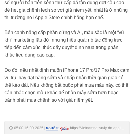
số người bán trên kênh thứ cấp đã tận dụng đợt cầu cao
để hét giá chênh lệch so với giá niêm yết, nhất là ở những
thị trường nơi Apple Store chính hãng hạn chế.
Bên cạnh nâng cấp phần cứng và AI, màu sắc là một “vũ
khí” marketing lâu đời nhưng hiệu quả: nó tác động trực
tiếp đến cảm xúc, thúc đẩy quyết định mua trong phân
khúc tiêu dùng cao cấp.
Do đó, nếu nhất định muốn iPhone 17 Pro/17 Pro Max cam
vũ trụ, hãy đặt hàng sớm và chấp nhận thời gian giao có
thể kéo dài. Nếu không bắt buộc phải mua màu này, có thể
cân nhắc chọn màu khác để nhận máy sớm hơn hoặc
tránh phải mua chênh so với giá niêm yết.
05:00 16-09-2025
|
:
https://vietnamnet.vn/ly-do-apple-
NGUỒN
lam-iphone-17-pro-va-17-pro-max-mau-cam-vu-tru-2442675.html