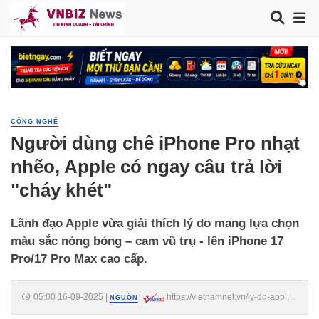
CÔNG NGHỆ
Người dùng chê iPhone Pro nhạt
nhẽo, Apple có ngay câu trả lời
"cháy khét"
Lãnh đạo Apple vừa giải thích lý do mang lựa chọn
màu sắc nóng bỏng – cam vũ trụ - lên iPhone 17
Pro/17 Pro Max cao cấp.
05:00 16-09-2025
|
:
https://vietnamnet.vn/ly-do-apple-
NGUỒN
lam-iphone-17-pro-va-17-pro-max-mau-cam-vu-tru-2442675.html