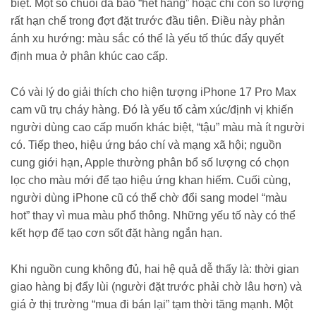
biệt. Một số chuỗi đã báo “hết hàng” hoặc chỉ còn số lượng
rất hạn chế trong đợt đặt trước đầu tiên. Điều này phản
ánh xu hướng: màu sắc có thể là yếu tố thúc đẩy quyết
định mua ở phân khúc cao cấp.
Có vài lý do giải thích cho hiện tượng iPhone 17 Pro Max
cam vũ trụ cháy hàng. Đó là yếu tố cảm xúc/định vị khiến
người dùng cao cấp muốn khác biệt, “tậu” màu mà ít người
có. Tiếp theo, hiệu ứng báo chí và mạng xã hội; nguồn
cung giới hạn, Apple thường phân bổ số lượng có chọn
lọc cho màu mới để tạo hiệu ứng khan hiếm. Cuối cùng,
người dùng iPhone cũ có thể chờ đổi sang model “màu
hot” thay vì mua màu phổ thông. Những yếu tố này có thể
kết hợp để tạo cơn sốt đặt hàng ngắn hạn.
Khi nguồn cung không đủ, hai hệ quả dễ thấy là: thời gian
giao hàng bị đẩy lùi (người đặt trước phải chờ lâu hơn) và
giá ở thị trường “mua đi bán lại” tạm thời tăng mạnh. Một