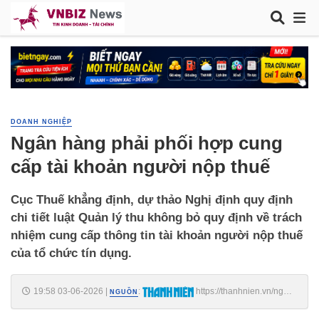
DOANH NGHIỆP
Ngân hàng phải phối hợp cung
cấp tài khoản người nộp thuế
Cục Thuế khẳng định, dự thảo Nghị định quy định
chi tiết luật Quản lý thu không bỏ quy định về trách
nhiệm cung cấp thông tin tài khoản người nộp thuế
của tổ chức tín dụng.
19:58 03-06-2026
|
:
https://thanhnien.vn/ngan-
NGUỒN
hang-phai-phoi-hop-cung-cap-tai-khoan-nguoi-nop-thue-
185260603181344784.htm