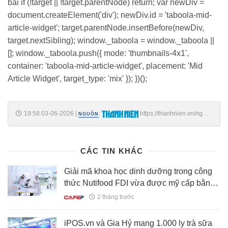
bài if (!target || !target.parentNode) return; var newDiv =
document.createElement('div'); newDiv.id = 'taboola-mid-
article-widget'; target.parentNode.insertBefore(newDiv,
target.nextSibling); window._taboola = window._taboola ||
[]; window._taboola.push({ mode: 'thumbnails-4x1',
container: 'taboola-mid-article-widget', placement: 'Mid
Article Widget', target_type: 'mix' }); })();
19:58 03-06-2026
|
:
https://thanhnien.vn/ngan-
NGUỒN
hang-phai-phoi-hop-cung-cap-tai-khoan-nguoi-nop-thue-
185260603181344784.htm
CÁC TIN KHÁC
Giải mã khoa học dinh dưỡng trong công
thức Nutifood FDI vừa được mỹ cấp bằng
sáng chế
2 tháng trước
iPOS.vn và Gia Hỷ mang 1.000 ly trà sữa