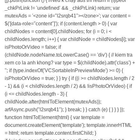
[]).push(function () { //Nếu k chạy ads thì return if (typeof
_chkPrLink != 'undefined' && _chkPrLink) return; var
mutexAds = '<zone id="l2srqb41"></zone>'; var content =
$('[data-role="content"]'); if (content.length > 0) { var
childNodes = content[0].childNodes; for (i = 0; i <
childNodes.length; i++) { var childNode = childNodes[i]; var
isPhotoOrVideo = false; if
(childNode.nodeName.toLowerCase() == 'div') { // kiem tra
xem co la anh khong? var type = $(childNode).attr('class') +
''; if (type.indexOf('VCSortableInPreviewMode') >= 0) {
isPhotoOrVideo = true; } } try { if ((i >= childNodes.length / 2
- 1) && (i < childNodes.length / 2) && !isPhotoOrVideo) { if
(i <= childNodes.length - 3) {
childNode.after(htmlToElement(mutexAds));
arfAsync.push("l2srqb41"); } break; } } catch (e) { } } } });
function htmlToElement(html) { var template =
document.createElement('template'); template.innerHTML
= html; return template.content.firstChild; }