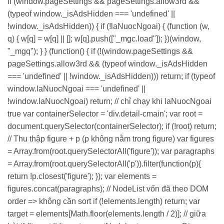
if (window.pageSettings && pageSettings.allow3rd &&
(typeof window._isAdsHidden === 'undefined' ||
!window._isAdsHidden)) { if (!laNuocNgoai) { (function (w,
q) { w[q] = w[q] || []; w[q].push(["_mgc.load"]); })(window,
"_mgq"); } } (function() { if (!(window.pageSettings &&
pageSettings.allow3rd && (typeof window._isAdsHidden
=== 'undefined' || !window._isAdsHidden))) return; if (typeof
window.laNuocNgoai === 'undefined' ||
!window.laNuocNgoai) return; // chỉ chạy khi laNuocNgoai
true var containerSelector = 'div.detail-cmain'; var root =
document.querySelector(containerSelector); if (!root) return;
// Thu thập figure + p (p không nằm trong figure) var figures
= Array.from(root.querySelectorAll('figure')); var paragraphs
= Array.from(root.querySelectorAll('p')).filter(function(p){
return !p.closest('figure'); }); var elements =
figures.concat(paragraphs); // NodeList vốn đã theo DOM
order => không cần sort if (!elements.length) return; var
target = elements[Math.floor(elements.length / 2)]; // giữa