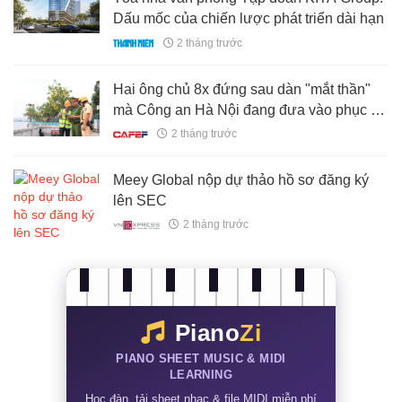
Dấu mốc của chiến lược phát triển dài hạn
2 tháng trước
Hai ông chủ 8x đứng sau dàn "mắt thần"
mà Công an Hà Nội đang đưa vào phục vụ
tuần tra
2 tháng trước
Meey Global nộp dự thảo hồ sơ đăng ký
lên SEC
2 tháng trước
Piano
Zi
PIANO SHEET MUSIC & MIDI
LEARNING
Học đàn, tải sheet nhạc & file MIDI miễn phí