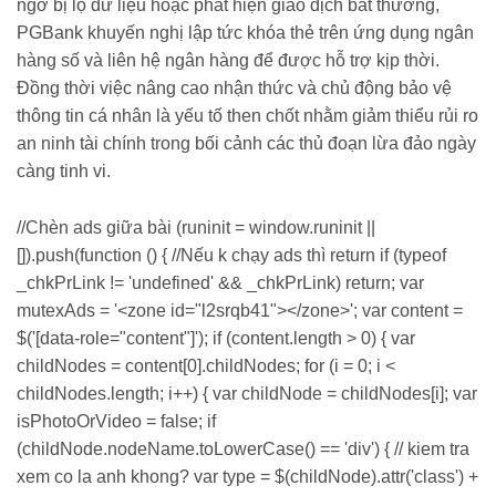
ngờ bị lộ dữ liệu hoặc phát hiện giao dịch bất thường,
PGBank khuyến nghị lập tức khóa thẻ trên ứng dụng ngân
hàng số và liên hệ ngân hàng để được hỗ trợ kịp thời.
Đồng thời việc nâng cao nhận thức và chủ động bảo vệ
thông tin cá nhân là yếu tố then chốt nhằm giảm thiểu rủi ro
an ninh tài chính trong bối cảnh các thủ đoạn lừa đảo ngày
càng tinh vi.
//Chèn ads giữa bài (runinit = window.runinit ||
[]).push(function () { //Nếu k chạy ads thì return if (typeof
_chkPrLink != 'undefined' && _chkPrLink) return; var
mutexAds = '<zone id="l2srqb41"></zone>'; var content =
$('[data-role="content"]'); if (content.length > 0) { var
childNodes = content[0].childNodes; for (i = 0; i <
childNodes.length; i++) { var childNode = childNodes[i]; var
isPhotoOrVideo = false; if
(childNode.nodeName.toLowerCase() == 'div') { // kiem tra
xem co la anh khong? var type = $(childNode).attr('class') +