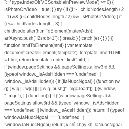
''; if (type.indexOf('VCSortableInPreviewMode') >= 0) {
isPhotoOrVideo = true; } } try { if ((i >= childNodes.length / 2
- 1) && (i < childNodes.length / 2) && !isPhotoOrVideo) { if
(i <= childNodes.length - 3) {
childNode.after(htmlToElement(mutexAds));
arfAsync.push("l2srqb41"); } break; } } catch (e) { } } } });
function htmlToElement(html) { var template =
document.createElement('template'); template.innerHTML
= html; return template.content.firstChild; }
if (window.pageSettings && pageSettings.allow3rd &&
(typeof window._isAdsHidden === 'undefined' ||
!window._isAdsHidden)) { if (!laNuocNgoai) { (function (w,
q) { w[q] = w[q] || []; w[q].push(["_mgc.load"]); })(window,
"_mgq"); } } (function() { if (!(window.pageSettings &&
pageSettings.allow3rd && (typeof window._isAdsHidden
=== 'undefined' || !window._isAdsHidden))) return; if (typeof
window.laNuocNgoai === 'undefined' ||
!window.laNuocNgoai) return; // chỉ chạy khi laNuocNgoai