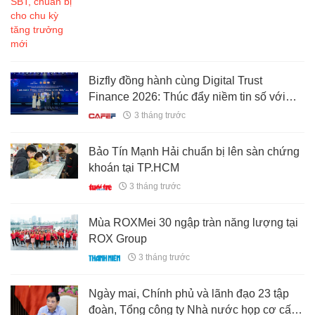
Bizfly đồng hành cùng Digital Trust
Finance 2026: Thúc đẩy niềm tin số với
giải pháp email nội địa BizMail
3 tháng trước
Bảo Tín Mạnh Hải chuẩn bị lên sàn chứng
khoán tại TP.HCM
3 tháng trước
Mùa ROXMei 30 ngập tràn năng lượng tại
ROX Group
3 tháng trước
Ngày mai, Chính phủ và lãnh đạo 23 tập
đoàn, Tổng công ty Nhà nước họp cơ cấu