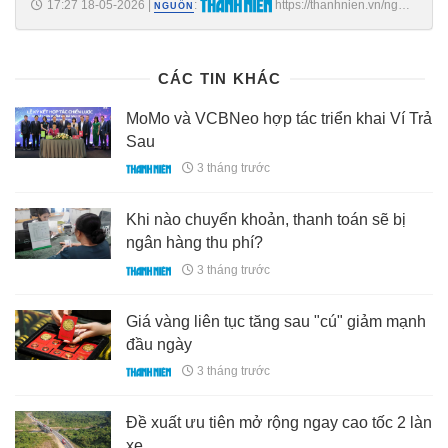
17:27 18-05-2026
|
:
https://thanhnien.vn/ngan-
NGUỒN
hang-canh-bao-rui-ro-loi-dung-tai-khoan-va-du-lieu-sinh-trac-hoc-
185260518155007891.htm
CÁC TIN KHÁC
MoMo và VCBNeo hợp tác triển khai Ví Trả
Sau
3 tháng trước
Khi nào chuyển khoản, thanh toán sẽ bị
ngân hàng thu phí?
3 tháng trước
Giá vàng liên tục tăng sau "cú" giảm mạnh
đầu ngày
3 tháng trước
Đề xuất ưu tiên mở rộng ngay cao tốc 2 làn
xe