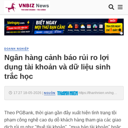
DOANH NGHIỆP
Ngân hàng cảnh báo rủi ro lợi
dụng tài khoản và dữ liệu sinh
trắc học
17:27 18-05-2026
|
:
https://thanhnien.vn/ngan-
NGUỒN
hang-canh-bao-rui-ro-loi-dung-tai-khoan-va-du-lieu-sinh-trac-hoc-
185260518155007891.htm
Theo PGBank, thời gian gần đây xuất hiện tình trạng tội
phạm công nghệ cao dụ dỗ khách hàng tham gia các giao
dịch rủi ro như "thuê tài khoản", "mua bán tài khoản" hoặc