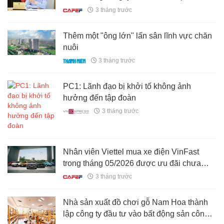
lại vốn nhà nước: BSR, Petrolimex, GAS...
3 tháng trước
có lối thoát?
Thêm một "ông lớn" lấn sân lĩnh vực chăn
nuôi
3 tháng trước
PC1: Lãnh đạo bị khởi tố không ảnh
hưởng đến tập đoàn
3 tháng trước
Nhân viên Viettel mua xe điện VinFast
trong tháng 05/2026 được ưu đãi chưa
từng có, nhận thêm quà "khủng"
3 tháng trước
Nhà sản xuất đồ chơi gỗ Nam Hoa thành
lập công ty đầu tư vào bất động sản công