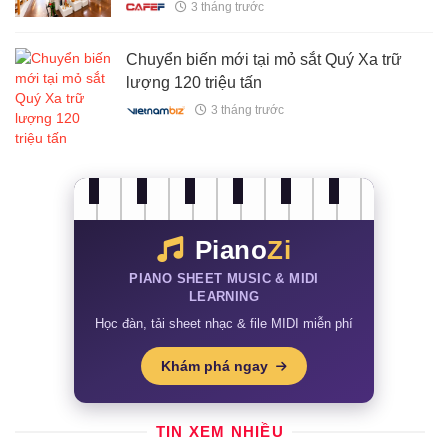
nghiệp và nhà xưởng cho thuê
3 tháng trước
Chuyển biến mới tại mỏ sắt Quý Xa trữ
lượng 120 triệu tấn
3 tháng trước
Piano
Zi
PIANO SHEET MUSIC & MIDI
LEARNING
Học đàn, tải sheet nhạc & file MIDI miễn phí
Khám phá ngay
TIN XEM NHIỀU