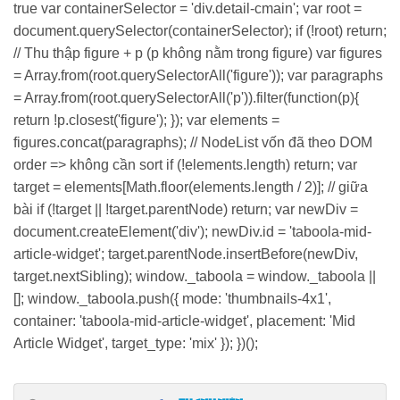
true var containerSelector = 'div.detail-cmain'; var root =
document.querySelector(containerSelector); if (!root) return;
// Thu thập figure + p (p không nằm trong figure) var figures
= Array.from(root.querySelectorAll('figure')); var paragraphs
= Array.from(root.querySelectorAll('p')).filter(function(p){
return !p.closest('figure'); }); var elements =
figures.concat(paragraphs); // NodeList vốn đã theo DOM
order => không cần sort if (!elements.length) return; var
target = elements[Math.floor(elements.length / 2)]; // giữa
bài if (!target || !target.parentNode) return; var newDiv =
document.createElement('div'); newDiv.id = 'taboola-mid-
article-widget'; target.parentNode.insertBefore(newDiv,
target.nextSibling); window._taboola = window._taboola ||
[]; window._taboola.push({ mode: 'thumbnails-4x1',
container: 'taboola-mid-article-widget', placement: 'Mid
Article Widget', target_type: 'mix' }); })();