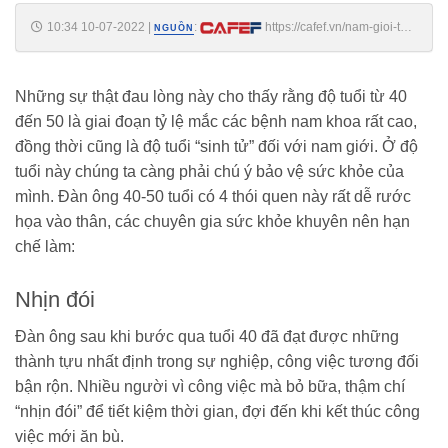
10:34 10-07-2022
|
:
https://cafef.vn/nam-gioi-tu-
NGUỒN
45-50-tuoi-la-giai-doan-rui-ro-nhat-cuoc-doi-ghi-nho-2-them-1-bot-de-
khoe-manh-song-lau-20220710093645462.chn
Những sự thật đau lòng này cho thấy rằng độ tuổi từ 40
đến 50 là giai đoạn tỷ lệ mắc các bệnh nam khoa rất cao,
đồng thời cũng là độ tuổi “sinh tử” đối với nam giới. Ở độ
tuổi này chúng ta càng phải chú ý bảo vệ sức khỏe của
mình. Đàn ông 40-50 tuổi có 4 thói quen này rất dễ rước
họa vào thân, các chuyên gia sức khỏe khuyên nên hạn
chế làm:
Nhịn đói
Đàn ông sau khi bước qua tuổi 40 đã đạt được những
thành tựu nhất định trong sự nghiệp, công việc tương đối
bận rộn. Nhiều người vì công việc mà bỏ bữa, thậm chí
“nhịn đói” để tiết kiệm thời gian, đợi đến khi kết thúc công
việc mới ăn bù.