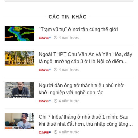
khoe-manh-song-lau-20220710093645462.chn
CÁC TIN KHÁC
"Trạm vũ trụ" ở nơi tận cùng thế giới
4 năm trước
Ngoài THPT Chu Văn An và Yên Hòa, đây
là ngôi trường cấp 3 ở Hà Nội có điểm
chuẩn cao ngất ngưởng năm nay: Xem
4 năm trước
profile mới thấy "xứng tầm"
Người đàn ông trở thành triệu phú nhờ
khởi nghiệp với nghề dọn rác
4 năm trước
Chi 7 triệu/ tháng ở nhà thuê 1 mình: Sau
khi thuê nhà đắt hơn, thu nhập cũng tăng
lên theo
4 năm trước