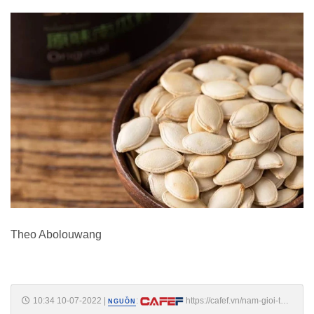
Theo Abolouwang
10:34 10-07-2022
|
:
https://cafef.vn/nam-gioi-tu-
NGUỒN
45-50-tuoi-la-giai-doan-rui-ro-nhat-cuoc-doi-ghi-nho-2-them-1-bot-de-