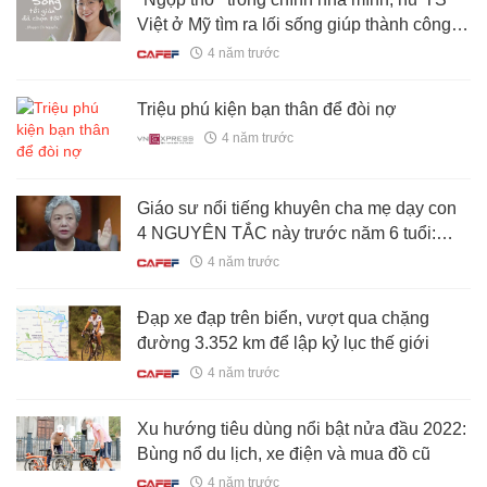
Việt ở Mỹ tìm ra lối sống giúp thành công
vượt bậc
4 năm trước
Triệu phú kiện bạn thân để đòi nợ
4 năm trước
Giáo sư nổi tiếng khuyên cha mẹ dạy con
4 NGUYÊN TẮC này trước năm 6 tuổi:
Đảm bảo cuộc đời "sóng yên biển lặng"
4 năm trước
Đạp xe đạp trên biển, vượt qua chặng
đường 3.352 km để lập kỷ lục thế giới
4 năm trước
Xu hướng tiêu dùng nổi bật nửa đầu 2022:
Bùng nổ du lịch, xe điện và mua đồ cũ
4 năm trước