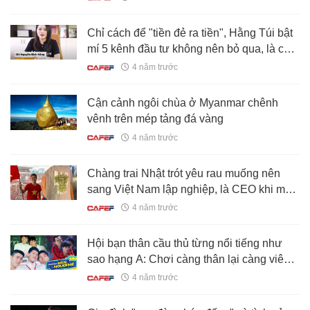
Chỉ cách để "tiền đẻ ra tiền", Hằng Túi bật
mí 5 kênh đầu tư không nên bỏ qua, là chìa
khóa tích lũy cho tương lai
4 năm trước
Cận cảnh ngôi chùa ở Myanmar chênh
vênh trên mép tảng đá vàng
4 năm trước
Chàng trai Nhật trót yêu rau muống nên
sang Việt Nam lập nghiệp, là CEO khi mới
ngoài 20
4 năm trước
Hội bạn thân cầu thủ từng nổi tiếng như
sao hạng A: Chơi càng thân lại càng viên
mãn!
4 năm trước