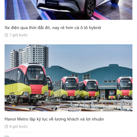
Xe điện qua thời đắt đỏ, nay rẻ hơn cả ô tô hybrid
7 giờ trước
Hanoi Metro lập kỷ lục về lượng khách và lợi nhuận
8 giờ trước