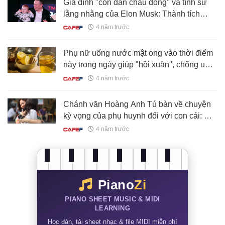
Gia đình "con đàn cháu đống" và tình sử
lằng nhằng của Elon Musk: Thành tích
"chống suy giảm dân số" vô tiền khoáng
4 năm trước
hậu
Phụ nữ uống nước mật ong vào thời điểm
này trong ngày giúp "hồi xuân", chống ung
thư, thải độc nội tạng
4 năm trước
Chánh văn Hoàng Anh Tú bàn về chuyện
kỳ vọng của phụ huynh đối với con cái: Bố
mẹ bình thường sao mong con phi
4 năm trước
thường?
Piano
Zi
PIANO SHEET MUSIC & MIDI
LEARNING
Học đàn, tải sheet nhạc & file MIDI miễn phí