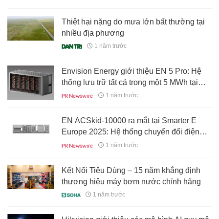
Thiệt hại nặng do mưa lớn bất thường tại
nhiều địa phương
1 năm trước
Envision Energy giới thiệu EN 5 Pro: Hệ
thống lưu trữ tất cả trong một 5 MWh tại
Smarter E Europe 2025
1 năm trước
EN ACSkid-10000 ra mắt tại Smarter E
Europe 2025: Hệ thống chuyển đổi điện
năng tạo lưới thế hệ mới của Envision
1 năm trước
Kết Nối Tiêu Dùng – 15 năm khẳng định
thương hiệu máy bơm nước chính hãng
1 năm trước