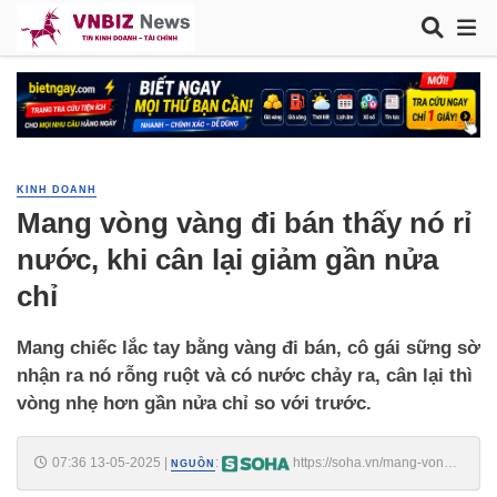
KINH DOANH
Mang vòng vàng đi bán thấy nó rỉ
nước, khi cân lại giảm gần nửa
chỉ
Mang chiếc lắc tay bằng vàng đi bán, cô gái sững sờ
nhận ra nó rỗng ruột và có nước chảy ra, cân lại thì
vòng nhẹ hơn gần nửa chỉ so với trước.
07:36 13-05-2025
|
:
https://soha.vn/mang-vong-
NGUỒN
vang-di-ban-thay-no-ri-nuoc-khi-can-lai-giam-gan-nua-chi-