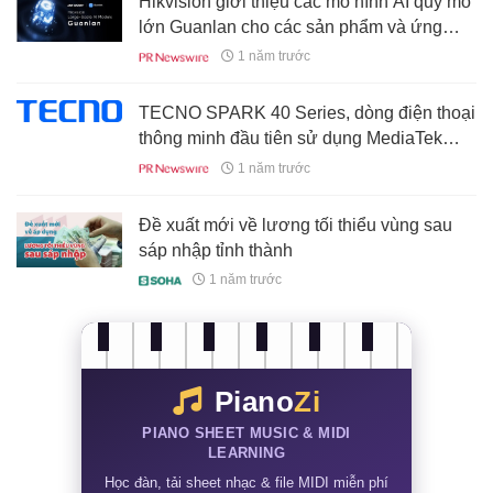
Hikvision giới thiệu các mô hình AI quy mô
lớn Guanlan cho các sản phẩm và ứng
dụng AIoT thế hệ mới
1 năm trước
TECNO SPARK 40 Series, dòng điện thoại
thông minh đầu tiên sử dụng MediaTek
Helio G200 sẵn sàng ra mắt toàn cầu
1 năm trước
Đề xuất mới về lương tối thiểu vùng sau
sáp nhập tỉnh thành
1 năm trước
Piano
Zi
PIANO SHEET MUSIC & MIDI
LEARNING
Học đàn, tải sheet nhạc & file MIDI miễn phí