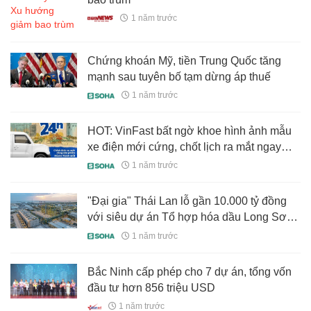
1 năm trước
Chứng khoán Mỹ, tiền Trung Quốc tăng
mạnh sau tuyên bố tạm dừng áp thuế
1 năm trước
HOT: VinFast bất ngờ khoe hình ảnh mẫu
xe điện mới cứng, chốt lịch ra mắt ngay
ngày mai
1 năm trước
"Đại gia" Thái Lan lỗ gần 10.000 tỷ đồng
với siêu dự án Tổ hợp hóa dầu Long Sơn
5 tỷ USD tại Việt Nam
1 năm trước
Bắc Ninh cấp phép cho 7 dự án, tổng vốn
đầu tư hơn 856 triệu USD
1 năm trước