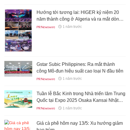
Hướng tới tương lai: HIGER kỷ niệm 20
năm thành công ở Algeria và ra mắt dòng
xe V Series mới
1 năm trước
Gstar Subic Philippines: Ra mắt thành
công Mô-đun hiệu suất cao loại N đầu tiên
1 năm trước
Tuần lễ Bắc Kinh trong Nhà triển lãm Trung
Quốc tại Expo 2025 Osaka Kansai Nhật
Bản chính thức diễn ra
1 năm trước
Giá cà phê hôm nay 13/5: Xu hướng giảm
bao trùm