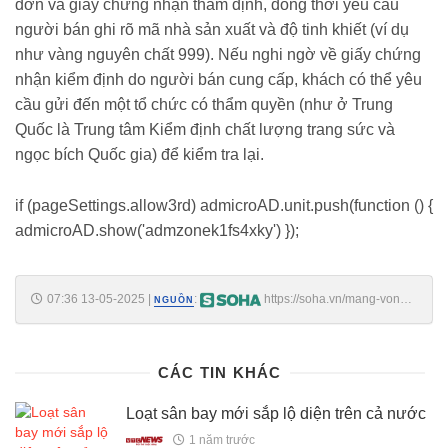
đơn và giấy chứng nhận thẩm định, đồng thời yêu cầu
người bán ghi rõ mã nhà sản xuất và độ tinh khiết (ví dụ
như vàng nguyên chất 999). Nếu nghi ngờ về giấy chứng
nhận kiểm định do người bán cung cấp, khách có thể yêu
cầu gửi đến một tổ chức có thẩm quyền (như ở Trung
Quốc là Trung tâm Kiểm định chất lượng trang sức và
ngọc bích Quốc gia) để kiểm tra lại.
if (pageSettings.allow3rd) admicroAD.unit.push(function () {
admicroAD.show('admzonek1fs4xky') });
07:36 13-05-2025
|
:
https://soha.vn/mang-vong-
NGUỒN
vang-di-ban-thay-no-ri-nuoc-khi-can-lai-giam-gan-nua-chi-
198250512202136976.htm
CÁC TIN KHÁC
Loạt sân bay mới sắp lộ diện trên cả nước
1 năm trước