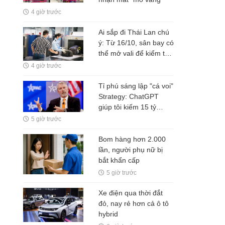
4 giờ trước
Ai sắp đi Thái Lan chú
ý: Từ 16/10, sân bay có
thể mở vali để kiểm tra
ngay cả khi hành khách
4 giờ trước
không có mặt
Tỉ phú sáng lập "cá voi"
Strategy: ChatGPT
giúp tôi kiếm 15 tỷ
USD, đừng làm việc
5 giờ trước
nhiều hơn robot
Bom hàng hơn 2.000
lần, người phụ nữ bị
bắt khẩn cấp
5 giờ trước
Xe điện qua thời đắt
đỏ, nay rẻ hơn cả ô tô
hybrid