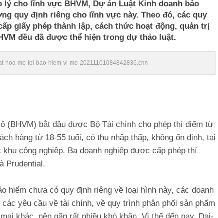
p lý cho lĩnh vực BHVM, Dự án Luật Kinh doanh bảo
g quy định riêng cho lĩnh vực này. Theo đó, các quy
ấp giấy phép thành lập, cách thức hoạt động, quản trị
HVM đều đã được thể hiện trong dự thảo luật.
/luat-hoa-mo-loi-bao-hiem-vi-mo-20211101084842836.chn
mô (BHVM) bắt đầu được Bộ Tài chính cho phép thí điểm từ
 hàng từ 18-55 tuổi, có thu nhập thấp, không ổn định, tại
c khu công nghiệp. Ba doanh nghiệp được cấp phép thí
à Prudential.
ảo hiểm chưa có quy định riêng về loại hình này, các doanh
 các yêu cầu về tài chính, về quy trình phân phối sản phẩm
i khác, nên gặp rất nhiều khó khăn. Vì thế đến nay, Dai-