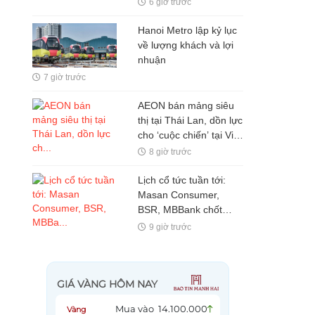
6 giờ trước
Hanoi Metro lập kỷ lục
về lượng khách và lợi
nhuận
7 giờ trước
AEON bán mảng siêu
thị tại Thái Lan, dồn lực
cho ‘cuộc chiến’ tại Việt
Nam
8 giờ trước
Lịch cổ tức tuần tới:
Masan Consumer,
BSR, MBBank chốt
quyền, tỷ lệ cao nhất
9 giờ trước
100%