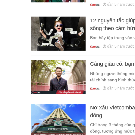
gần 5 năm trước
12 nguyên tắc giúp
sống theo cảm hứn
Bạn hãy tập trung vào v
gần 5 năm trước
Càng giàu có, bạn
Những người thông min
tài chính sang hình thứ
gần 5 năm trước
Nợ xấu Vietcombank
đồng
Chỉ trong 3 tháng của 
đồng, tương ứng mức t