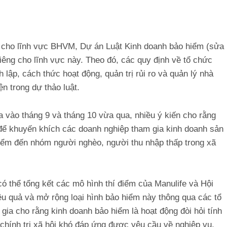
lý cho lĩnh vực BHVM, Dự án Luật Kinh doanh bảo hiểm (sửa
êng cho lĩnh vực này. Theo đó, các quy định về tổ chức
lập, cách thức hoạt động, quản trị rủi ro và quản lý nhà
 trong dự thảo luật.
a vào tháng 9 và tháng 10 vừa qua, nhiều ý kiến cho rằng
ể khuyến khích các doanh nghiệp tham gia kinh doanh sản
 hiểm đến nhóm người nghèo, người thu nhập thấp trong xã
ó thể tổng kết các mô hình thí điểm của Manulife và Hội
ệu quả và mở rộng loại hình bảo hiểm này thông qua các tổ
 gia cho rằng kinh doanh bảo hiểm là hoạt động đòi hỏi tính
 chính trị xã hội khó đáp ứng được yêu cầu về nghiệp vụ,