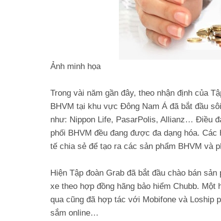
Ảnh minh họa
Trong vài năm gần đây, theo nhận định của Tậ
BHVM tại khu vực Đông Nam Á đã bắt đầu sôi 
như: Nippon Life, PasarPolis, Allianz… Điều 
phối BHVM đều đang được đa dạng hóa. Các h
tế chia sẻ để tạo ra các sản phẩm BHVM và ph
Hiện Tập đoàn Grab đã bắt đầu chào bán sản 
xe theo hợp đồng hãng bảo hiểm Chubb. Một hã
qua cũng đã hợp tác với Mobifone và Loship
sắm online…