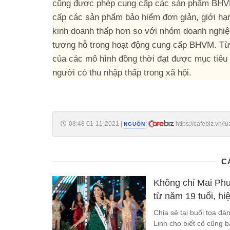
cũng được phép cung cấp các sản phẩm BHVM 
cấp các sản phẩm bảo hiểm đơn giản, giới hạn 
kinh doanh thấp hơn so với nhóm doanh nghi
tương hỗ trong hoạt động cung cấp BHVM. Từ đó
của các mô hình đồng thời đạt được mục tiê
người có thu nhập thấp trong xã hội.
08:48 01-11-2021
|
:
https://cafebiz.vn
NGUỒN
C
Không chỉ Mai Phư
từ năm 19 tuổi, hi
Chia sẻ tại buổi tọa đ
Linh cho biết cô cũng b