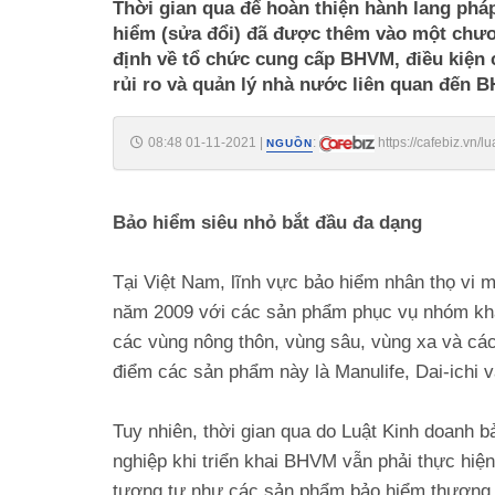
Thời gian qua để hoàn thiện hành lang phá
hiểm (sửa đổi) đã được thêm vào một chươn
định về tổ chức cung cấp BHVM, điều kiện c
rủi ro và quản lý nhà nước liên quan đến B
08:48 01-11-2021
|
:
https://cafebiz.vn
NGUỒN
Bảo hiểm siêu nhỏ bắt đầu đa dạng
Tại Việt Nam, lĩnh vực bảo hiểm nhân thọ vi 
năm 2009 với các sản phẩm phục vụ nhóm khách
các vùng nông thôn, vùng sâu, vùng xa và cá
điểm các sản phẩm này là Manulife, Dai-ichi v
Tuy nhiên, thời gian qua do Luật Kinh doanh b
nghiệp khi triển khai BHVM vẫn phải thực hiện
tương tự như các sản phẩm bảo hiểm thương mạ