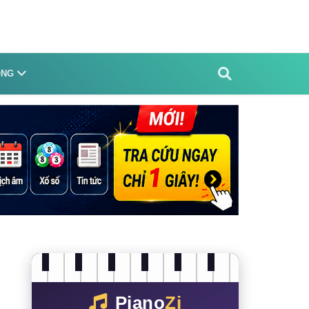
ỐNG
Piano
Zi