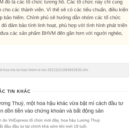
đó là các tổ chức tương hỗ. Các tổ chức này chỉ cung
cho các thành viên. Vì thế sẽ có các tiêu chuẩn, điều kiện
ệp bảo hiểm. Chính phủ sẽ hướng dẫn nhóm các tổ chức
 đảm bảo tính linh hoạt, phù hợp với tình hình phát triển
u đưa các sản phẩm BHVM đến gần hơn với người nghèo,
/luat-hoa-mo-loi-bao-hiem-vi-mo-20211101084842836.chn
ÁC TIN KHÁC
ơng Thuý, một hoa hậu khác vừa bật mí cách đầu tư
ện dồn tiền vào chứng khoán và bất động sản
àm do VnExpress tổ chức mới đây, hoa hậu Lương Thuỳ
ắt đầu đầu tư tài chính khá sớm khi mới 19 tuổi.