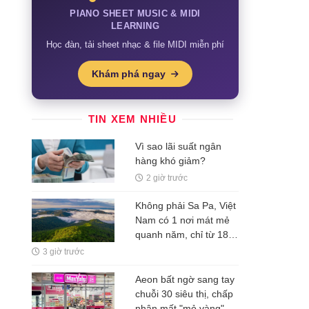
PIANO SHEET MUSIC & MIDI
LEARNING
Học đàn, tải sheet nhạc & file MIDI miễn phí
Khám phá ngay
TIN XEM NHIỀU
Vì sao lãi suất ngân
hàng khó giảm?
2 giờ trước
Không phải Sa Pa, Việt
Nam có 1 nơi mát mẻ
quanh năm, chỉ từ 18
độ C, được đánh giá là
3 giờ trước
vương quốc của các
loài lan
Aeon bất ngờ sang tay
chuỗi 30 siêu thị, chấp
nhận mất "mỏ vàng"