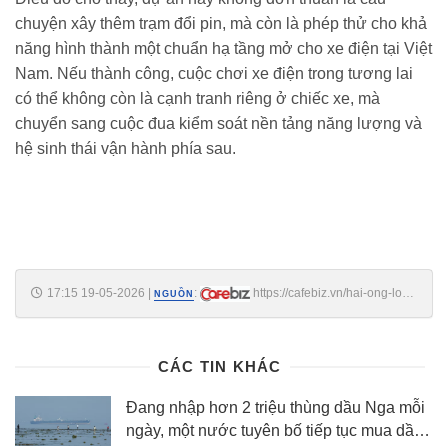
chuyện xây thêm trạm đổi pin, mà còn là phép thử cho khả
năng hình thành một chuẩn hạ tầng mở cho xe điện tại Việt
Nam. Nếu thành công, cuộc chơi xe điện trong tương lai
có thể không còn là cạnh tranh riêng ở chiếc xe, mà
chuyển sang cuộc đua kiểm soát nền tảng năng lượng và
hệ sinh thái vận hành phía sau.
17:15 19-05-2026
|
:
https://cafebiz.vn/hai-ong-lon-
NGUỒN
lg-honda-se-lap-1000-tram-doi-pin-o-ha-noi-tiep-tuc-pha-the-doc-
quyen-ha-tang-xe-dien-176260519171611269.chn
CÁC TIN KHÁC
Đang nhập hơn 2 triệu thùng dầu Nga mỗi
ngày, một nước tuyên bố tiếp tục mua dầu