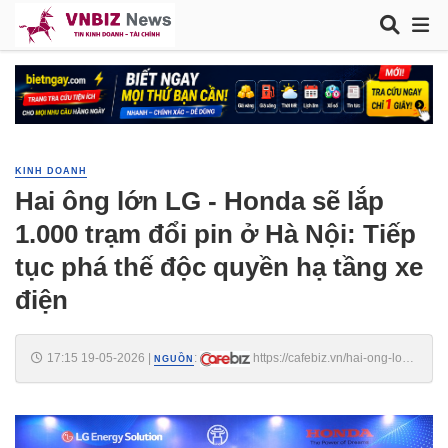
KINH DOANH
Hai ông lớn LG - Honda sẽ lắp
1.000 trạm đổi pin ở Hà Nội: Tiếp
tục phá thế độc quyền hạ tầng xe
điện
17:15 19-05-2026
|
:
https://cafebiz.vn/hai-ong-lon-
NGUỒN
lg-honda-se-lap-1000-tram-doi-pin-o-ha-noi-tiep-tuc-pha-the-doc-
quyen-ha-tang-xe-dien-176260519171611269.chn