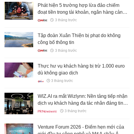
Phát hiện 5 trường hợp lừa đảo chiếm
đoạt tiền trong tài khoản, ngân hàng cảnh
báo
3 tháng trước
Tập đoàn Xuân Thiện bị phạt do không
công bố thông tin
3 tháng trước
Thực hư vụ khách hàng bị trừ 1.000 euro
dù không giao dịch
3 tháng trước
WIZ.AI ra mắt Wizlynn: Nền tảng tiếp nhận
dịch vụ khách hàng đa tác nhân đáng tin
cậy dành cho doanh nghiệp
3 tháng trước
Venture Forum 2026 - Điểm hẹn mới của
giới đầu tư công nghệ và M&A châu Á