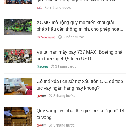
3 tháng trước
XCMG mở rộng quy mô triển khai giải
pháp hậu cần thông minh, cho phép hoạt
động hiệu quả hơn, phát thải thấp hơn tại
3 tháng trước
các trung tâm hàng không toàn cầu
Vụ tai nạn máy bay 737 MAX: Boeing phải
bồi thường 49,5 triệu USD
3 tháng trước
Có thể xóa lịch sử nợ xấu trên CIC để tiếp
tục vay ngân hàng hay không?
3 tháng trước
Quỹ vàng lớn nhất thế giới trở lại "gom" 14
tạ vàng
3 tháng trước