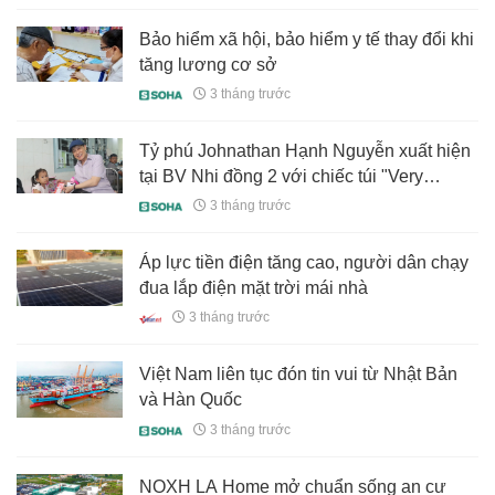
Bảo hiểm xã hội, bảo hiểm y tế thay đổi khi
tăng lương cơ sở
3 tháng trước
Tỷ phú Johnathan Hạnh Nguyễn xuất hiện
tại BV Nhi đồng 2 với chiếc túi "Very
Special" vào ngày đặc biệt
3 tháng trước
Áp lực tiền điện tăng cao, người dân chạy
đua lắp điện mặt trời mái nhà
3 tháng trước
Việt Nam liên tục đón tin vui từ Nhật Bản
và Hàn Quốc
3 tháng trước
NOXH LA Home mở chuẩn sống an cư