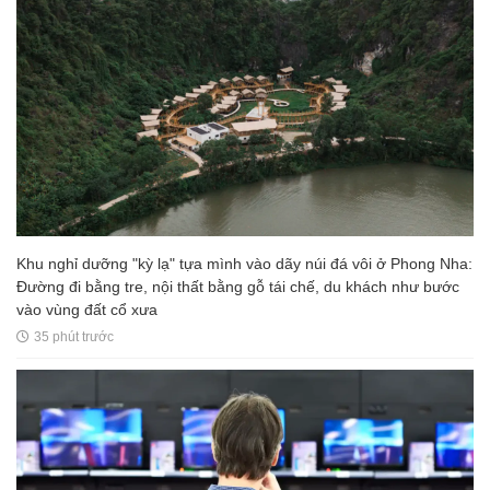
Khu nghỉ dưỡng "kỳ lạ" tựa mình vào dãy núi đá vôi ở Phong Nha:
Đường đi bằng tre, nội thất bằng gỗ tái chế, du khách như bước
vào vùng đất cổ xưa
35 phút trước