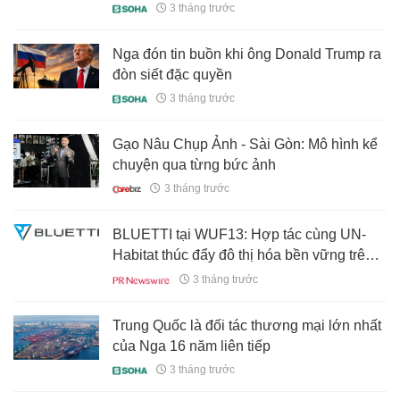
từ Moscow dù Mỹ có miễn trừ trừng phạt
3 tháng trước
hay không
Nga đón tin buồn khi ông Donald Trump ra
đòn siết đặc quyền
3 tháng trước
Gạo Nâu Chụp Ảnh - Sài Gòn: Mô hình kể
chuyện qua từng bức ảnh
3 tháng trước
BLUETTI tại WUF13: Hợp tác cùng UN-
Habitat thúc đẩy đô thị hóa bền vững trên
toàn cầu
3 tháng trước
Trung Quốc là đối tác thương mại lớn nhất
của Nga 16 năm liên tiếp
3 tháng trước