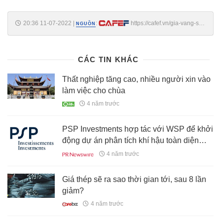
20:36 11-07-2022
|
:
https://cafef.vn/gia-vang-sjc-
NGUỒN
giam-manh-usd-tu-do-tang-vot-20220711163749812.chn
CÁC TIN KHÁC
Thất nghiệp tăng cao, nhiều người xin vào
làm việc cho chùa
4 năm trước
PSP Investments hợp tác với WSP để khởi
động dự án phân tích khí hậu toàn diện
trên 3 triệu ha đất trồng rừng và đất nông
4 năm trước
nghiệp
Giá thép sẽ ra sao thời gian tới, sau 8 lần
giảm?
4 năm trước