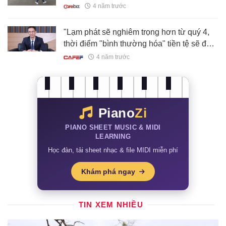
4 năm trước
"Lạm phát sẽ nghiêm trọng hơn từ quý 4,
thời điểm "bình thường hóa" tiền tệ sẽ đến
sớm"
4 năm trước
Piano
Zi
PIANO SHEET MUSIC & MIDI
LEARNING
Học đàn, tải sheet nhạc & file MIDI miễn phí
Khám phá ngay
TIN XEM NHIỀU