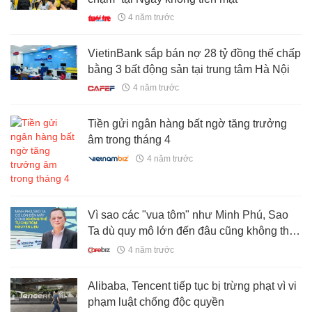
4 năm trước
VietinBank sắp bán nợ 28 tỷ đồng thế chấp
bằng 3 bất động sản tại trung tâm Hà Nội
4 năm trước
Tiền gửi ngân hàng bất ngờ tăng trưởng
âm trong tháng 4
4 năm trước
Vì sao các "vua tôm" như Minh Phú, Sao
Ta dù quy mô lớn đến đâu cũng không thể
tự chủ toàn bộ 100% tôm nguyên liệu?
4 năm trước
Alibaba, Tencent tiếp tục bị trừng phạt vì vi
phạm luật chống độc quyền