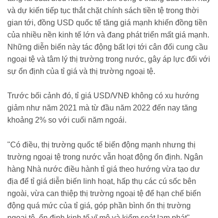
và dự kiến tiếp tục thắt chặt chính sách tiền tệ trong thời
gian tới, đồng USD quốc tế tăng giá mạnh khiến đồng tiền
của nhiều nền kinh tế lớn và đang phát triển mất giá mạnh.
Những diễn biến này tác động bất lợi tới cân đối cung cầu
ngoại tệ và tâm lý thị trường trong nước, gây áp lực đối với
sự ổn định của tỉ giá và thị trường ngoại tệ.
Trước bối cảnh đó, tỉ giá USD/VNĐ không có xu hướng
giảm như năm 2021 mà từ đầu năm 2022 đến nay tăng
khoảng 2% so với cuối năm ngoái.
"Có điều, thị trường quốc tế biến động mạnh nhưng thị
trường ngoại tệ trong nước vẫn hoạt động ổn định. Ngân
hàng Nhà nước điều hành tỉ giá theo hướng vừa tạo dư
địa để tỉ giá diễn biến linh hoạt, hấp thụ các cú sốc bên
ngoài, vừa can thiệp thị trường ngoại tệ để hạn chế biến
động quá mức của tỉ giá, góp phần bình ổn thị trường
ngoại tệ, ổn định kinh tế vĩ mô và kiểm soát lạm phát" –