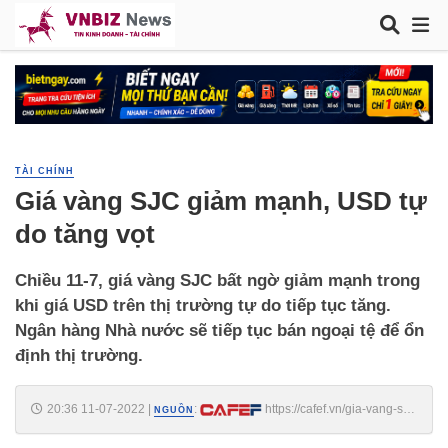
TÀI CHÍNH
Giá vàng SJC giảm mạnh, USD tự
do tăng vọt
Chiều 11-7, giá vàng SJC bất ngờ giảm mạnh trong
khi giá USD trên thị trường tự do tiếp tục tăng.
Ngân hàng Nhà nước sẽ tiếp tục bán ngoại tệ để ổn
định thị trường.
20:36 11-07-2022
|
:
https://cafef.vn/gia-vang-sjc-
NGUỒN
giam-manh-usd-tu-do-tang-vot-20220711163749812.chn