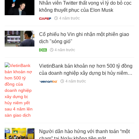
Nhân viên Twitter thất vọng vì lý do bỏ cọc
không thuyết phục của Elon Musk
4 năm trước
Cổ phiếu họ Vin ghi nhận một phiên giao
dịch "sóng gió"
4 năm trước
VietinBank bán khoản nợ hơn 500 tỷ đồng
của doanh nghiệp xây dựng bị hủy niêm
yết sau 4 năm lên sàn giao dịch
4 năm trước
Người dân hào hứng với thanh toán “một
chạm” tại Ngày không tiền mặt