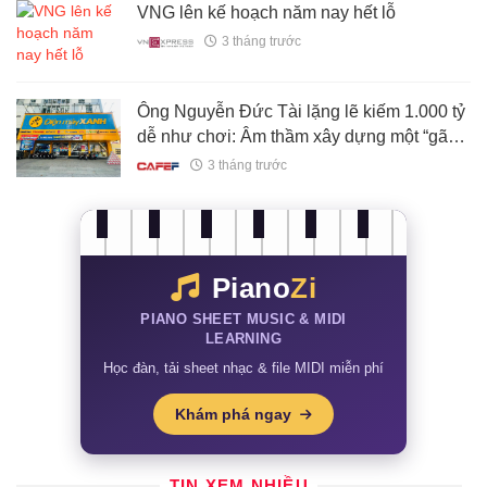
VNG lên kế hoạch năm nay hết lỗ
3 tháng trước
Ông Nguyễn Đức Tài lặng lẽ kiếm 1.000 tỷ
dễ như chơi: Âm thầm xây dựng một “gã
khổng lồ” mới?
3 tháng trước
Piano
Zi
PIANO SHEET MUSIC & MIDI
LEARNING
Học đàn, tải sheet nhạc & file MIDI miễn phí
Khám phá ngay
TIN XEM NHIỀU