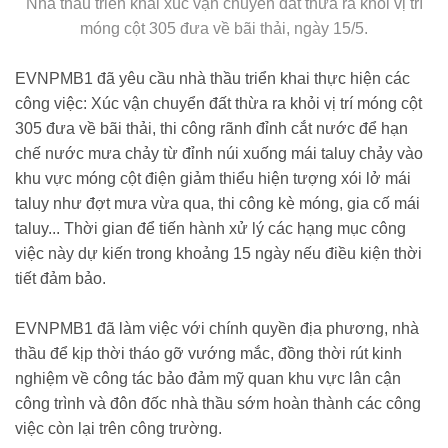
Nhà thầu triển khai xúc vận chuyển đất thừa ra khỏi vị trí
móng cột 305 đưa về bãi thải, ngày 15/5.
EVNPMB1 đã yêu cầu nhà thầu triển khai thực hiện các
công việc: Xúc vận chuyển đất thừa ra khỏi vị trí móng cột
305 đưa về bãi thải, thi công rãnh đỉnh cắt nước để hạn
chế nước mưa chảy từ đỉnh núi xuống mái taluy chảy vào
khu vực móng cột điện giảm thiểu hiện tượng xói lở mái
taluy như đợt mưa vừa qua, thi công kè móng, gia cố mái
taluy... Thời gian để tiến hành xử lý các hạng mục công
việc này dự kiến trong khoảng 15 ngày nếu điều kiện thời
tiết đảm bảo.
EVNPMB1 đã làm việc với chính quyền địa phương, nhà
thầu để kịp thời tháo gỡ vướng mắc, đồng thời rút kinh
nghiệm về công tác bảo đảm mỹ quan khu vực lân cận
công trình và đôn đốc nhà thầu sớm hoàn thành các công
việc còn lại trên công trường.