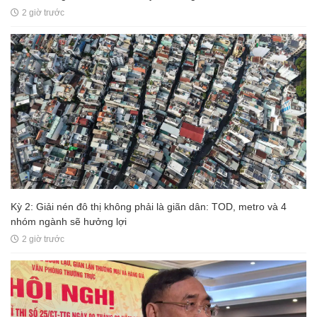
2 giờ trước
Kỳ 2: Giải nén đô thị không phải là giãn dân: TOD, metro và 4
nhóm ngành sẽ hưởng lợi
2 giờ trước