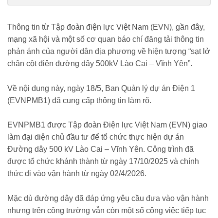
tieng-vu-sat-lo-chan-cot-dien-tai-duong-day-500kv-lao-cai-vinh-yen-
188260519085235703.chn
Thông tin từ Tập đoàn điện lực Việt Nam (EVN), gần đây,
mạng xã hội và một số cơ quan báo chí đăng tải thông tin
phản ánh của người dân địa phương về hiện tượng “sạt lở
chân cột điện đường dây 500kV Lào Cai – Vĩnh Yên”.
Về nội dung này, ngày 18/5, Ban Quản lý dự án Điện 1
(EVNPMB1) đã cung cấp thông tin làm rõ.
EVNPMB1 được Tập đoàn Điện lực Việt Nam (EVN) giao
làm đại diện chủ đầu tư để tổ chức thực hiện dự án
Đường dây 500 kV Lào Cai – Vĩnh Yên. Công trình đã
được tổ chức khánh thành từ ngày 17/10/2025 và chính
thức đi vào vận hành từ ngày 02/4/2026.
Mặc dù đường dây đã đáp ứng yêu cầu đưa vào vận hành
nhưng trên công trường vẫn còn một số công việc tiếp tục