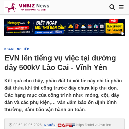
DOANH NGHIỆP
EVN lên tiếng vụ việc tại đường
dây 500kV Lào Cai - Vĩnh Yên
Kết quả cho thấy, phần đất bị xói lở này chỉ là phần
đất thừa khi thi công trước đây chưa kịp thu dọn.
Các hạng mục của công trình như: móng, cột, dây
dẫn và các phụ kiện,… vẫn đảm bảo ổn định bình
thường, đảm bảo vận hành an toàn.
08:52 19-05-2026
|
:
https://cafef.vn/evn-len-
NGUỒN