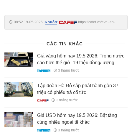
08:52 19-05-2026
|
:
https://cafef.vn/evn-len-
NGUỒN
tieng-vu-sat-lo-chan-cot-dien-tai-duong-day-500kv-lao-cai-vinh-yen-
188260519085235703.chn
CÁC TIN KHÁC
Giá vàng hôm nay 19.5.2026: Trong nước
cao hơn thế giới 19 triệu đồng/lượng
3 tháng trước
Tập đoàn Hà Đô sắp phát hành gần 37
triệu cổ phiếu trả cổ tức
3 tháng trước
Giá USD hôm nay 19.5.2026: Bật tăng
cùng nhiều ngoại tệ khác
3 tháng trước