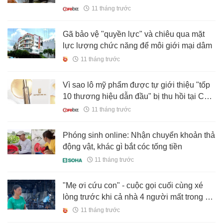
ngờ
11 tháng trước
Gã bảo vệ "quyền lực" và chiêu qua mặt
lực lượng chức năng để môi giới mại dâm
11 tháng trước
Vì sao lô mỹ phẩm được tự giới thiệu "tốp
10 thương hiệu dẫn đầu" bị thu hồi tại Cần
Thơ?
11 tháng trước
Phóng sinh online: Nhận chuyển khoản thả
động vật, khác gì bắt cóc tống tiền
11 tháng trước
"Mẹ ơi cứu con" - cuộc gọi cuối cùng xé
lòng trước khi cả nhà 4 người mất trong vụ
cháy kinh hoàng ở Hà Nội
11 tháng trước