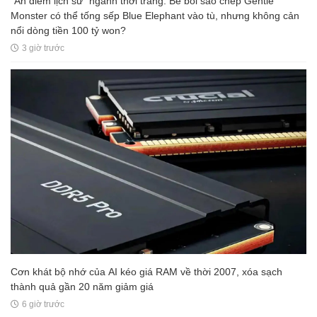
"Án điểm lịch sử" ngành thời trang: Bê bối sao chép Gentle
Monster có thể tống sếp Blue Elephant vào tù, nhưng không cản
nổi dòng tiền 100 tỷ won?
3 giờ trước
Cơn khát bộ nhớ của AI kéo giá RAM về thời 2007, xóa sạch
thành quả gần 20 năm giảm giá
6 giờ trước