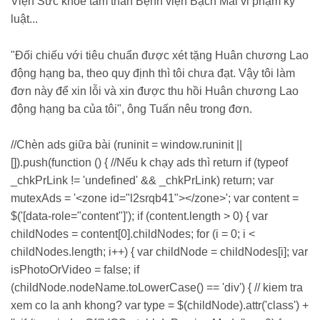
Viện Sức khỏe tâm thần Bệnh viện Bạch Mai vi phạm kỷ
luật...
"Đối chiếu với tiêu chuẩn được xét tặng Huân chương Lao
động hạng ba, theo quy định thì tôi chưa đạt. Vậy tôi làm
đơn này để xin lỗi và xin được thu hồi Huân chương Lao
động hạng ba của tôi", ông Tuấn nêu trong đơn.
//Chèn ads giữa bài (runinit = window.runinit ||
[]).push(function () { //Nếu k chạy ads thì return if (typeof
_chkPrLink != 'undefined' && _chkPrLink) return; var
mutexAds = '<zone id="l2srqb41"></zone>'; var content =
$('[data-role="content"]'); if (content.length > 0) { var
childNodes = content[0].childNodes; for (i = 0; i <
childNodes.length; i++) { var childNode = childNodes[i]; var
isPhotoOrVideo = false; if
(childNode.nodeName.toLowerCase() == 'div') { // kiem tra
xem co la anh khong? var type = $(childNode).attr('class') +