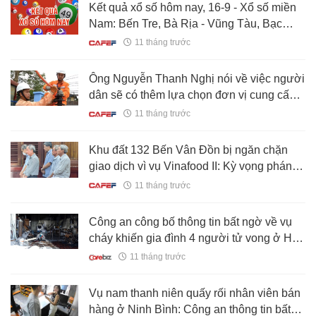
Kết quả xổ số hôm nay, 16-9 - Xổ số miền
Nam: Bến Tre, Bà Rịa - Vũng Tàu, Bạc
Liêu
11 tháng trước
Ông Nguyễn Thanh Nghị nói về việc người
dân sẽ có thêm lựa chọn đơn vị cung cấp
điện
11 tháng trước
Khu đất 132 Bến Vân Đồn bị ngăn chặn
giao dịch vì vụ Vinafood II: Kỳ vọng phán
quyết tháo gỡ
11 tháng trước
Công an công bố thông tin bất ngờ về vụ
cháy khiến gia đình 4 người tử vong ở Hà
Nội
11 tháng trước
Vụ nam thanh niên quấy rối nhân viên bán
hàng ở Ninh Bình: Công an thông tin bất