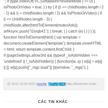
''; if (type.indexOf('VCSortableInPreviewMode') >= 0) {
isPhotoOrVideo = true; } } try { if ((i >= childNodes.length / 2
- 1) && (i < childNodes.length / 2) && !isPhotoOrVideo) { if
(i <= childNodes.length - 3) {
childNode.after(htmlToElement(mutexAds));
arfAsync.push("l2srqb41"); } break; } } catch (e) { } } } });
function htmlToElement(html) { var template =
document.createElement('template'); template.innerHTML
= html; return template.content.firstChild; }
if (pageSettings.allow3rd && (typeof _isAdsHidden ===
'undefined' || !_isAdsHidden)) { (function(w, q) { w[q] = w[q]
|| []; w[q].push(["_mgc.load"]) })(window, "_mgq"); }
18:01 16-09-2025
|
:
https://thanhnien.vn/de-
NGUỒN
nghi-thu-hoi-huan-chuong-lao-dong-doi-voi-vien-truong-vien-suc-
khoe-tam-than-18525091617093932.htm
CÁC TIN KHÁC