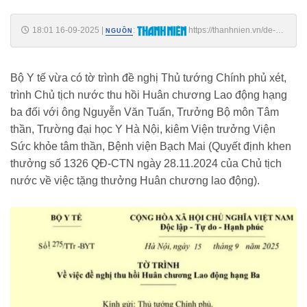
18:01 16-09-2025
|
:
https://thanhnien.vn/de-
NGUỒN
nghi-thu-hoi-huan-chuong-lao-dong-doi-voi-vien-truong-vien-suc-
khoe-tam-than-18525091617093932.htm
Bộ Y tế vừa có tờ trình đề nghị Thủ tướng Chính phủ xét,
trình Chủ tịch nước thu hồi Huân chương Lao động hạng
ba đối với ông Nguyễn Văn Tuấn, Trưởng Bộ môn Tâm
thần, Trường đại học Y Hà Nội, kiêm Viện trưởng Viện
Sức khỏe tâm thần, Bệnh viện Bạch Mai (Quyết định khen
thưởng số 1326 QĐ-CTN ngày 28.11.2024 của Chủ tịch
nước về việc tặng thưởng Huân chương lao động).