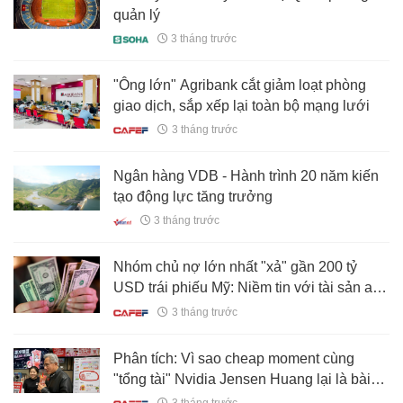
quản lý
3 tháng trước
"Ông lớn" Agribank cắt giảm loạt phòng
giao dịch, sắp xếp lại toàn bộ mạng lưới
3 tháng trước
Ngân hàng VDB - Hành trình 20 năm kiến
tạo động lực tăng trưởng
3 tháng trước
Nhóm chủ nợ lớn nhất "xả" gần 200 tỷ
USD trái phiếu Mỹ: Niềm tin với tài sản an
toàn của Washington đã lung lay?
3 tháng trước
Phân tích: Vì sao cheap moment cùng
"tổng tài" Nvidia Jensen Huang lại là bài
học marketing đắt giá nhất năm 2026?