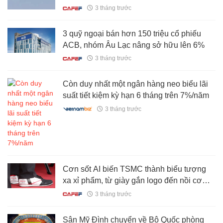
3 tháng trước
3 quỹ ngoại bán hơn 150 triệu cổ phiếu
ACB, nhóm Âu Lạc nâng sở hữu lên 6%
3 tháng trước
Còn duy nhất một ngân hàng neo biểu lãi
suất tiết kiệm kỳ hạn 6 tháng trên 7%/năm
3 tháng trước
Cơn sốt AI biến TSMC thành biểu tượng
xa xỉ phẩm, từ giày gắn logo đến nồi cơm
điện đều được săn lùng ráo riết
3 tháng trước
Sân Mỹ Đình chuyển về Bộ Quốc phòng