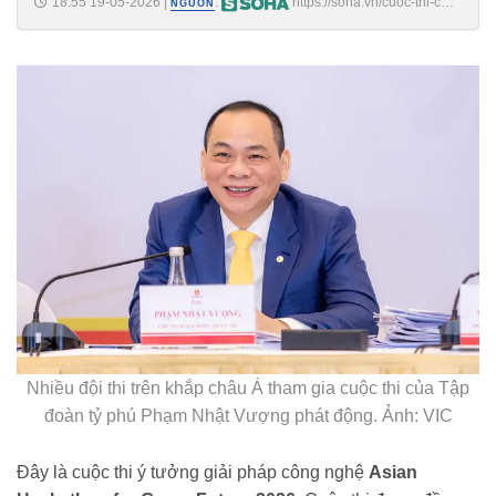
18:55 19-05-2026
|
:
https://soha.vn/cuoc-thi-cua-
NGUỒN
tap-doan-ty-phu-pham-nhat-vuong-dang-thu-hut-khap-chau-a-an-do-
trung-quoc-bao-tin-vui-198260519185259699.htm
Nhiều đội thi trên khắp châu Á tham gia cuộc thi của Tập
đoàn tỷ phú Phạm Nhật Vượng phát động. Ảnh: VIC
Đây là cuộc thi ý tưởng giải pháp công nghệ
Asian