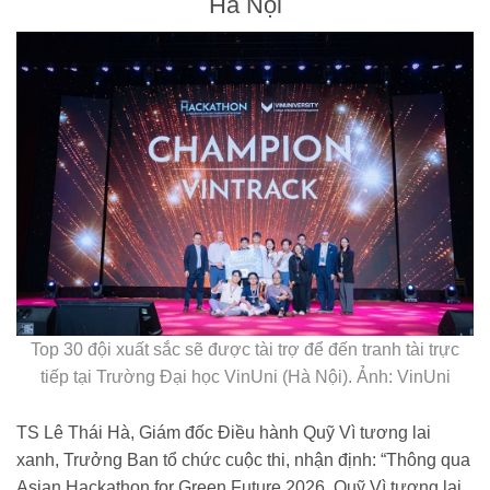
Hà Nội
Top 30 đội xuất sắc sẽ được tài trợ để đến tranh tài trực
tiếp tại Trường Đại học VinUni (Hà Nội). Ảnh: VinUni
TS Lê Thái Hà, Giám đốc Điều hành Quỹ Vì tương lai
xanh, Trưởng Ban tổ chức cuộc thi, nhận định: “Thông qua
Asian Hackathon for Green Future 2026, Quỹ Vì tương lai