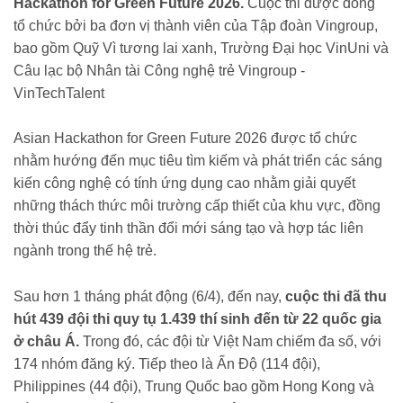
Hackathon for Green Future 2026.
Cuộc thi được đồng
tổ chức bởi ba đơn vị thành viên của Tập đoàn Vingroup,
bao gồm Quỹ Vì tương lai xanh, Trường Đại học VinUni và
Câu lạc bộ Nhân tài Công nghệ trẻ Vingroup -
VinTechTalent
Asian Hackathon for Green Future 2026 được tổ chức
nhằm hướng đến mục tiêu tìm kiếm và phát triển các sáng
kiến công nghệ có tính ứng dụng cao nhằm giải quyết
những thách thức môi trường cấp thiết của khu vực, đồng
thời thúc đẩy tinh thần đổi mới sáng tạo và hợp tác liên
ngành trong thế hệ trẻ.
Sau hơn 1 tháng phát động (6/4), đến nay,
cuộc thi đã thu
hút 439 đội thi quy tụ 1.439 thí sinh đến từ 22 quốc gia
ở châu Á.
Trong đó, các đội từ Việt Nam chiếm đa số, với
174 nhóm đăng ký. Tiếp theo là Ấn Độ (114 đội),
Philippines (44 đội), Trung Quốc bao gồm Hong Kong và