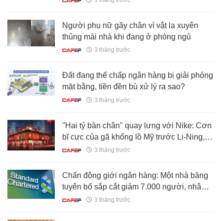
3 tháng trước
Người phụ nữ gãy chân vì vật lạ xuyên
thủng mái nhà khi đang ở phòng ngủ
3 tháng trước
Đất đang thế chấp ngân hàng bị giải phóng
mặt bằng, tiền đền bù xử lý ra sao?
3 tháng trước
"Hai tỷ bàn chân" quay lưng với Nike: Cơn
bĩ cực của gã khổng lồ Mỹ trước Li-Ning,
Anta, CEO đau khổ thừa nhận phải tái thiết
3 tháng trước
100% mới mong sống sót
Chấn động giới ngân hàng: Một nhà băng
tuyên bố sắp cắt giảm 7.000 người, nhân
viên khối vận hành ảnh hưởng nặng nề
3 tháng trước
nhất