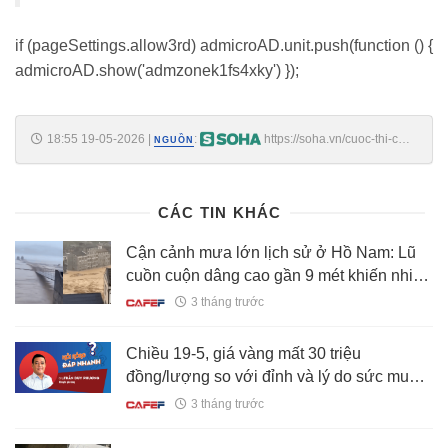
if (pageSettings.allow3rd) admicroAD.unit.push(function () {
admicroAD.show('admzonek1fs4xky') });
18:55 19-05-2026
|
:
https://soha.vn/cuoc-thi-cua-
NGUỒN
tap-doan-ty-phu-pham-nhat-vuong-dang-thu-hut-khap-chau-a-an-do-
trung-quoc-bao-tin-vui-198260519185259699.htm
CÁC TIN KHÁC
Cận cảnh mưa lớn lịch sử ở Hồ Nam: Lũ
cuồn cuộn dâng cao gần 9 mét khiến nhiều
người chết và mất tích, hơn 18.000 dân sơ
3 tháng trước
tán
Chiều 19-5, giá vàng mất 30 triệu
đồng/lượng so với đỉnh và lý do sức mua
giảm mạnh
3 tháng trước