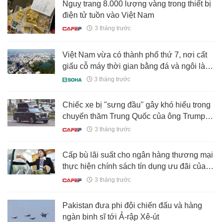
Nguỵ trang 8.000 lượng vàng trong thiết bị
điện tử tuồn vào Việt Nam
3 tháng trước
Việt Nam vừa có thành phố thứ 7, nơi cất
giấu cỗ máy thời gian bằng đá và ngôi làng
không bao giờ khoá cửa
3 tháng trước
Chiếc xe bị "sưng đầu" gây khó hiểu trong
chuyến thăm Trung Quốc của ông Trump:
Không ai rõ có mục đích gì
3 tháng trước
Cấp bù lãi suất cho ngân hàng thương mại
thực hiện chính sách tín dụng ưu đãi của
Nhà nước
3 tháng trước
Pakistan đưa phi đội chiến đấu và hàng
ngàn binh sĩ tới Ả-rập Xê-út