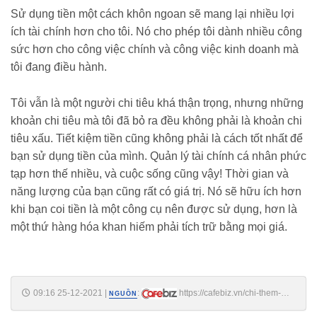
Sử dụng tiền một cách khôn ngoan sẽ mang lại nhiều lợi
ích tài chính hơn cho tôi. Nó cho phép tôi dành nhiều công
sức hơn cho công việc chính và công việc kinh doanh mà
tôi đang điều hành.
Tôi vẫn là một người chi tiêu khá thận trọng, nhưng những
khoản chi tiêu mà tôi đã bỏ ra đều không phải là khoản chi
tiêu xấu. Tiết kiệm tiền cũng không phải là cách tốt nhất để
bạn sử dụng tiền của mình. Quản lý tài chính cá nhân phức
tạp hơn thế nhiều, và cuộc sống cũng vậy! Thời gian và
năng lượng của bạn cũng rất có giá trị. Nó sẽ hữu ích hơn
khi bạn coi tiền là một công cụ nên được sử dụng, hơn là
một thứ hàng hóa khan hiếm phải tích trữ bằng mọi giá.
09:16 25-12-2021
|
:
https://cafebiz.vn/chi-them-
NGUỒN
tien-thue-giup-viec-nha-va-so-che-do-an-toi-uoc-gia-ma-minh-chiu-