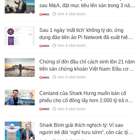
sau M&A, đặt mục tiêu lên sàn trong 3 năm
tới
hơn 4 năm trước
Sau 1 ngày 'mất tích' không lý do, ứng
dụng đào tiền ảo Pi Network đã xuất hiện
lại trên Google Play
hơn 4 năm trước
Chứng sĩ đời đầu chỉ cách sinh tồn 21 năm
trên sàn chứng khoán Việt Nam: Đầu cơ
như ngồi trên ghế điện, nhà đầu tư cá
hơn 4 năm trước
nhân chỉ nên mua 5 mã thôi!
Cenland của Shark Hưng muốn bán cổ
phiếu cho cổ đông lấy hơn 2.000 tỷ trả nợ
trái phiếu, trả nợ ngân hàng và mua dự án
hơn 4 năm trước
Shark Bình giải thích nghịch lý: Vì sao
người trẻ đòi ‘nghỉ hưu sớm”, còn các tỷ
phú như Phạm Nhật Vượng, Trần Đình