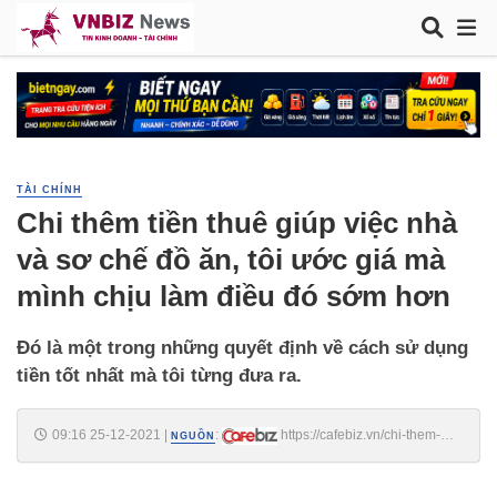
TÀI CHÍNH
Chi thêm tiền thuê giúp việc nhà
và sơ chế đồ ăn, tôi ước giá mà
mình chịu làm điều đó sớm hơn
Đó là một trong những quyết định về cách sử dụng
tiền tốt nhất mà tôi từng đưa ra.
09:16 25-12-2021
|
:
https://cafebiz.vn/chi-them-
NGUỒN
tien-thue-giup-viec-nha-va-so-che-do-an-toi-uoc-gia-ma-minh-chiu-
lam-dieu-do-som-hon-20211003194939648.chn