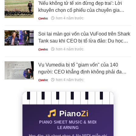
'Nếu không tử tế xin đừng đẹp trai': Lời
khuyên chọn cổ phiếu của chuyên gia
dành cho các chứng sĩ F0 đang băn khoăn
hơn 4 năm trước
đầu tư hay đầu cơ
Soi lại màn gọi vốn của VuFood trên Shark
Tank sau khi CEO bị tố lừa đảo: Du học
sinh Trung Quốc ‘gạ’ Shark Hưng đầu tư
hơn 4 năm trước
chục máy cà phê, lãi thừa tiền cho con đi
học!
Vụ Vumedia bị tố "giam vốn" của 140
người: CEO khẳng định không phải đa
cấp, nhưng tiền đầu tư "chảy" về tài khoản
hơn 4 năm trước
cá nhân CEO
Piano
Zi
PIANO SHEET MUSIC & MIDI
LEARNING
Học đàn, tải sheet nhạc & file MIDI miễn phí