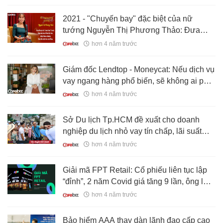
2021 - "Chuyến bay" đặc biệt của nữ
tướng Nguyễn Thị Phương Thảo: Đưa
Vietjet Air "vượt bão" Covid, ký loạt hợp
hơn 4 năm trước
đồng tỷ đô, lập thành tựu vang danh thế
giới
Giám đốc Lendtop - Moneycat: Nếu dịch vụ
vay ngang hàng phổ biến, sẽ không ai phải
đi vay tín dụng đen
hơn 4 năm trước
Sở Du lịch Tp.HCM đề xuất cho doanh
nghiệp du lịch nhỏ vay tín chấp, lãi suất
0%, để cầm cự và hồi phục sau Covid
hơn 4 năm trước
Giải mã FPT Retail: Cổ phiếu liên tục lập
“đỉnh”, 2 năm Covid giá tăng 9 lần, ông lớn
bán lẻ này làm ăn ra sao?
hơn 4 năm trước
Bảo hiểm AAA thay dàn lãnh đạo cấp cao