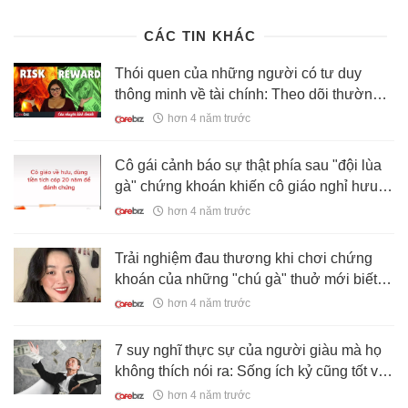
lam-dieu-do-som-hon-20211003194939648.chn
CÁC TIN KHÁC
Thói quen của những người có tư duy
thông minh về tài chính: Theo dõi thường
xuyên và luôn đặt nghi vấn về thị trường
hơn 4 năm trước
chứng khoán
Cô gái cảnh báo sự thật phía sau "đội lùa
gà" chứng khoán khiến cô giáo nghỉ hưu
mất sạch tiền tích góp 20 năm
hơn 4 năm trước
Trải nghiệm đau thương khi chơi chứng
khoán của những "chú gà" thuở mới biết
đi: Mất 12 triệu chỉ vì 1 cái status, chọn mã
hơn 4 năm trước
công ty để mua như chơi xổ số!
7 suy nghĩ thực sự của người giàu mà họ
không thích nói ra: Sống ích kỷ cũng tốt và
tiền có thể mua mọi thứ!
hơn 4 năm trước