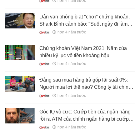
hơn 4 năm trước
Long,... vẫn miệt mài làm việc?
Dân văn phòng ồ ạt "chơi" chứng khoán,
Shark Bình cảnh báo: "Suốt ngày đi làm
nhưng thân thể ở trong lao, tinh thần ở
hơn 4 năm trước
ngoài lao, đắm đuối vào bảng điện tử rồi
sẽ mất hết!"
Chứng khoán Việt Nam 2021: Năm của
nhiều kỷ lục vô tiền khoáng hậu
hơn 4 năm trước
Đằng sau mua hàng trả góp lãi suất 0%:
Người mua lợi thế nào? Công ty tài chính
kiếm tiền kiểu gì?
hơn 4 năm trước
Góc IQ vô cực: Cướp tiền của ngân hàng
rồi ra ATM của chính ngân hàng bị cướp
để gửi tiền vào tài khoản của mình
hơn 4 năm trước