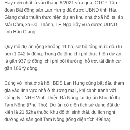
Hay mới nhất là vào tháng 8/2021 vừa qua, CTCP Tập
đoàn Bất động sản Lan Hưng đã được UBND tỉnh Hậu
Giang chấp thuận thực hiện dự án khu nhà ở xã hội tại ấp
Mái Dầm, xã Đại Thành, TP Ngã Bảy vừa được UBND
tỉnh Hậu Giang.
Quy mô dự án rộng khoảng 11 ha, sơ bộ tổng mức đầu tư
hơn 1.042 tỷ đồng. Trong đó tổng chi phí thực hiện dự án
là gần 937 tỷ đồng; chi phí bồi thường, hỗ trợ, tái định cư
gần 106 tỷ đồng.
Cùng với nhà ở xã hội, BĐS Lan Hưng cũng bắt đầu tham
gia vào lĩnh vực nhà ở thương mại , khi cạnh tranh với
Công ty TNHH Vĩnh Thiện Đà Nẵng tại dự án Khu đô thị
Tam Nông (Phú Thọ). Dự án có diện tích sử dụng đất dự
kiến là 21,62ha thuộc Khu đô thị sinh thái, du lịch nghỉ
dưỡng và sân golf Tam Nông (tổng diện tích 498ha).