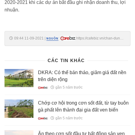
2020-2021 khi các dự án bắt đầu ghi nhận doanh thu, lợi
nhuận.
09:44 11-09-2021
|
:
https://cafebiz.vn/chan-dung-
NGUỒN
dai-gia-bds-bac-ninh-doi-dau-tnr-holdings-trong-du-an-khu-dan-cu-
230-ty-dong-o-ha-tinh-20210911094434343.chn
CÁC TIN KHÁC
DKRA: Có thể bán tháo, giảm giá đất nền
trên diện rộng
gần 5 năm trước
Chớp cơ hội trong cơn sốt đất, từ tay buôn
gà phất lên thành đại gia đất ven biển
gần 5 năm trước
Ăn theo cơn sốt đầu tư bất động sản ven