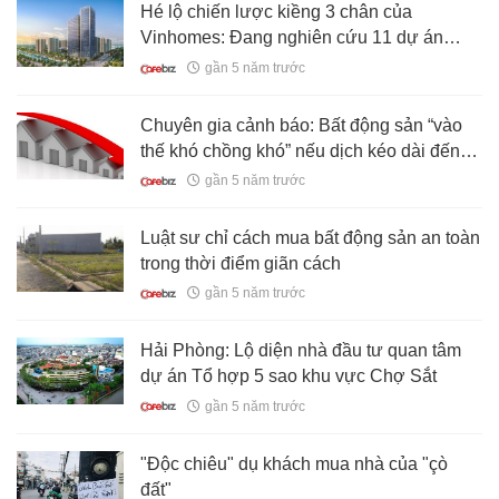
Hé lộ chiến lược kiềng 3 chân của
Vinhomes: Đang nghiên cứu 11 dự án
KCN quy mô 4.700 ha, đẩy mạnh cho thuê
gần 5 năm trước
văn phòng gắn liền với các đại dự án
Chuyên gia cảnh báo: Bất động sản “vào
thế khó chồng khó” nếu dịch kéo dài đến
cuối năm
gần 5 năm trước
Luật sư chỉ cách mua bất động sản an toàn
trong thời điểm giãn cách
gần 5 năm trước
Hải Phòng: Lộ diện nhà đầu tư quan tâm
dự án Tổ hợp 5 sao khu vực Chợ Sắt
gần 5 năm trước
"Độc chiêu" dụ khách mua nhà của "çò
đất"