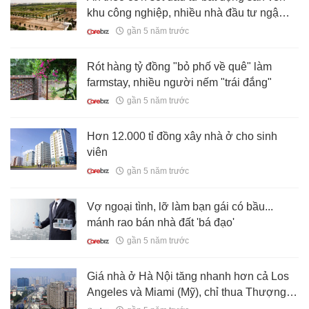
khu công nghiệp, nhiều nhà đầu tư ngậm
"trái đắng''
gần 5 năm trước
Rót hàng tỷ đồng "bỏ phố về quê" làm
farmstay, nhiều người nếm "trái đắng"
gần 5 năm trước
Hơn 12.000 tỉ đồng xây nhà ở cho sinh
viên
gần 5 năm trước
Vợ ngoại tình, lỡ làm bạn gái có bầu...
mánh rao bán nhà đất 'bá đạo'
gần 5 năm trước
Giá nhà ở Hà Nội tăng nhanh hơn cả Los
Angeles và Miami (Mỹ), chỉ thua Thượng
Hải (Trung Quốc)