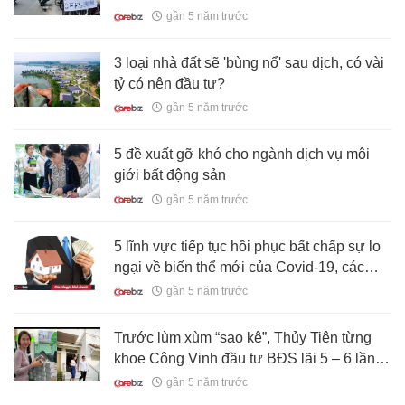
gần 5 năm trước
3 loại nhà đất sẽ 'bùng nổ' sau dịch, có vài
tỷ có nên đầu tư?
gần 5 năm trước
5 đề xuất gỡ khó cho ngành dịch vụ môi
giới bất động sản
gần 5 năm trước
5 lĩnh vực tiếp tục hồi phục bất chấp sự lo
ngại về biến thể mới của Covid-19, các
nhà đầu tư BĐS có thể nắm bắt cơ hội từ
gần 5 năm trước
bây giờ
Trước lùm xùm “sao kê”, Thủy Tiên từng
khoe Công Vinh đầu tư BĐS lãi 5 – 6 lần,
vài tháng đưa vợ hơn 40 tỷ để tiêu vặt
gần 5 năm trước