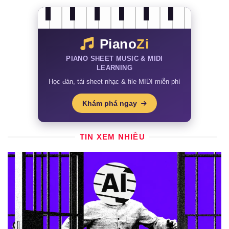
Piano
Zi
PIANO SHEET MUSIC & MIDI
LEARNING
Học đàn, tải sheet nhạc & file MIDI miễn phí
Khám phá ngay
TIN XEM NHIỀU