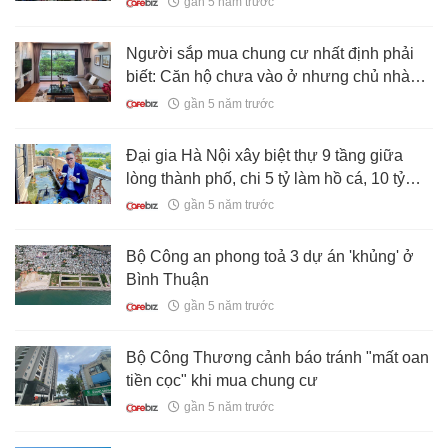
gần 5 năm trước
Người sắp mua chung cư nhất định phải
biết: Căn hộ chưa vào ở nhưng chủ nhà
vẫn phải đóng phí dịch vụ hàng tháng
gần 5 năm trước
Đại gia Hà Nội xây biệt thự 9 tầng giữa
lòng thành phố, chi 5 tỷ làm hồ cá, 10 tỷ
mua chim quý
gần 5 năm trước
Bộ Công an phong toả 3 dự án 'khủng' ở
Bình Thuận
gần 5 năm trước
Bộ Công Thương cảnh báo tránh "mất oan
tiền cọc" khi mua chung cư
gần 5 năm trước