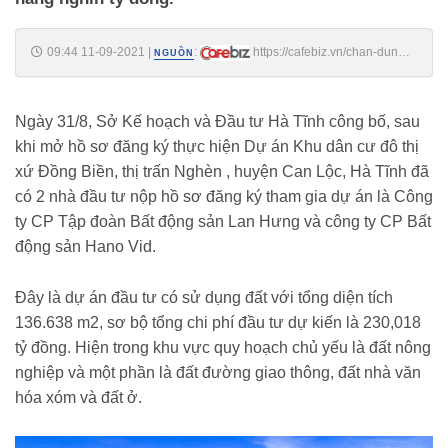
09:44 11-09-2021
|
:
https://cafebiz.vn/chan-dung-
NGUỒN
dai-gia-bds-bac-ninh-doi-dau-tnr-holdings-trong-du-an-khu-dan-cu-
230-ty-dong-o-ha-tinh-20210911094434343.chn
Ngày 31/8, Sở Kế hoạch và Đầu tư Hà Tĩnh công bố, sau
khi mở hồ sơ đăng ký thực hiện Dự án Khu dân cư đô thị
xứ Đồng Biền, thị trấn Nghèn , huyện Can Lộc, Hà Tĩnh đã
có 2 nhà đầu tư nộp hồ sơ đăng ký tham gia dự án là Công
ty CP Tập đoàn Bất động sản Lan Hưng và công ty CP Bất
động sản Hano Vid.
Đây là dự án đầu tư có sử dụng đất với tổng diện tích
136.638 m2, sơ bộ tổng chi phí đầu tư dự kiến là 230,018
tỷ đồng. Hiện trong khu vực quy hoạch chủ yếu là đất nông
nghiệp và một phần là đất đường giao thông, đất nhà văn
hóa xóm và đất ở.