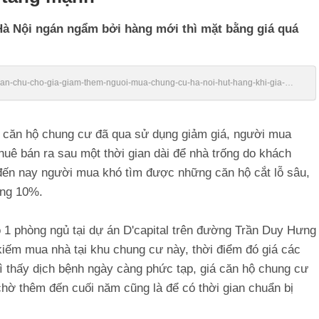
Hà Nội ngán ngẩm bởi hàng mới thì mặt bằng giá quá
/chan-chu-cho-gia-giam-them-nguoi-mua-chung-cu-ha-noi-hut-hang-khi-gia-
 căn hộ chung cư đã qua sử dụng giảm giá, người mua
thuê bán ra sau một thời gian dài để nhà trống do khách
, đến nay người mua khó tìm được những căn hộ cắt lỗ sâu,
ảng 10%.
 1 phòng ngủ tại dự án D'capital trên đường Trần Duy Hưng
kiếm mua nhà tại khu chung cư này, thời điểm đó giá các
vì thấy dịch bệnh ngày càng phức tạp, giá căn hộ chung cư
hờ thêm đến cuối năm cũng là để có thời gian chuẩn bị