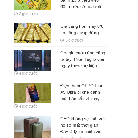
đến nước cờ marketing
"thắng đậm" của đế
2 giờ trước
chế snack lớn nhất nhì
Hàn Quốc
Giá vàng hôm nay 8/8:
Lại tăng dựng đứng
3 giờ trước
Google cuối cùng cũng
ra tay: Pixel Tag lộ diện
ngay trước sự kiện
Pixel 11, chuẩn bị đối
4 giờ trước
đầu Apple AirTag và
Galaxy SmartTag
Điện thoại OPPO Find
X9 Ultra bị chê đánh
mất bản sắc vì chạy
theo iPhone, chuyên
4 giờ trước
gia gọi đây là điểm trừ
lớn nhất
CEO không sợ mất vali,
họ sợ mất thời gian:
Đây là lý do chiếc vali
tích hợp định vị đang