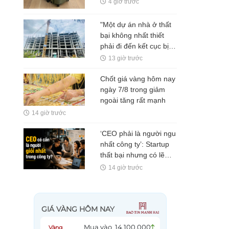
4 giờ trước
được chú ý
"Một dự án nhà ở thất
bại không nhất thiết
phải đi đến kết cục bị
bỏ hoang"
13 giờ trước
Chốt giá vàng hôm nay
ngày 7/8 trong giảm
ngoài tăng rất mạnh
14 giờ trước
‘CEO phải là người ngu
nhất công ty’: Startup
thất bại nhưng có lẽ
Nguyễn Minh Thảo đã
14 giờ trước
đúng ở một điều?