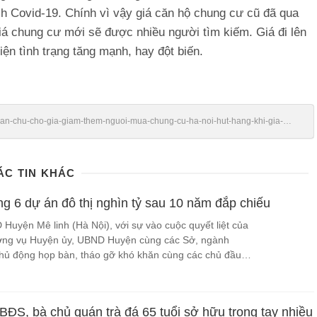
h Covid-19. Chính vì vậy giá căn hộ chung cư cũ đã qua
iá chung cư mới sẽ được nhiều người tìm kiếm. Giá đi lên
ện tình trạng tăng mạnh, hay đột biến.
/chan-chu-cho-gia-giam-them-nguoi-mua-chung-cu-ha-noi-hut-hang-khi-gia-
ÁC TIN KHÁC
ng 6 dự án đô thị nghìn tỷ sau 10 năm đắp chiếu
 Huyện Mê linh (Hà Nội), với sự vào cuộc quyết liệt của
ờng vụ Huyện ủy, UBND Huyện cùng các Sở, ngành
hủ động họp bàn, tháo gỡ khó khăn cùng các chủ đầu
bàn huyện Mê Linh, dự kiến trong năm quý đầu năm
inh” 6 dự án cơ bản hoàn thành các thủ tục để thực hiện
ch lớn cho địa phương.
BĐS, bà chủ quán trà đá 65 tuổi sở hữu trong tay nhiều