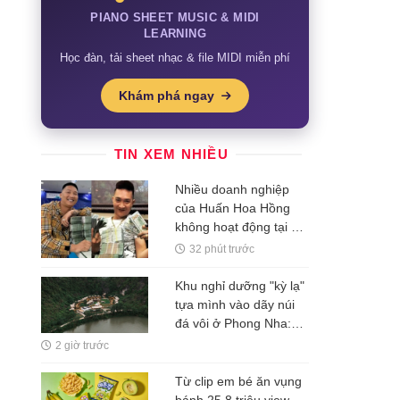
PIANO SHEET MUSIC & MIDI
LEARNING
Học đàn, tải sheet nhạc & file MIDI miễn phí
Khám phá ngay
TIN XEM NHIỀU
Nhiều doanh nghiệp
của Huấn Hoa Hồng
không hoạt động tại địa
chỉ đăng ký
32 phút trước
Khu nghỉ dưỡng "kỳ lạ"
tựa mình vào dãy núi
đá vôi ở Phong Nha:
Đường đi bằng tre, nội
2 giờ trước
thất bằng gỗ tái chế, du
khách như bước vào
Từ clip em bé ăn vụng
vùng đất cổ xưa
bánh 25,8 triệu view