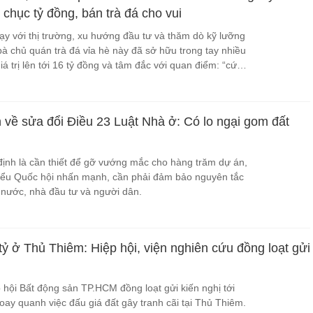
chục tỷ đồng, bán trà đá cho vui
y với thị trường, xu hướng đầu tư và thăm dò kỹ lưỡng
 bà chủ quán trà đá vỉa hè này đã sở hữu trong tay nhiều
iá trị lên tới 16 tỷ đồng và tâm đắc với quan điểm: “cứ
 về sửa đổi Điều 23 Luật Nhà ở: Có lo ngại gom đất
định là cần thiết để gỡ vướng mắc cho hàng trăm dự án,
biểu Quốc hội nhấn mạnh, cần phải đảm bảo nguyên tắc
à nước, nhà đầu tư và người dân.
tỷ ở Thủ Thiêm: Hiệp hội, viện nghiên cứu đồng loạt gửi
 hội Bất động sản TP.HCM đồng loạt gửi kiến nghị tới
ay quanh việc đấu giá đất gây tranh cãi tại Thủ Thiêm.