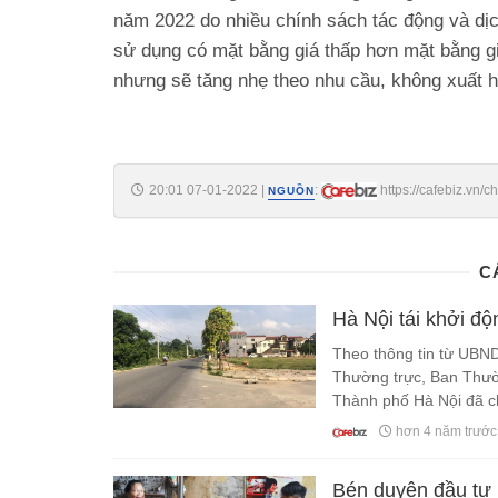
năm 2022 do nhiều chính sách tác động và dịc
sử dụng có mặt bằng giá thấp hơn mặt bằng g
nhưng sẽ tăng nhẹ theo nhu cầu, không xuất hi
20:01 07-01-2022
|
:
https://cafebiz.vn
NGUỒN
bong-quay-dau-tang-manh-20220107192101989.chn
C
Hà Nội tái khởi độ
Theo thông tin từ UBND
Thường trực, Ban Thư
Thành phố Hà Nội đã c
tư các dự án trên địa 
hơn 4 năm trước
2022 Mê Linh sẽ “hồi s
khởi công, thu ngân sá
Bén duyên đầu tư 