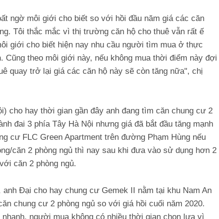
bất ngờ môi giới cho biết so với hồi đầu năm giá các căn
ng. Tôi thắc mắc vì thị trường căn hộ cho thuê vẫn rất ế
ôi giới cho biết hiện nay nhu cầu người tìm mua ở thực
n. Cũng theo môi giới này, nếu không mua thời điểm này đợi
ê quay trở lại giá các căn hộ này sẽ còn tăng nữa", chị
i) cho hay thời gian gần đây anh đang tìm căn chung cư 2
ành đai 3 phía Tây Hà Nội nhưng giá đã bắt đầu tăng mạnh
 chung cư FLC Green Apartment trên đường Phạm Hùng nếu
đồng/căn 2 phòng ngủ thì nay sau khi đưa vào sử dụng hơn 2
 với căn 2 phòng ngủ.
g, anh Đại cho hay chung cư Gemek II nằm tại khu Nam An
căn chung cư 2 phòng ngủ so với giá hồi cuối năm 2020.
 nhanh, người mua không có nhiều thời gian chọn lựa vì