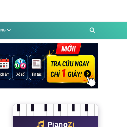
ỐNG
Piano
Zi