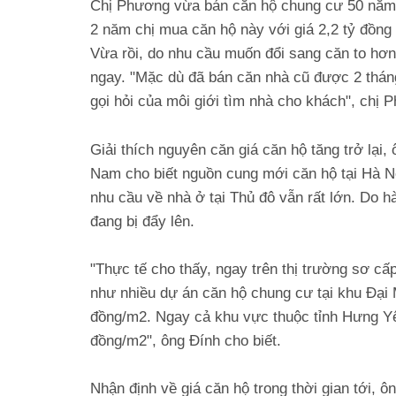
Chị Phương vừa bán căn hộ chung cư 50 năm 
2 năm chị mua căn hộ này với giá 2,2 tỷ đồng 
Vừa rồi, do nhu cầu muốn đổi sang căn to hơ
ngay. "Mặc dù đã bán căn nhà cũ được 2 thán
gọi hỏi của môi giới tìm nhà cho khách", chị 
Giải thích nguyên căn giá căn hộ tăng trở lại
Nam cho biết nguồn cung mới căn hộ tại Hà Nộ
nhu cầu về nhà ở tại Thủ đô vẫn rất lớn. Do h
đang bị đẩy lên.
"Thực tế cho thấy, ngay trên thị trường sơ cấ
như nhiều dự án căn hộ chung cư tại khu Đại 
đồng/m2. Ngay cả khu vực thuộc tỉnh Hưng Yê
đồng/m2", ông Đính cho biết.
Nhận định về giá căn hộ trong thời gian tới, 