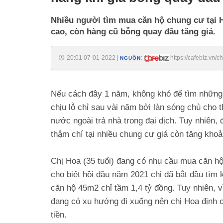
Nhiều người tìm mua căn hộ chung cư tại 
cao, còn hàng cũ bỗng quay đầu tăng giá.
20:01 07-01-2022
|
:
https://cafebiz.vn
NGUỒN
bong-quay-dau-tang-manh-20220107192101989.chn
Nếu cách đây 1 năm, không khó để tìm những
chịu lỗ chỉ sau vài năm bởi làn sóng chủ cho 
nước ngoài trả nhà trong đại dịch. Tuy nhiên
thậm chí tại nhiều chung cư giá còn tăng kho
Chị Hoa (35 tuổi) đang có nhu cầu mua căn hộ
cho biết hồi đầu năm 2021 chị đã bắt đầu tìm 
căn hộ 45m2 chỉ tầm 1,4 tỷ đồng. Tuy nhiên, 
đang có xu hướng đi xuống nên chị Hoa định c
tiền.