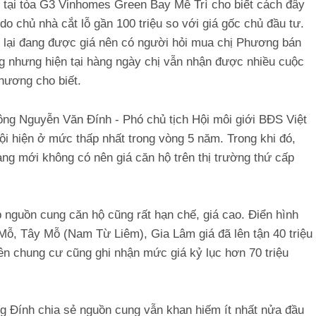
tại tòa G3 Vinhomes Green Bay Mễ Trì cho biết cách đây
do chủ nhà cắt lỗ gần 100 triệu so với giá gốc chủ đầu tư.
n lại đang được giá nên có người hỏi mua chị Phương bán
g nhưng hiện tại hàng ngày chị vẫn nhận được nhiều cuộc
Phương cho biết.
, ông Nguyễn Văn Đính - Phó chủ tịch Hội môi giới BĐS Việt
i hiện ở mức thấp nhất trong vòng 5 năm. Trong khi đó,
àng mới không có nên giá căn hộ trên thị trường thứ cấp
p nguồn cung căn hộ cũng rất hạn chế, giá cao. Điển hình
Mỗ, Tây Mỗ (Nam Từ Liêm), Gia Lâm giá đã lên tận 40 triệu
n chung cư cũng ghi nhận mức giá kỷ lục hơn 70 triệu
ông Đính chia sẻ nguồn cung vẫn khan hiếm ít nhất nửa đầu