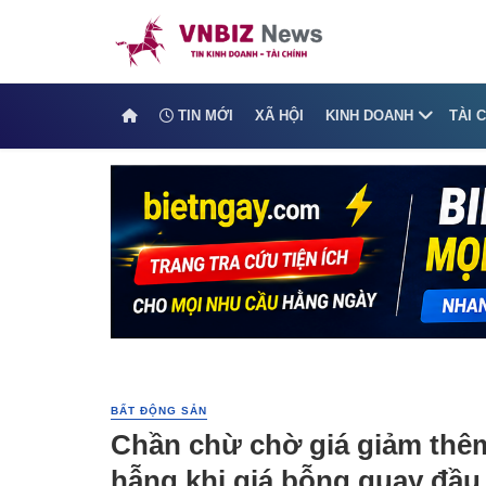
TIN MỚI
XÃ HỘI
KINH DOANH
TÀI 
BẤT ĐỘNG SẢN
Chần chừ chờ giá giảm thê
hẫng khi giá bỗng quay đầu