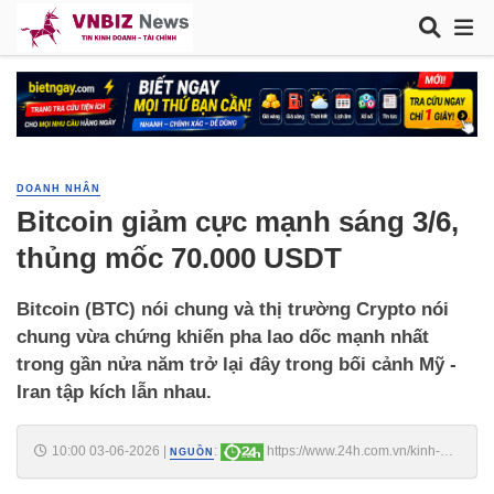
DOANH NHÂN
Bitcoin giảm cực mạnh sáng 3/6,
thủng mốc 70.000 USDT
Bitcoin (BTC) nói chung và thị trường Crypto nói
chung vừa chứng khiến pha lao dốc mạnh nhất
trong gần nửa năm trở lại đây trong bối cảnh Mỹ -
Iran tập kích lẫn nhau.
10:00 03-06-2026
|
:
https://www.24h.com.vn/kinh-
NGUỒN
doanh/bitcoin-giam-cuc-manh-sang-3-6-thung-moc-70000-usdt-
c161a1767028.html