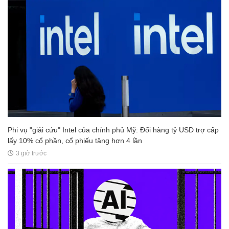
Phi vụ "giải cứu" Intel của chính phủ Mỹ: Đổi hàng tỷ USD trợ cấp
lấy 10% cổ phần, cổ phiếu tăng hơn 4 lần
3 giờ trước