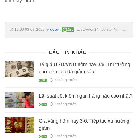
bình Mỹ - Iran.
10:00 03-06-2026
|
:
https://www.24h.com.vn/kinh-
NGUỒN
doanh/bitcoin-giam-cuc-manh-sang-3-6-thung-moc-70000-usdt-
c161a1767028.html
CÁC TIN KHÁC
Tỷ giá USD/VND hôm nay 3/6: Thị trường
chợ đen tiếp đà giảm sâu
2 tháng trước
Lãi suất tiết kiệm ngân hàng nào cao nhất?
2 tháng trước
Giá vàng hôm nay 3-6: Tiếp tục xu hướng
giảm
2 tháng trước