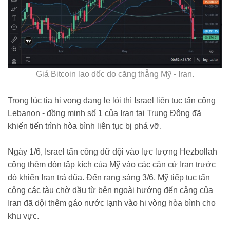
Giá Bitcoin lao dốc do căng thẳng Mỹ - Iran.
Trong lúc tia hi vọng đang le lói thì Israel liên tục tấn công
Lebanon - đồng minh số 1 của Iran tại Trung Đông đã
khiến tiến trình hòa bình liên tục bị phá vỡ.
Ngày 1/6, Israel tấn công dữ dội vào lực lượng Hezbollah
cộng thêm đòn tập kích của Mỹ vào các căn cứ Iran trước
đó khiến Iran trả đũa. Đến rạng sáng 3/6, Mỹ tiếp tục tấn
công các tàu chờ dầu từ bên ngoài hướng đến cảng của
Iran đã dội thêm gáo nước lạnh vào hi vòng hòa bình cho
khu vực.