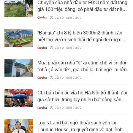
Chuyện của nhà đầu tư F0: 3 năm đất tăng
giá 100 triệu đồng, có phải đầu tư đất nền
là “ngon ăn”
gần 5 năm trước
“Đại gia” chi 8 tỷ biến 3000m2 thành căn
biệt thự vườn sinh thái để nghỉ dưỡng cuối
tuần
gần 5 năm trước
Mua phải căn nhà “ế” ai cũng chê vì tin đồn
"nhà çó vấn đề", gia chủ lại bất ngờ lãi lớn
gần 5 năm trước
Chị bán bún ốc vỉa hè Hà Nội trở thành đại
gia sở hữu trong tay nhiều bất động sản trị
giá hàng chục tỷ đồng nhờ bí quyết đầu tư
gần 5 năm trước
BĐS không ai ngờ tới
Louis Land bất ngờ thoái sạch vốn tại
Thuduc House, ra quyết định và đặt lệnh