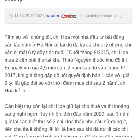
11:34 25-10-2021
|
:
https://cafebiz.vn/ban-xong-
NGUỒN
can-biet-thu-nha-dau-tu-hoan-hi-lai-gap-doi-nhung-roi-nhanh-chong-
om-han-ban-re-khi-gia-tang-them-ca-chuc-ty-20211025113444327.chn
Tâm sự với chúng tôi, chị Hoa một nhà đầu tư bất động
sản lâu năm ở Hà Nội kể lại dù đã lãi cả chục tỷ nhưng chị
vẫn bị mất 6 tỷ đầy tiếc nuối. "Cuối tháng 9/2015, chị Hoa
mua 2 căn biệt thự tại khu Thảo Nguyên thuộc khu đô thị
Ecopark với giá 4,5 mỗi căn. 2 năm sau đó vào tháng 6/
2017, khi giá tăng gấp đôi tôi quyết định bán 1 căn với giá
9 tỷ, lãi gấp đôi so với thời điểm mua chỉ sau 2 năm", chị
Hoa kể lại.
Căn biệt thự còn lại chị Hoa giữ lại cho thuê và thi thoảng
sang nghỉ ngơi. Tuy nhiên, đến đầu năm 2020, sau 3 năm
giữ lại căn biệt thự số 2 chị Hoa thấy nhu cầu sử dụng ít,
tiền cho thuê không lãi lời là bao sau khi đã trừ đi các chi
phí. Cho rằng giá biệt thự tại Ecopak đã chạm đến ngưỡng