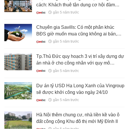
cách: Khách thuê tận dụng cơ hội đàm
phán, phía Tây lên ngôi
gần 5 năm trước
Chuyên gia Savills: Có một phân khúc
BĐS giờ muốn mua cũng không ai bán,
đây là thời cơ tốt để đầu tư
gần 5 năm trước
Tp.Thủ Đức quy hoạch 3 vị trí xây dựng dự
án nhà ở cho công nhân với quy mô
khoảng 90ha
gần 5 năm trước
Dự án tỷ USD Hạ Long Xanh của Vingroup
sẽ được khởi công vào ngày 24/10
gần 5 năm trước
Hà Nội thêm chung cư, nhà liền kề vào ô
đất công cộng Khu đô thị mới Mỹ Đình II