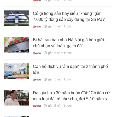
gần 5 năm trước
Có gì trong sân bay siêu "khủng" gần
7.000 tỷ đồng sắp xây dựng tại Sa Pa?
gần 5 năm trước
Bi hài rao bán nhà Hà Nội giá trên giời,
chủ nhận về toàn ‘gạch đá’
gần 5 năm trước
Căn hộ dịch vụ “ảm đạm” tại 2 thành phố
lớn
gần 5 năm trước
Đại gia hơn 30 năm buôn đất: "Có tiền cứ
mua loại đất rẻ như cho, đợi 5-10 năm sau
giá tăng cả trăm lần, buôn đất giúp tôi có
gần 5 năm trước
nhiều tiền"