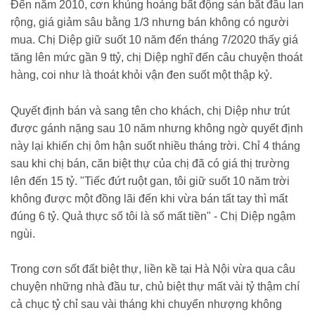
Đến năm 2010, cơn khủng hoảng bất động sản bắt đầu lan
rộng, giá giảm sâu bằng 1/3 nhưng bán không có người
mua. Chị Diệp giữ suốt 10 năm đến tháng 7/2020 thấy giá
tăng lên mức gần 9 ttỷ, chị Diệp nghĩ đến câu chuyện thoát
hàng, coi như là thoát khỏi vận đen suốt một thập kỷ.
Quyết định bán và sang tên cho khách, chị Diệp như trút
được gánh nặng sau 10 năm nhưng không ngờ quyết định
này lại khiến chị ôm hận suốt nhiều tháng trời. Chỉ 4 tháng
sau khi chị bán, căn biệt thự của chị đã có giá thị trường
lên đến 15 tỷ. "Tiếc đứt ruột gan, tôi giữ suốt 10 năm trời
không được một đồng lãi đến khi vừa bán tất tay thì mất
đúng 6 tỷ. Quả thực số tôi là số mất tiền" - Chị Diệp ngậm
ngùi.
Trong cơn sốt đất biệt thự, liền kề tại Hà Nội vừa qua câu
chuyện những nhà đầu tư, chủ biệt thự mất vài tỷ thậm chí
cả chục tỷ chỉ sau vài tháng khi chuyển nhượng không