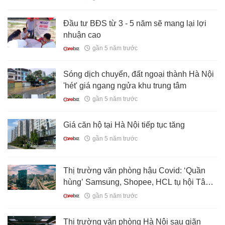
bồ!
Đầu tư BĐS từ 3 - 5 năm sẽ mang lại lợi
nhuận cao
gần 5 năm trước
Sóng dịch chuyển, đất ngoại thành Hà Nội
'hét' giá ngang ngửa khu trung tâm
gần 5 năm trước
Giá căn hộ tại Hà Nội tiếp tục tăng
gần 5 năm trước
Thị trường văn phòng hậu Covid: ‘Quần
hùng’ Samsung, Shopee, HCL tụ hội Tây
Hà Nội, khách thuê lớn tận dụng cơ hội
gần 5 năm trước
đàm phán giá
Thị trường văn phòng Hà Nội sau giãn