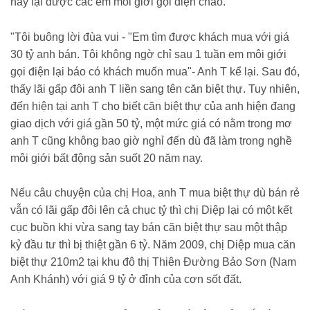
nay lại được các em môi giới gọi điện chào.
"Tôi buông lời đùa vui - "Em tìm được khách mua với giá
30 tỷ anh bán. Tôi không ngờ chỉ sau 1 tuần em môi giới
gọi điện lại báo có khách muốn mua"- Anh T kể lại. Sau đó,
thấy lãi gấp đôi anh T liền sang tên căn biệt thự. Tuy nhiên,
đến hiện tại anh T cho biết căn biệt thự của anh hiện đang
giao dịch với giá gần 50 tỷ, một mức giá có nằm trong mơ
anh T cũng không bao giờ nghỉ đến dù đã làm trong nghề
môi giới bất động sản suốt 20 năm nay.
Nếu câu chuyện của chị Hoa, anh T mua biệt thự dù bán rẻ
vẫn có lãi gấp đôi lên cả chục tỷ thì chị Diệp lại có một kết
cục buồn khi vừa sang tay bán căn biệt thự sau một thập
kỷ đầu tư thì bị thiệt gần 6 tỷ. Năm 2009, chị Diệp mua căn
biệt thự 210m2 tại khu đô thị Thiên Đường Bảo Sơn (Nam
Anh Khánh) với giá 9 tỷ ở đỉnh của cơn sốt đất.