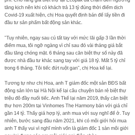
tăng kịch nên khi có khách trả 13 tỷ đúng thời điểm dịch
Covid-19 xuất hiện, chị Hoa quyết định bán để lấy tiền đi
đầu tư sản phẩm bất động sản khác.
"Tuy nhiên, ngay sau cú tất tay với mức lãi gấp 3 lần thời
điểm mua, tôi ngỡ ngàng vì chỉ sau đó vài tháng giá bắt
đầu tăng chóng mặt. 6 tháng sau căn biệt thự số này đã
được nhà đầu tư khác sang tay với giá 18 tỷ. Mất 5 tỷ chỉ
trong 6 tháng. Tôi tiếc đứt ruột gan", chị Hoa kể lại.
Tương tự như chị Hoa, anh T giám đốc một sản BĐS bất
động sản lớn tại Hà Nội kể lại câu chuyện bán rẻ biệt thự
triệu đô đầy nuối tiếc. Anh Tkể lại năm 2019, thấy căn biệt
thự hơn 200m tại Vinhomes The Harmony bán với giá chỉ
gần 14 tỷ. Thấy giá hợp lý, anh mua với suy nghĩ để ở. Tuy
nhiên, bước sang đầu năm 2021, khi có môi giới hỏi mua
anh T thấy vui vì nghĩ mình vốn là giám đốc 1 sàn môi giới