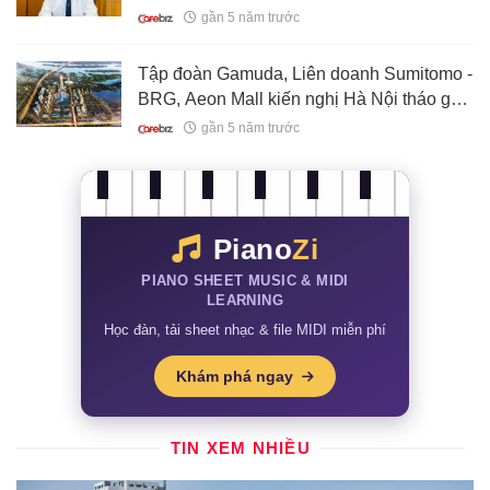
chỉ trong 1 ngày
gần 5 năm trước
Tập đoàn Gamuda, Liên doanh Sumitomo -
BRG, Aeon Mall kiến nghị Hà Nội tháo gỡ
khó khăn loạt dự án lớn
gần 5 năm trước
Piano
Zi
PIANO SHEET MUSIC & MIDI
LEARNING
Học đàn, tải sheet nhạc & file MIDI miễn phí
Khám phá ngay
TIN XEM NHIỀU