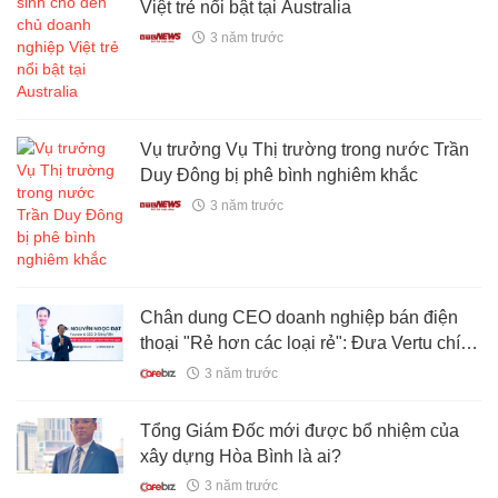
Việt trẻ nổi bật tại Australia
3 năm trước
Vụ trưởng Vụ Thị trường trong nước Trần
Duy Đông bị phê bình nghiêm khắc
3 năm trước
Chân dung CEO doanh nghiệp bán điện
thoại "Rẻ hơn các loại rẻ": Đưa Vertu chính
hãng về Việt Nam, tự livestream đạt doanh
3 năm trước
số 350 triệu đồng trên TikTok
Tổng Giám Đốc mới được bổ nhiệm của
xây dựng Hòa Bình là ai?
3 năm trước