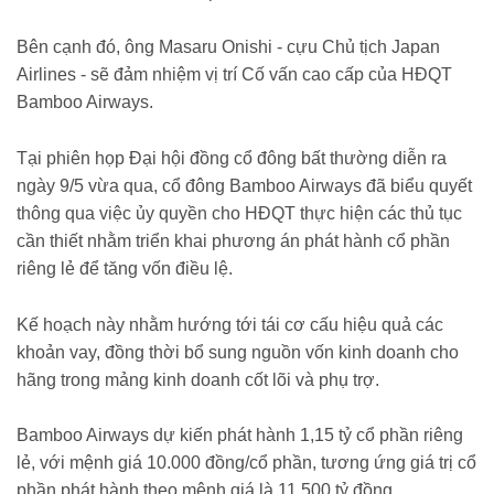
Bên cạnh đó, ông Masaru Onishi - cựu Chủ tịch Japan
Airlines - sẽ đảm nhiệm vị trí Cố vấn cao cấp của HĐQT
Bamboo Airways.
Tại phiên họp Đại hội đồng cổ đông bất thường diễn ra
ngày 9/5 vừa qua, cổ đông Bamboo Airways đã biểu quyết
thông qua việc ủy quyền cho HĐQT thực hiện các thủ tục
cần thiết nhằm triển khai phương án phát hành cổ phần
riêng lẻ để tăng vốn điều lệ.
Kế hoạch này nhằm hướng tới tái cơ cấu hiệu quả các
khoản vay, đồng thời bổ sung nguồn vốn kinh doanh cho
hãng trong mảng kinh doanh cốt lõi và phụ trợ.
Bamboo Airways dự kiến phát hành 1,15 tỷ cổ phần riêng
lẻ, với mệnh giá 10.000 đồng/cổ phần, tương ứng giá trị cổ
phần phát hành theo mệnh giá là 11.500 tỷ đồng.