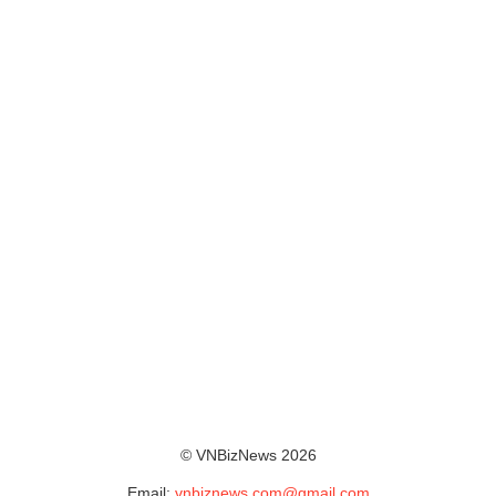
© VNBizNews 2026
Email:
vnbiznews.com@gmail.com