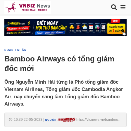
DOANH NHÂN
Bamboo Airways có tổng giám
đốc mới
Ông Nguyễn Minh Hải từng là Phó tổng giám đốc
Vietnam Airlines, Tổng giám đốc Cambodia Angkor
Air, nay chuyển sang làm Tổng giám đốc Bamboo
Airways.
16:39 22-05-2023
|
:
https://vtcnews.vn/bamboo-
NGUỒN
airways-co-tong-giam-doc-moi-ar784463.html