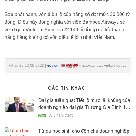
Sau phát hành, vốn điều lệ của hãng sẽ đạt mức 30.000 tỷ
đồng. Điều này đồng nghĩa với việc Bamboo Airways sẽ
vượt qua Vietnam Airlines (22.144 tỷ đồng) để trở thành
hãng hàng không có vốn điều lệ lớn nhất Việt Nam.
16:39 22-05-2023
|
:
https://vtcnews.vn/bamboo-
NGUỒN
airways-co-tong-giam-doc-moi-ar784463.html
CÁC TIN KHÁC
Đại gia tuần qua: Tiết lộ mức lãi khủng của
doanh nghiệp đại gia Trương Gia Bình 4
tháng qua
3 năm trước
Từ du học sinh cho đến chủ doanh nghiệp