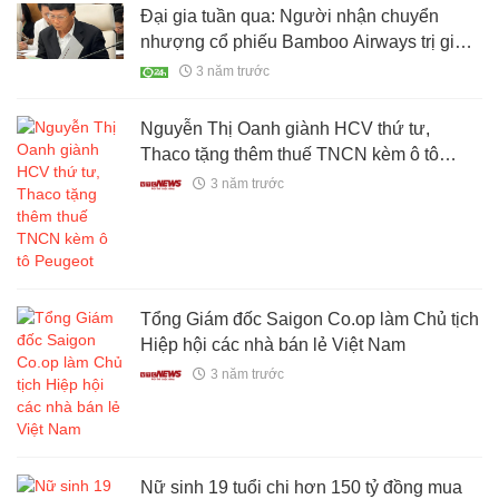
Đại gia tuần qua: Người nhận chuyển
nhượng cổ phiếu Bamboo Airways trị giá
4.000 tỷ đồng là ai?
3 năm trước
Nguyễn Thị Oanh giành HCV thứ tư,
Thaco tặng thêm thuế TNCN kèm ô tô
Peugeot
3 năm trước
Tổng Giám đốc Saigon Co.op làm Chủ tịch
Hiệp hội các nhà bán lẻ Việt Nam
3 năm trước
Nữ sinh 19 tuổi chi hơn 150 tỷ đồng mua