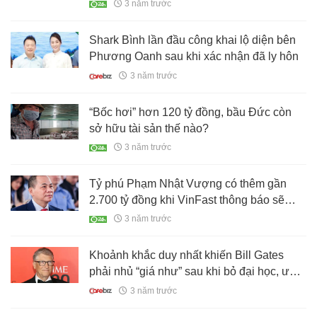
3 năm trước
Shark Bình lần đầu công khai lộ diện bên
Phương Oanh sau khi xác nhận đã ly hôn
3 năm trước
“Bốc hơi” hơn 120 tỷ đồng, bầu Đức còn
sở hữu tài sản thế nào?
3 năm trước
Tỷ phú Phạm Nhật Vượng có thêm gần
2.700 tỷ đồng khi VinFast thông báo sẽ
niêm yết tại Mỹ
3 năm trước
Khoảnh khắc duy nhất khiến Bill Gates
phải nhủ “giá như” sau khi bỏ đại học, ước
bản thân biết sớm 5 điều này khi còn đôi
3 năm trước
mươi