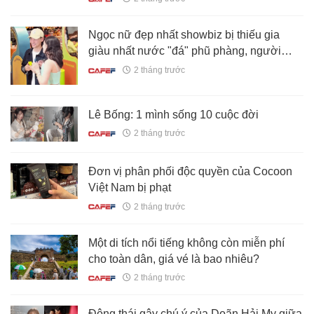
đầy
Ngọc nữ đẹp nhất showbiz bị thiếu gia
giàu nhất nước "đá" phũ phàng, người
trong cuộc phải lên tiếng gấp
2 tháng trước
Lê Bống: 1 mình sống 10 cuộc đời
2 tháng trước
Đơn vị phân phối độc quyền của Cocoon
Việt Nam bị phạt
2 tháng trước
Một di tích nổi tiếng không còn miễn phí
cho toàn dân, giá vé là bao nhiêu?
2 tháng trước
Động thái gây chú ý của Doãn Hải My giữa