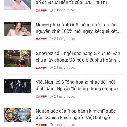
để có visual tiên tử của Lưu Thi Thi
2 tháng trước
Người phụ nữ 40 tuổi uống nước ép táo
nguyên chất 100% mỗi ngày, kết quả xét
nghiệm của bác sĩ gây bất ngờ!
2 tháng trước
Showbiz có 1 ngôi sao hạng S 45 tuổi vẫn
chưa lấy chồng: Sở hữu biệt phủ hoành
tráng, góc nào cũng đẹp như bức tranh
2 tháng trước
Việt Nam có 3 "ông hoàng nhạc đỏ" nổi
đình đám: Người "lẻ bóng" trong cơ ngơi
10.000m2, người sống kín tiếng, viên mãn
2 tháng trước
ở tuổi U60
Nguồn gốc của “hộp bánh kim chỉ” quốc
dân Danisa khiến người Việt bất ngờ
2 tháng trước