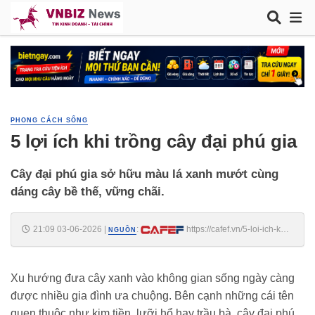
PHONG CÁCH SỐNG
5 lợi ích khi trồng cây đại phú gia
Cây đại phú gia sở hữu màu lá xanh mướt cùng
dáng cây bề thế, vững chãi.
21:09 03-06-2026
|
:
https://cafef.vn/5-loi-ich-khi-
NGUỒN
trong-cay-dai-phu-gia-188260603203406815.chn
Xu hướng đưa cây xanh vào không gian sống ngày càng
được nhiều gia đình ưa chuộng. Bên cạnh những cái tên
quen thuộc như kim tiền, lưỡi hổ hay trầu bà, cây đại phú