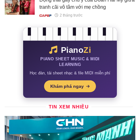
tranh cãi vô tâm với mẹ chồng
2 tháng trước
Piano
Zi
PIANO SHEET MUSIC & MIDI
LEARNING
Học đàn, tải sheet nhạc & file MIDI miễn phí
Khám phá ngay
TIN XEM NHIỀU