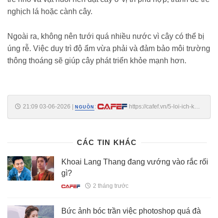
nghịch lá hoặc cành cây.
Ngoài ra, không nên tưới quá nhiều nước vì cây có thể bị
úng rễ. Việc duy trì độ ẩm vừa phải và đảm bảo môi trường
thông thoáng sẽ giúp cây phát triển khỏe mạnh hơn.
21:09 03-06-2026
|
:
https://cafef.vn/5-loi-ich-khi-
NGUỒN
trong-cay-dai-phu-gia-188260603203406815.chn
CÁC TIN KHÁC
Khoai Lang Thang đang vướng vào rắc rối
gì?
2 tháng trước
Bức ảnh bóc trần việc photoshop quá đà