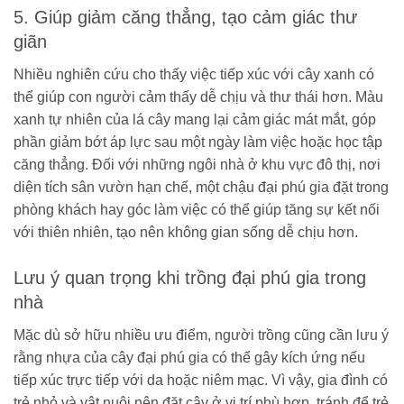
5. Giúp giảm căng thẳng, tạo cảm giác thư
giãn
Nhiều nghiên cứu cho thấy việc tiếp xúc với cây xanh có
thể giúp con người cảm thấy dễ chịu và thư thái hơn. Màu
xanh tự nhiên của lá cây mang lại cảm giác mát mắt, góp
phần giảm bớt áp lực sau một ngày làm việc hoặc học tập
căng thẳng. Đối với những ngôi nhà ở khu vực đô thị, nơi
diện tích sân vườn hạn chế, một chậu đại phú gia đặt trong
phòng khách hay góc làm việc có thể giúp tăng sự kết nối
với thiên nhiên, tạo nên không gian sống dễ chịu hơn.
Lưu ý quan trọng khi trồng đại phú gia trong
nhà
Mặc dù sở hữu nhiều ưu điểm, người trồng cũng cần lưu ý
rằng nhựa của cây đại phú gia có thể gây kích ứng nếu
tiếp xúc trực tiếp với da hoặc niêm mạc. Vì vậy, gia đình có
trẻ nhỏ và vật nuôi nên đặt cây ở vị trí phù hợp, tránh để trẻ