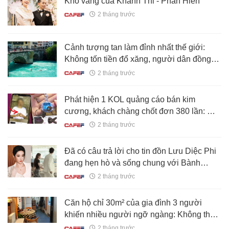
Kho vàng của Khánh Thi - Phan Hiển
2 tháng trước
Cảnh tượng tan làm đỉnh nhất thế giới:
Không tốn tiền đổ xăng, người dân đồng
loạt ôm túi chống nước nhảy xuống sông
2 tháng trước
bơi về nhà
Phát hiện 1 KOL quảng cáo bán kim
cương, khách chàng chốt đơn 380 lần: Đi
kiểm định kết quả gây sốc
2 tháng trước
Đã có câu trả lời cho tin đồn Lưu Diệc Phi
đang hẹn hò và sống chung với Bành
Quán Anh
2 tháng trước
Căn hộ chỉ 30m² của gia đình 3 người
khiến nhiều người ngỡ ngàng: Không thừa
một mét vuông nào, sống gọn mà vẫn đủ
2 tháng trước