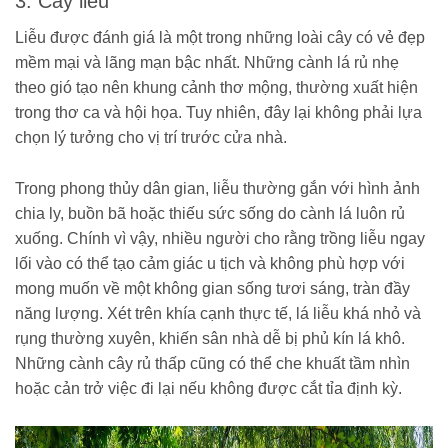
3. Cây liễu
Liễu được đánh giá là một trong những loài cây có vẻ đẹp
mềm mại và lãng mạn bậc nhất. Những cành lá rủ nhẹ
theo gió tạo nên khung cảnh thơ mộng, thường xuất hiện
trong thơ ca và hội họa. Tuy nhiên, đây lại không phải lựa
chọn lý tưởng cho vị trí trước cửa nhà.
Trong phong thủy dân gian, liễu thường gắn với hình ảnh
chia ly, buồn bã hoặc thiếu sức sống do cành lá luôn rủ
xuống. Chính vì vậy, nhiều người cho rằng trồng liễu ngay
lối vào có thể tạo cảm giác u tịch và không phù hợp với
mong muốn về một không gian sống tươi sáng, tràn đầy
năng lượng. Xét trên khía cạnh thực tế, lá liễu khá nhỏ và
rụng thường xuyên, khiến sân nhà dễ bị phủ kín lá khô.
Những cành cây rủ thấp cũng có thể che khuất tầm nhìn
hoặc cản trở việc đi lại nếu không được cắt tỉa định kỳ.