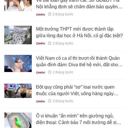
Về bài toán gây tranh cãi: Sở GD&ĐT Hà
Nội khẳng định sẽ chấm đảm bảo quyền
lợi học sinh
2 tháng trước
Một trường THPT mới được thành lập
giữa lòng đại học ở Hà Nội, có gì đặc biệt?
2 tháng trước
Việt Nam có ca sĩ thi trượt rồi thành Quán
quân đình đám: Diva thế hệ mới, đắt show
bậc nhất thị trường
2 tháng trước
Đột quỵ cũng phải “sợ” loại nước quen
thuộc của người Việt, uống hàng ngày
thêm lợi đủ đường: Không phải trà xanh
2 tháng trước
Ổ vi khuẩn "ẩn mình" trên giường ngủ,
điện thoại: Cảnh báo 7 môi trường dễ sinh