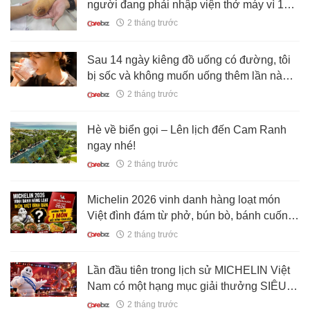
người đang phải nhập viện thở máy vì 1
căn bệnh do chủ quan vết thương nhỏ
2 tháng trước
Sau 14 ngày kiêng đồ uống có đường, tôi
bị sốc và không muốn uống thêm lần nào
nữa!
2 tháng trước
Hè về biển gọi – Lên lịch đến Cam Ranh
ngay nhé!
2 tháng trước
Michelin 2026 vinh danh hàng loạt món
Việt đình đám từ phở, bún bò, bánh cuốn,
bánh xèo... nhưng thiếu 1 MÓN nổi tiếng
2 tháng trước
toàn cầu
Lần đầu tiên trong lịch sử MICHELIN Việt
Nam có một hạng mục giải thưởng SIÊU
ĐẶC BIỆT
2 tháng trước