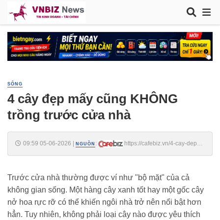
SỐNG
4 cây đẹp mấy cũng KHÔNG
trồng trước cửa nhà
09:59 05-06-2026
|
:
https://cafebiz.vn/4-cay-dep-
NGUỒN
may-cung-khong-trong-truoc-cua-nha-17626060508502482.chn
Trước cửa nhà thường được ví như "bộ mặt" của cả
không gian sống. Một hàng cây xanh tốt hay một gốc cây
nở hoa rực rỡ có thể khiến ngôi nhà trở nên nổi bật hơn
hẳn. Tuy nhiên, không phải loại cây nào được yêu thích