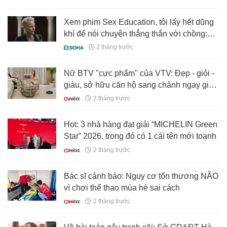
Xem phim Sex Education, tôi lấy hết dũng
khí để nói chuyện thẳng thắn với chồng:
Phải cứu lấy con trai khỏi căn nhà ngột
2 tháng trước
ngạt này!
Nữ BTV "cực phẩm" của VTV: Đẹp - giỏi -
giàu, sở hữu căn hộ sang chảnh ngay giữa
lòng Hà Nội
2 tháng trước
Hot: 3 nhà hàng đạt giải “MICHELIN Green
Star” 2026, trong đó có 1 cái tên mới toanh
2 tháng trước
Bác sĩ cảnh báo: Nguy cơ tổn thương NÃO
vì chơi thể thao mùa hè sai cách
2 tháng trước