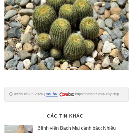
09:59 05-06-2026
|
:
https://cafebiz.vn/4-cay-dep-
NGUỒN
may-cung-khong-trong-truoc-cua-nha-17626060508502482.chn
CÁC TIN KHÁC
Bệnh viện Bạch Mai cảnh báo: Nhiều