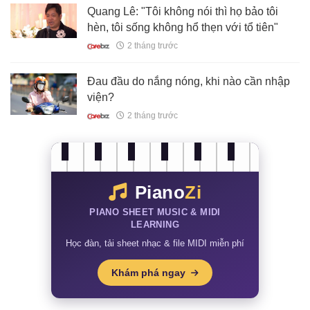
Quang Lê: "Tôi không nói thì họ bảo tôi
hèn, tôi sống không hổ thẹn với tổ tiên"
2 tháng trước
Đau đầu do nắng nóng, khi nào cần nhập
viện?
2 tháng trước
Piano
Zi
PIANO SHEET MUSIC & MIDI
LEARNING
Học đàn, tải sheet nhạc & file MIDI miễn phí
Khám phá ngay