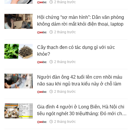
sôi vi khuẩn trong nhà mà nhiều người
2 tháng trước
thường bỏ qua
Hội chứng “sợ màn hình”: Dân văn phòng
không dám rời mắt khỏi điện thoại, laptop
2 tháng trước
Cây thạch đen có tác dụng gì với sức
khỏe?
2 tháng trước
Người đàn ông 42 tuổi lên cơn nhồi máu
não sau khi ngủ trưa kiểu này ở chỗ làm
2 tháng trước
Gia đình 4 người ở Long Biên, Hà Nội chi
tiêu ngót nghét 30 triệu/tháng: Đó mới chỉ
là chi phí cơ bản, các khoản lặt vặt lại trích
2 tháng trước
tiết kiệm ra tiêu