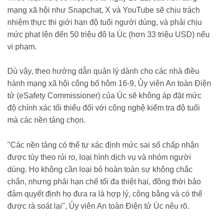
mạng xã hội như Snapchat, X và YouTube sẽ chịu trách
nhiệm thực thi giới hạn độ tuổi người dùng, và phải chịu
mức phạt lên đến 50 triệu đô la Úc (hơn 33 triệu USD) nếu
vi phạm.
Dù vậy, theo hướng dẫn quản lý dành cho các nhà điều
hành mạng xã hội công bố hôm 16-9, Ủy viên An toàn Điện
tử (eSafety Commissioner) của Úc sẽ không áp đặt mức
độ chính xác tối thiểu đối với công nghệ kiểm tra độ tuổi
mà các nền tảng chọn.
"Các nền tảng có thể tự xác định mức sai số chấp nhận
được tùy theo rủi ro, loại hình dịch vụ và nhóm người
dùng. Họ không cần loại bỏ hoàn toàn sự không chắc
chắn, nhưng phải hạn chế tối đa thiệt hại, đồng thời bảo
đảm quyết định họ đưa ra là hợp lý, công bằng và có thể
được rà soát lại", Ủy viên An toàn Điện tử Úc nêu rõ.