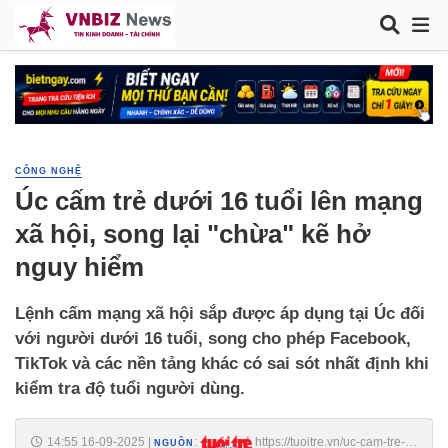
CÔNG NGHỆ
Úc cấm trẻ dưới 16 tuổi lên mạng
xã hội, song lại "chừa" kẽ hở
nguy hiểm
Lệnh cấm mạng xã hội sắp được áp dụng tại Úc đối
với người dưới 16 tuổi, song cho phép Facebook,
TikTok và các nền tảng khác có sai sót nhất định khi
kiểm tra độ tuổi người dùng.
14:55 16-09-2025
|
:
https://tuoitre.vn/uc-cam-tre-
NGUỒN