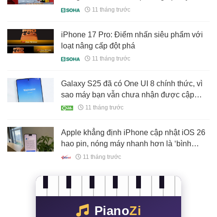
dựng môi trường xanh và bền vững như
11 tháng trước
thế nào
iPhone 17 Pro: Điểm nhấn siêu phẩm với
loạt nâng cấp đột phá
11 tháng trước
Galaxy S25 đã có One UI 8 chính thức, vì
sao máy bạn vẫn chưa nhận được cập
nhật?
11 tháng trước
Apple khẳng định iPhone cập nhật iOS 26
hao pin, nóng máy nhanh hơn là ‘bình
thường’
11 tháng trước
Piano
Zi