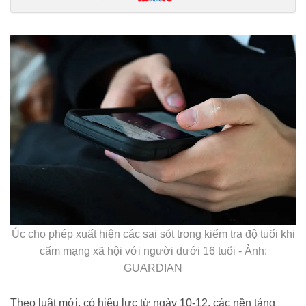
duoi-16-tuoi-len-mang-xa-hoi-song-lai-chua-ke-ho-nguy-hiem-
20250916133656081.htm
Úc cho phép xuất hiện các sai sót trong kiểm tra độ tuổi khi
cấm mạng xã hội với người dưới 16 tuổi - Ảnh:
GUARDIAN
Theo luật mới, có hiệu lực từ ngày 10-12, các nền tảng