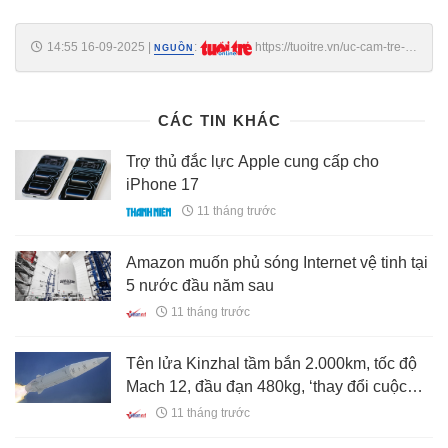
14:55 16-09-2025
|
:
https://tuoitre.vn/uc-cam-tre-
NGUỒN
duoi-16-tuoi-len-mang-xa-hoi-song-lai-chua-ke-ho-nguy-hiem-
20250916133656081.htm
CÁC TIN KHÁC
Trợ thủ đắc lực Apple cung cấp cho
iPhone 17
11 tháng trước
Amazon muốn phủ sóng Internet vệ tinh tại
5 nước đầu năm sau
11 tháng trước
Tên lửa Kinzhal tầm bắn 2.000km, tốc độ
Mach 12, đầu đạn 480kg, ‘thay đổi cuộc
chơi’
11 tháng trước