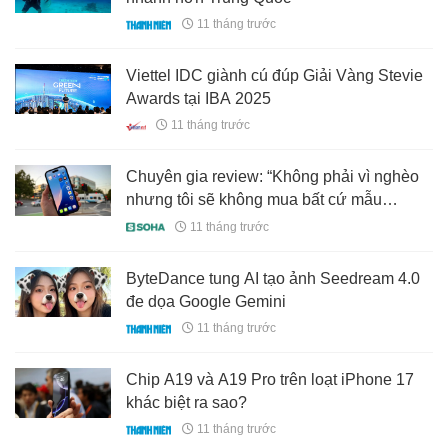
11 tháng trước
Viettel IDC giành cú đúp Giải Vàng Stevie
Awards tại IBA 2025
11 tháng trước
Chuyên gia review: “Không phải vì nghèo
nhưng tôi sẽ không mua bất cứ mẫu
iPhone 17 nào trong năm nay”
11 tháng trước
ByteDance tung AI tạo ảnh Seedream 4.0
đe dọa Google Gemini
11 tháng trước
Chip A19 và A19 Pro trên loạt iPhone 17
khác biệt ra sao?
11 tháng trước