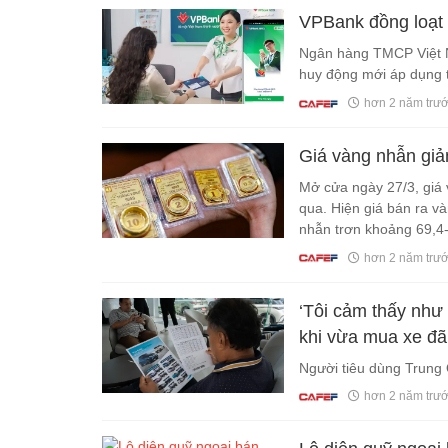
VPBank đồng loạt t
Ngân hàng TMCP Việt N
huy động mới áp dụng từ
hơn 2 năm trư
Giá vàng nhẫn giả
Mở cửa ngày 27/3, giá 
qua. Hiện giá bán ra v
nhẫn trơn khoảng 69,4-
hơn 2 năm trư
‘Tôi cảm thấy như 
khi vừa mua xe đã
Người tiêu dùng Trung 
hơn 2 năm trư