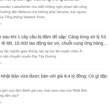
exander Lukashenko cho biết những nghi phạm tấn công
hướng đến Belarus chứ không phải Ukraine, trái ngược
ủa Tổng thống Vladimir Putin.
ớc
sau khi 1 cây cầu bị đâm đổ sập: Cảng từng xử lý 53
 tê liệt, 15.000 lao động bơ vơ, chuỗi cung ứng hàng
iêm trọng
ự tắc nghẽn giao thông, tạo áp lực lên tuyến châu Á -
c vận chuyển xuyên Đại Tây Dương.
ớc
 Nhật Bản vừa được bán với giá 9,4 tỷ đồng: Có gì đặc
 giới sưu tầm đánh giá cao, loại rượu này của Nhật Bản
ng đến vậy?
ớc