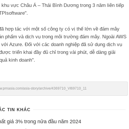
 khu vực Châu Á – Thái Bình Dương trong 3 năm liên tiếp
TPIsoftware".
 đã hợp tác với một số công ty có vị thế lớn về đám mây
 sản phẩm và dịch vụ trong môi trường đám mây. Ngoài AWS
với Azure. Đối với các doanh nghiệp đã sử dụng dịch vụ
ợc triển khai đầy đủ chỉ trong vài phút, dễ dàng giải
quả kinh doanh".
ww.prnasia.com/asia-story/archive/4369710_VI69710_11
ÁC TIN KHÁC
mất giá 3% trong nửa đầu năm 2024