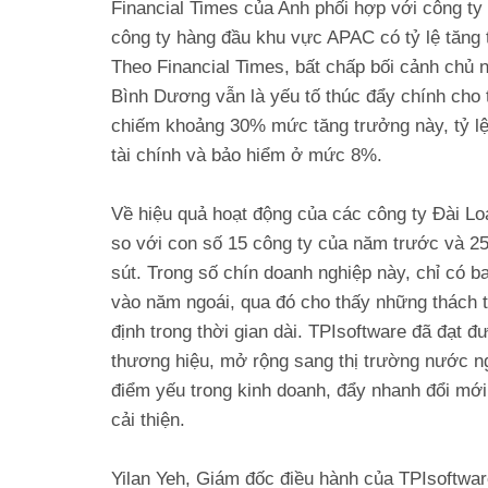
Financial Times của Anh phối hợp với công t
công ty hàng đầu khu vực APAC có tỷ lệ tăng
Theo Financial Times, bất chấp bối cảnh chủ n
Bình Dương vẫn là yếu tố thúc đẩy chính cho
chiếm khoảng 30% mức tăng trưởng này, tỷ lệ c
tài chính và bảo hiểm ở mức 8%.
Về hiệu quả hoạt động của các công ty Đài Lo
so với con số 15 công ty của năm trước và 2
sút. Trong số chín doanh nghiệp này, chỉ có 
vào năm ngoái, qua đó cho thấy những thách t
định trong thời gian dài. TPIsoftware đã đạt 
thương hiệu, mở rộng sang thị trường nước ngo
điểm yếu trong kinh doanh, đẩy nhanh đổi mới 
cải thiện.
Yilan Yeh
, Giám đốc điều hành của TPIsoftware