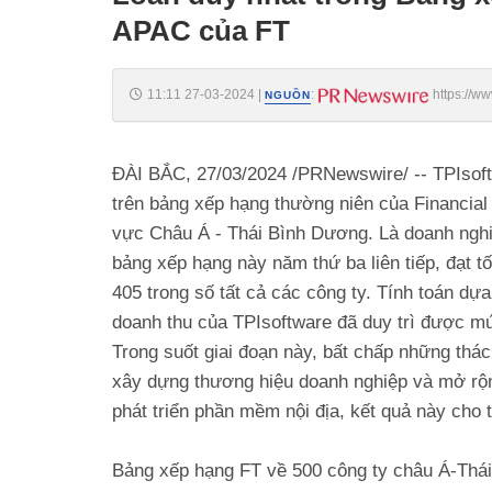
APAC của FT
11:11 27-03-2024
|
:
https://w
NGUỒN
ĐÀI BẮC,
27/03/2024
/PRNewswire/ -- TPIsoft
trên bảng xếp hạng thường niên của Financial
vực Châu Á - Thái Bình Dương. Là doanh nghi
bảng xếp hạng này năm thứ ba liên tiếp, đạt 
405 trong số tất cả các công ty. Tính toán dự
doanh thu của TPIsoftware đã duy trì được mức
Trong suốt giai đoạn này, bất chấp những thác
xây dựng thương hiệu doanh nghiệp và mở rộ
phát triển phần mềm nội địa, kết quả này cho 
Bảng xếp hạng FT về 500 công ty châu Á-Thá