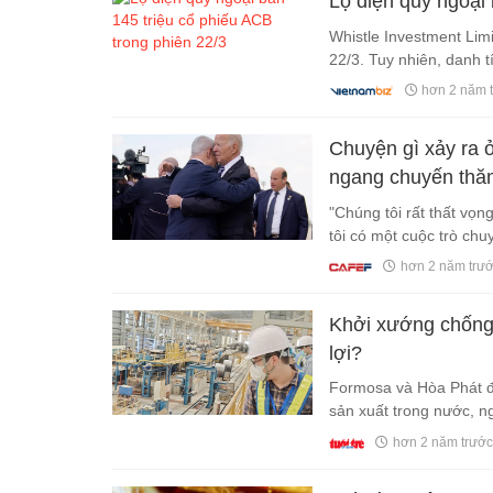
Lộ diện quỹ ngoại 
Whistle Investment Limi
22/3. Tuy nhiên, danh t
hơn 2 năm 
Chuyện gì xảy ra 
ngang chuyến th
"Chúng tôi rất thất vọ
tôi có một cuộc trò chu
hơn 2 năm trư
Khởi xướng chống 
lợi?
Formosa và Hòa Phát đề
sản xuất trong nước, n
hơn 2 năm trước