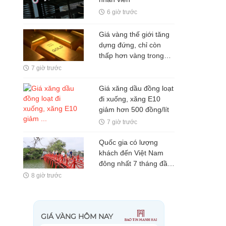
6 giờ trước
Giá vàng thế giới tăng
dựng đứng, chỉ còn
thấp hơn vàng trong
nước 5 triệu
7 giờ trước
đồng/lượng
Giá xăng dầu đồng loạt
đi xuống, xăng E10
giảm hơn 500 đồng/lít
7 giờ trước
Quốc gia có lượng
khách đến Việt Nam
đông nhất 7 tháng đầu
năm, vượt Hàn Quốc
8 giờ trước
và Nga, gấp gần 6 lần
Ấn Độ