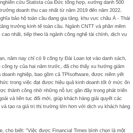
y nghiên cứu Statista của Đức tổng hợp, xướng danh 500
 trưởng doanh thu cao nhất từ năm 2019 đến năm 2022.
ghĩa bảo hộ toàn cầu đang gia tăng, khu vực châu Á - Thái
 tăng trưởng kinh tế toàn cầu. Ngành CNTT và phần mềm
ao nhất, tiếp theo là ngành công nghệ tài chính, dịch vụ
an, năm nay chỉ có 9 công ty Đài Loan lọt vào danh sách,
5 công ty của hai năm trước, đã cho thấy xu hướng giảm
ba doanh nghiệp, bao gồm cả TPIsoftware, được niêm yết
hức trong việc đạt được hiệu quả kinh doanh tốt ở mức ổn
được thành công nhờ những nỗ lực gần đây trong phát triển
ài và liên tục đổi mới, giúp khách hàng giải quyết các
và tạo ra giá trị thị trường lớn hơn với dịch vụ khách hàng
, cho biết: "Việc được Financial Times bình chọn là một