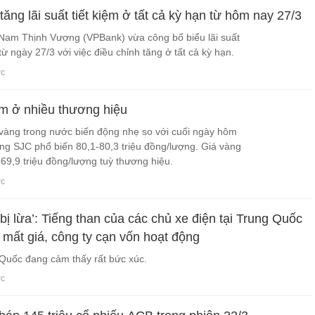
ăng lãi suất tiết kiệm ở tất cả kỳ hạn từ hôm nay 27/3
am Thịnh Vượng (VPBank) vừa công bố biểu lãi suất
 ngày 27/3 với việc điều chỉnh tăng ở tất cả kỳ hạn.
ớc
m ở nhiều thương hiệu
vàng trong nước biến động nhẹ so với cuối ngày hôm
àng SJC phổ biến 80,1-80,3 triệu đồng/lượng. Giá vàng
69,9 triệu đồng/lượng tuỳ thương hiệu.
ớc
bị lừa’: Tiếng than của các chủ xe điện tại Trung Quốc
 mất giá, công ty cạn vốn hoạt động
Quốc đang cảm thấy rất bức xúc.
ớc