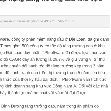
ww.prnasia.com/asia-story/archive/4369710_VI69710_11
ware, công ty phần mềm hàng đầu ở Đài Loan, đã ghi danh
 Times gồm 500 công ty có tốc độ tăng trưởng cao ở khu
ệp Đài Loan duy nhất, TPIsoftware đã được lựa chọn vào
tốc độ CAGR đầy ấn tượng là 29,7% và giữ vững vị trí thứ
a trên chuẩn đối sánh tốc độ tăng trưởng kép trong 3 năm,
 độ cạnh tranh cao trên thị trường trong 5 năm liên tiếp.
h thức của thời kỳ hậu đại dịch, TPIsoftware vẫn tích cực
ng kinh doanh sang khu vực Đông Nam Á. Đối với các nhà
thấy thành tựu mà họ phải vất vả mới đạt được.
i Bình Dương tăng trưởng cao, nằm trong ấn phẩm do