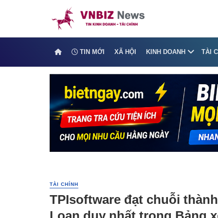
TIN MỚI
XÃ HỘI
KINH DOANH
TÀI 
TÀI CHÍNH
TPIsoftware đạt chuỗi thành 
Loan duy nhất trong Bảng x