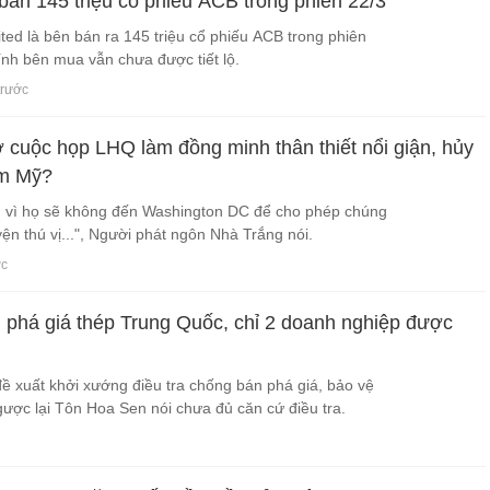
bán 145 triệu cổ phiếu ACB trong phiên 22/3
ted là bên bán ra 145 triệu cổ phiếu ACB trong phiên
ính bên mua vẫn chưa được tiết lộ.
trước
ở cuộc họp LHQ làm đồng minh thân thiết nổi giận, hủy
ăm Mỹ?
ng vì họ sẽ không đến Washington DC để cho phép chúng
yện thú vị...", Người phát ngôn Nhà Trắng nói.
ớc
phá giá thép Trung Quốc, chỉ 2 doanh nghiệp được
 xuất khởi xướng điều tra chống bán phá giá, bảo vệ
gược lại Tôn Hoa Sen nói chưa đủ căn cứ điều tra.