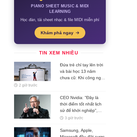
PIANO SHEET MUSIC & MIDI
LEARNING
Học đàn, tải sheet nhạc & file MIDI miễn phí
Khám phá ngay
TIN XEM NHIỀU
Đứa trẻ chỉ tay lên trời
và bài học 13 năm
chưa cũ: Khi công nghệ
rẻ dần, thứ đắt nhất là
2 giờ trước
một ý tưởng
CEO Nvidia: "Đây là
thời điểm tốt nhất lịch
sử để khởi nghiệp",
nhiều người thất bại chỉ
3 giờ trước
vì mắc kẹt ở 1 ĐIỀU ai
cũng hiểu nhưng ít khi
Samsung, Apple,
vượt qua được
Microsoft đều đặt cược