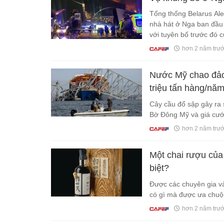
Tổng thống Belarus Al
nhà hát ở Nga ban đầu 
với tuyên bố trước đó c
hơn 2 năm trư
Nước Mỹ chao đảo 
triệu tấn hàng/năm
hóa gián đoạn ngh
Cây cầu đổ sập gây ra s
Bờ Đông Mỹ và giá cướ
hơn 2 năm trư
Một chai rượu của
biệt?
Được các chuyên gia và
có gì mà được ưa chuộ
hơn 2 năm trư