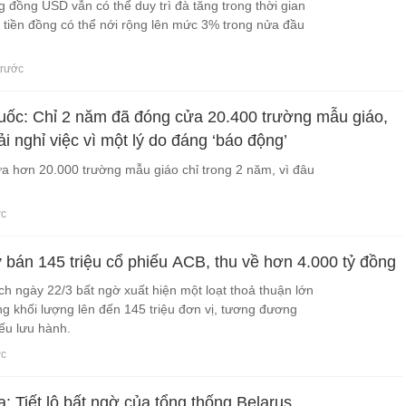
 đồng USD vẫn có thể duy trì đà tăng trong thời gian
a tiền đồng có thể nới rộng lên mức 3% trong nửa đầu
trước
ốc: Chỉ 2 năm đã đóng cửa 20.400 trường mẫu giáo,
ải nghỉ việc vì một lý do đáng ‘báo động’
a hơn 20.000 trường mẫu giáo chỉ trong 2 năm, vì đâu
ớc
 bán 145 triệu cổ phiếu ACB, thu về hơn 4.000 tỷ đồng
ch ngày 22/3 bất ngờ xuất hiện một loạt thoả thuận lớn
ng khối lượng lên đến 145 triệu đơn vị, tương đương
ếu lưu hành.
ớc
 Tiết lộ bất ngờ của tổng thống Belarus