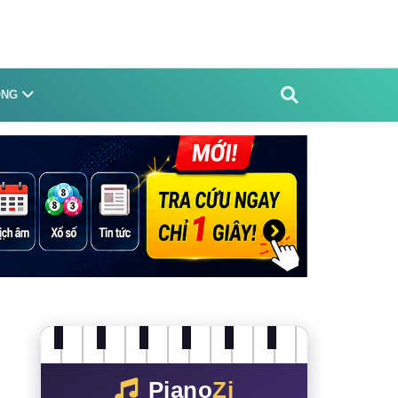
ỐNG
Piano
Zi