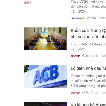
Theo VDSC, với kỳ vọng
tới, biên độ mất giá củ
năm 2024.
hơn 2 năm 
Buồn của Trung Qu
nhiều giáo viên ph
Trung Quốc đã đóng cử
nên nỗi?
hơn 2 năm trư
Lộ diện nhà đầu tư
Trước đó, phiên giao dị
tại cổ phiếu ACB với tổ
3,7% tổng lượng cổ phi
hơn 2 năm trư
Vụ khủng bố ở Nga: