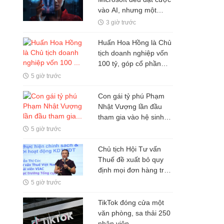
vào AI, nhưng một
nghịch lý đang xuất
3 giờ trước
hiện: Người mua không
phải lúc nào cũng dùng
Huấn Hoa Hồng là Chủ
tịch doanh nghiệp vốn
100 tỷ, góp cổ phần
trong hai doanh nghiệp
5 giờ trước
khác
Con gái tỷ phú Phạm
Nhật Vượng lần đầu
tham gia vào hệ sinh
thái Vingroup
5 giờ trước
Chủ tịch Hội Tư vấn
Thuế đề xuất bỏ quy
định mọi đơn hàng trên
sàn TMĐT đều phải
5 giờ trước
xuất hóa đơn
TikTok đóng cửa một
văn phòng, sa thải 250
nhân viên