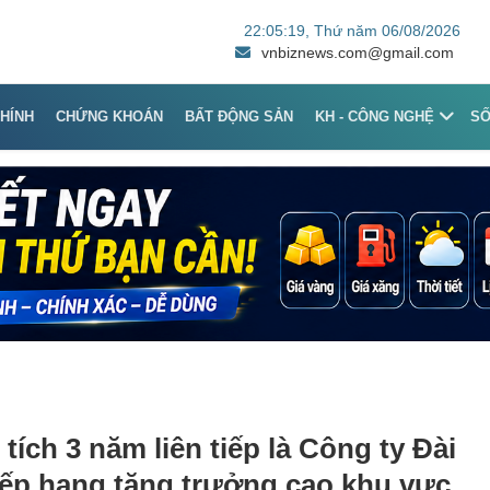
22:05:19
, Thứ năm 06/08/2026
vnbiznews.com@gmail.com
CHÍNH
CHỨNG KHOÁN
BẤT ĐỘNG SẢN
KH - CÔNG NGHỆ
S
tích 3 năm liên tiếp là Công ty Đài
ếp hạng tăng trưởng cao khu vực