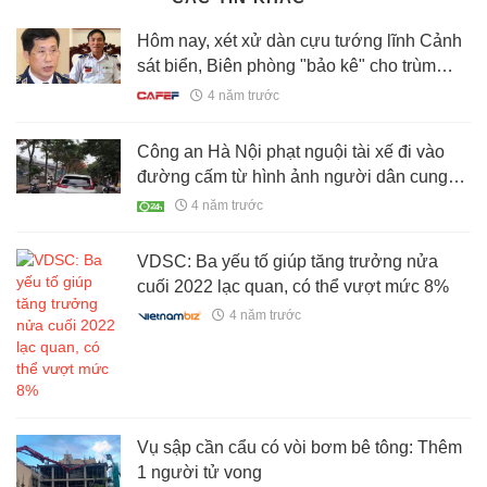
Hôm nay, xét xử dàn cựu tướng lĩnh Cảnh
sát biển, Biên phòng "bảo kê" cho trùm
buôn lậu xăng
4 năm trước
Công an Hà Nội phạt nguội tài xế đi vào
đường cấm từ hình ảnh người dân cung
cấp
4 năm trước
VDSC: Ba yếu tố giúp tăng trưởng nửa
cuối 2022 lạc quan, có thể vượt mức 8%
4 năm trước
Vụ sập cần cẩu có vòi bơm bê tông: Thêm
1 người tử vong