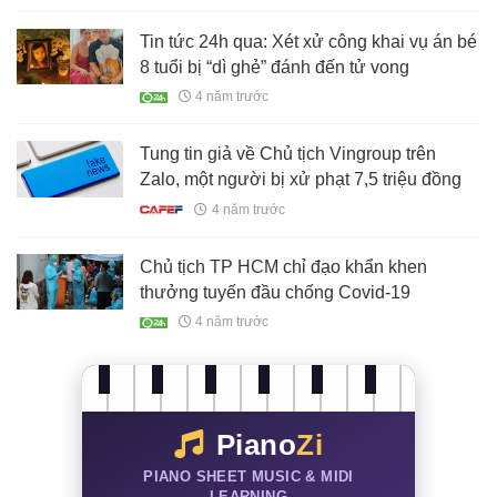
Tin tức 24h qua: Xét xử công khai vụ án bé
8 tuổi bị “dì ghẻ” đánh đến tử vong
4 năm trước
Tung tin giả về Chủ tịch Vingroup trên
Zalo, một người bị xử phạt 7,5 triệu đồng
4 năm trước
Chủ tịch TP HCM chỉ đạo khẩn khen
thưởng tuyến đầu chống Covid-19
4 năm trước
Piano
Zi
PIANO SHEET MUSIC & MIDI
LEARNING