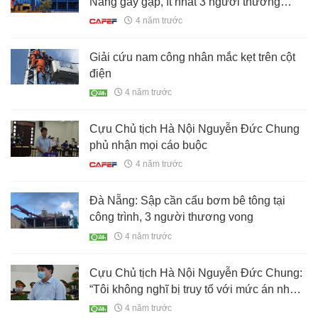
Nẵng gãy gập, ít nhất 3 người thương
vong
4 năm trước
Giải cứu nam công nhân mắc kẹt trên cột
điện
4 năm trước
Cựu Chủ tịch Hà Nội Nguyễn Đức Chung
phủ nhận mọi cáo buộc
4 năm trước
Đà Nẵng: Sập cần cẩu bơm bê tông tại
công trình, 3 người thương vong
4 năm trước
Cựu Chủ tịch Hà Nội Nguyễn Đức Chung:
“Tôi không nghĩ bị truy tố với mức án như
thế”
4 năm trước