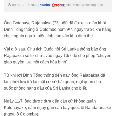
09:09 12-07-2022
|
:
https://cafebiz.vn/tong-thong-
NGUỒN
sri-lanka-bi-don-sap-ra-nuoc-ngoai-khi-xuat-hien-gan-san-bay-
20220712090753619.chn
Ông Gotabaya Rajapaksa (73 tuổi) đã được sơ tán khỏi
Dinh Tổng thống ở Colombo hôm 9/7, ngay trước khi hàng
chục nghìn người biểu tình tràn vào khu dinh thự.
Vài giờ sau, Chủ tịch Quốc hội Sri Lanka thông báo ông
Rajapaksa sẽ từ chức vào ngày 13/7 để cho phép "chuyển
giao quyền lực một cách hòa bình".
Từ khi rời Dinh Tổng thống đến nay, ông Rajapaksa đã
tạm thời lưu trú tại một cơ sở hải quân, một quan chức
quốc phòng hàng đầu của Sri Lanka cho biết.
Ngày 11/7, ông được đưa đến căn cứ không quân
Katunayake, nằm ngay gần sân bay quốc tế Bandaranaike
(ngoại ô Colombo).