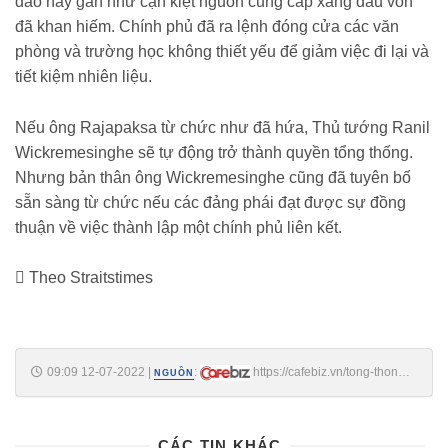
đảo này gần như cạn kiệt nguồn cung cấp xăng dầu vốn
đã khan hiếm. Chính phủ đã ra lệnh đóng cửa các văn
phòng và trường học không thiết yếu để giảm việc đi lại và
tiết kiệm nhiên liệu.
Nếu ông Rajapaksa từ chức như đã hứa, Thủ tướng Ranil
Wickremesinghe sẽ tự động trở thành quyền tổng thống.
Nhưng bản thân ông Wickremesinghe cũng đã tuyên bố
sẵn sàng từ chức nếu các đảng phái đạt được sự đồng
thuận về việc thành lập một chính phủ liên kết.
Theo Straitstimes
09:09 12-07-2022
|
:
https://cafebiz.vn/tong-thong-
NGUỒN
sri-lanka-bi-don-sap-ra-nuoc-ngoai-khi-xuat-hien-gan-san-bay-
20220712090753619.chn
CÁC TIN KHÁC