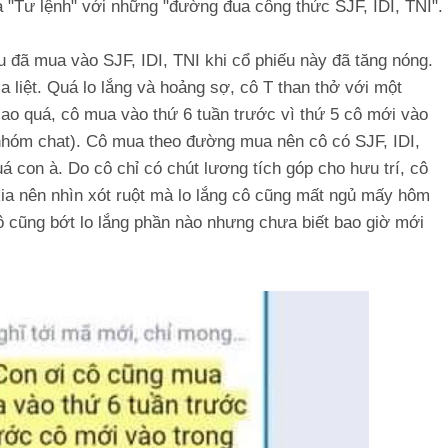
 "Tư lệnh" với những "đường đua công thức SJF, IDI, TNI".
 đã mua vào SJF, IDI, TNI khi cổ phiếu này đã tăng nóng.
 liệt. Quá lo lắng và hoảng sợ, cô T than thở với một
ao quá, cô mua vào thứ 6 tuần trước vì thứ 5 cô mới vào
 nhóm chat). Cô mua theo đường mua nên cô có SJF, IDI,
 con à. Do cô chỉ có chút lương tích góp cho hưu trí, cô
kia nên nhìn xót ruột mà lo lắng cô cũng mất ngủ mấy hôm
ô cũng bớt lo lắng phần nào nhưng chưa biết bao giờ mới