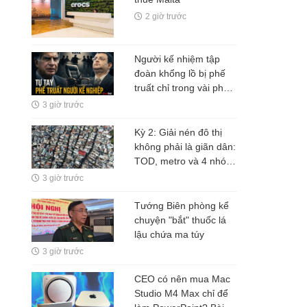
2 giờ trước
Người kế nhiệm tập
đoàn khổng lồ bị phế
truất chỉ trong vài phút,
vì dám động đến dự án
3 giờ trước
tâm huyết của người
đã chọn mình
Kỳ 2: Giải nén đô thị
không phải là giãn dân:
TOD, metro và 4 nhóm
ngành sẽ hưởng lợi
3 giờ trước
Tướng Biên phòng kể
chuyện "bắt" thuốc lá
lậu chứa ma túy
3 giờ trước
CEO có nên mua Mac
Studio M4 Max chỉ để