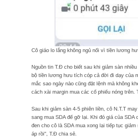
Cô giáo lo lắng không ngủ nổi vì tiền lương h
Nguồn tin T.Đ cho biết sau khi giảm sàn nhiều 
bộ tiền lương hưu tích cóp cả đời đi dạy của 
mắc sao ngày nào cũng đặt lệnh mà không khớ
cách xài margin mua các cổ phiếu nóng trên. 
Sau khi giảm sàn 4-5 phiên liền, cô N.T.T ma
sang mua SDA để gỡ lại. Khi đó giá của SDA d
đen cho cô là SDA mua xong lại tiếp tục giảm s
áp rồi", T.Đ chia sẻ.