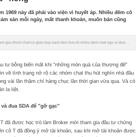
m 1969 này đã phải vào viện vì huyết áp. Nhiều đêm cô
giảm sàn mỗi ngày, mất thanh khoản, muốn bán cũng
/tham-gia-nhom-chat-co-giao-bay-sach-tien-huu-tri-nhieu-dem-mat-ngu-vi-dua-
ầu tư bỗng biến mất khi "những món quà của thượng đế"
in về tình trạng
nở rộ các nhóm chat thu hút nghìn nhà đầu
ng vài lần thậm chí hàng chục lần thời gian vừa qua. Và có
 la liệt.
NI và đua SDA để "gỡ gạc"
T.T đã được học trò làm Broker mời tham gia đầu tư chứng
n cô T đã đồng ý mở tài khoản, sau khi mở tài khoản được