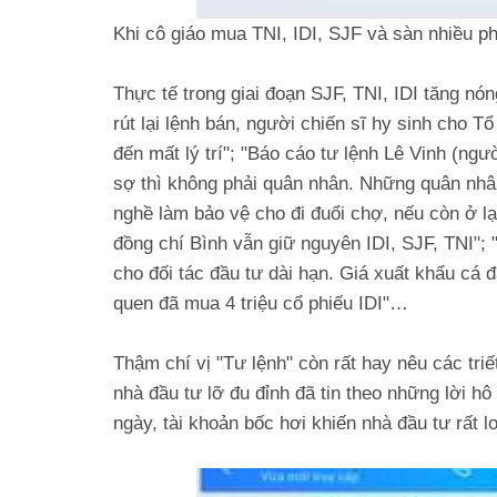
Khi cô giáo mua TNI, IDI, SJF và sàn nhiều ph
Thực tế trong giai đoạn SJF, TNI, IDI tăng nón
rút lại lệnh bán, người chiến sĩ hy sinh cho T
đến mất lý trí"; "Báo cáo tư lệnh Lê Vinh (ng
sợ thì không phải quân nhân. Những quân nhâ
nghề làm bảo vệ cho đi đuổi chợ, nếu còn ở l
đồng chí Bình vẫn giữ nguyên IDI, SJF, TNI";
cho đối tác đầu tư dài hạn. Giá xuất khẩu cá 
quen đã mua 4 triệu cổ phiếu IDI"…
Thậm chí vị "Tư lệnh" còn rất hay nêu các triế
nhà đầu tư lỡ đu đỉnh đã tin theo những lời h
ngày, tài khoản bốc hơi khiến nhà đầu tư rất lo