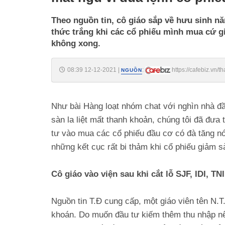
Theo nguồn tin, cô giáo sắp về hưu sinh nă
thức trắng khi các cổ phiếu mình mua cứ 
không xong.
08:39 12-12-2021
|
:
https://cafebiz.vn
NGUỒN
lenh-co-phieu-nong-20211212081524635.chn
Như bài Hàng loạt nhóm chat với nghìn nhà đ
sàn la liệt mất thanh khoản,
chúng tôi đã đưa t
tư vào mua các cổ phiếu đầu cơ có đà tăng nó
những kết cục rất bi thảm khi cổ phiếu giảm sàn
Cô giáo vào viện sau khi cắt lỗ SJF, IDI, T
Nguồn tin T.Đ cung cấp, một giáo viên tên N.
khoán. Do muốn đầu tư kiếm thêm thu nhập nê