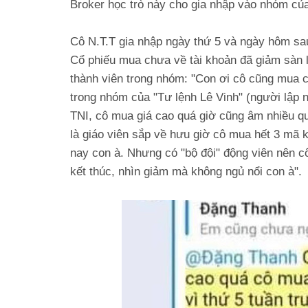
Broker học trò này cho gia nhập vào nhóm của
Cô N.T.T gia nhập ngày thứ 5 và ngày hôm sau
Cổ phiếu mua chưa về tài khoản đã giảm sàn la
thành viên trong nhóm: "Con ơi cô cũng mua c
trong nhóm của "Tư lệnh Lê Vinh" (người lập
TNI, cô mua giá cao quá giờ cũng âm nhiều quá
là giáo viên sắp về hưu giờ cô mua hết 3 mã 
nay con à. Nhưng có "bộ đội" động viên nên c
kết thúc, nhìn giảm mà không ngủ nổi con à".