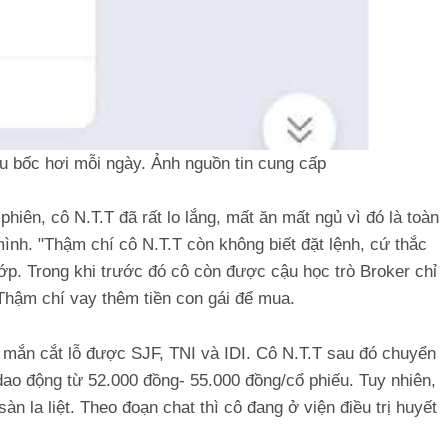
ưu bốc hơi mỗi ngày. Ảnh nguồn tin cung cấp
phiên, cô N.T.T đã rất lo lắng, mất ăn mất ngủ vì đó là toàn
mình. "Thậm chí cô N.T.T còn không biết đặt lệnh, cứ thắc
p. Trong khi trước đó cô còn được cậu học trò Broker chỉ
Thậm chí vay thêm tiền con gái để mua.
y mắn cắt lỗ được SJF, TNI và IDI. Cô N.T.T sau đó chuyển
ao động từ 52.000 đồng- 55.000 đồng/cổ phiếu. Tuy nhiên,
àn la liệt. Theo đoạn chat thì cô đang ở viện điều trị huyết