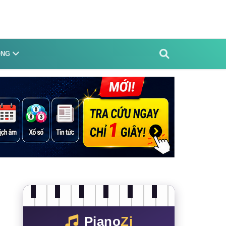
ỐNG
Piano
Zi