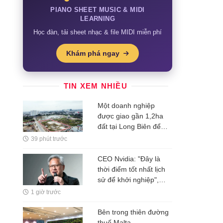
PIANO SHEET MUSIC & MIDI
LEARNING
Học đàn, tải sheet nhạc & file MIDI miễn phí
Khám phá ngay
TIN XEM NHIỀU
Một doanh nghiệp
được giao gần 1,2ha
đất tại Long Biên để
làm dự án nhà ở xã hội
39 phút trước
và thương mại
CEO Nvidia: "Đây là
thời điểm tốt nhất lịch
sử để khởi nghiệp",
nhiều người thất bại chỉ
1 giờ trước
vì mắc kẹt ở 1 ĐIỀU ai
cũng hiểu nhưng ít khi
Bên trong thiên đường
vượt qua được
thuế Malta