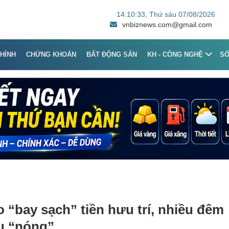
14:10:33
, Thứ sáu 07/08/2026
vnbiznews.com@gmail.com
CHÍNH
CHỨNG KHOÁN
BẤT ĐỘNG SẢN
KH - CÔNG NGHỆ
S
 “bay sạch” tiền hưu trí, nhiều đêm
ếu “nóng”