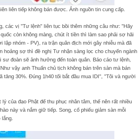
iên liên tiếp không bán được. Ảnh nguồn tin cung cấp.
g, các vị "Tư lệnh" liên tục bồi thêm những câu như: "Hãy
ổ quốc còn không màng, chút ít tiền thì làm sao phải sợ hãi
ười lập nhóm - PV), ra trận quân địch mới gây nhiễu mà đã
n hoảng sợ thì đề nghị Tư nhận sàng lọc cho chuyển ngành
ại sư đoàn sẽ ảnh hưởng đến toàn quân. Báo cáo tư lệnh,
 "Như vậy anh Thuấn chủ tịch không bán trên sàn mà bán
đã tăng 30%. Đúng 1h40 tối bắt đầu mua IDI", "Tôi và người
t lý của đạo Phật để thu phục nhân tâm, thế nên rất nhiều
ô hào này và nắm giữ tiếp. Song, cổ phiếu giảm sàn mỗi
 lắng.