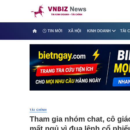
TIN MỚI
XÃ HỘI
KINH DOANH
TÀI 
TÀI CHÍNH
Tham gia nhóm chat, cô giáo
mất ngủ vì đua lệnh cổ phi