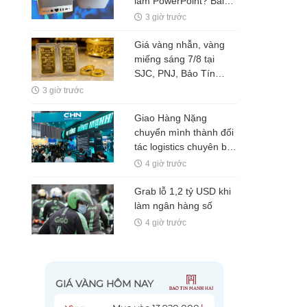
làm PowerPoint? Bài
toán không nằm ở cấu
3 giờ trước
hình, mà ở giá trị của
từng phút làm việc
Giá vàng nhẫn, vàng
miếng sáng 7/8 tại
SJC, PNJ, Bảo Tín
Mạnh Hải: Tiếp tục đà
3 giờ trước
giảm
Giao Hàng Nặng
chuyển mình thành đối
tác logistics chuyên biệt
cho kênh bán lẻ
4 giờ trước
Grab lỗ 1,2 tỷ USD khi
làm ngân hàng số
4 giờ trước