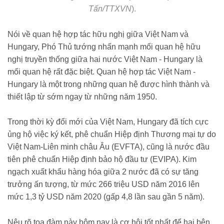
Tấn/TTXVN
).
Nói về quan hệ hợp tác hữu nghị giữa Việt Nam và
Hungary, Phó Thủ tướng nhấn mạnh mối quan hệ hữu
nghị truyền thống giữa hai nước Việt Nam - Hungary là
mối quan hệ rất đặc biệt. Quan hệ hợp tác Việt Nam -
Hungary là một trong những quan hệ được hình thành và
thiết lập từ sớm ngay từ những năm 1950.
Trong thời kỳ đổi mới của Việt Nam, Hungary đã tích cực
ủng hộ việc ký kết, phê chuẩn Hiệp định Thương mại tự do
Việt Nam-Liên minh châu Âu (EVFTA), cũng là nước đầu
tiên phê chuẩn Hiệp định bảo hộ đầu tư (EVIPA). Kim
ngạch xuất khẩu hàng hóa giữa 2 nước đã có sự tăng
trưởng ấn tượng, từ mức 266 triệu USD năm 2016 lên
mức 1,3 tỷ USD năm 2020 (gấp 4,8 lần sau gần 5 năm).
Nêu rõ tọa đàm này hôm nay là cơ hội tốt nhất để hai bên