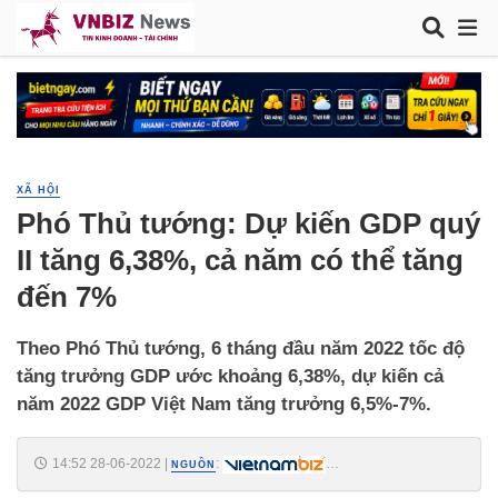
XÃ HỘI
Phó Thủ tướng: Dự kiến GDP quý
II tăng 6,38%, cả năm có thể tăng
đến 7%
Theo Phó Thủ tướng, 6 tháng đầu năm 2022 tốc độ
tăng trưởng GDP ước khoảng 6,38%, dự kiến cả
năm 2022 GDP Việt Nam tăng trưởng 6,5%-7%.
14:52 28-06-2022
|
:
NGUỒN
https://vietnambiz.vn/pho-thu-tuong-du-kien-gdp-quy-ii-tang-638-ca-