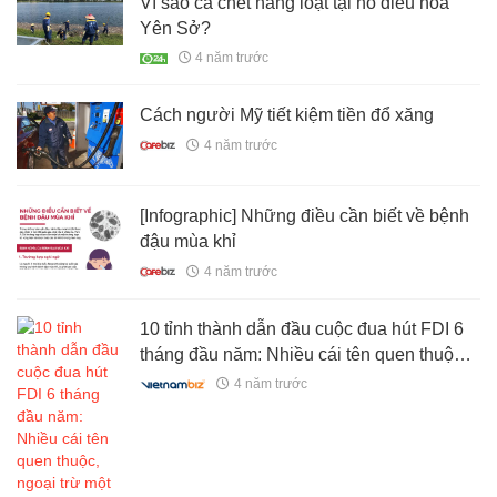
Vì sao cá chết hàng loạt tại hồ điều hòa
Yên Sở?
4 năm trước
Cách người Mỹ tiết kiệm tiền đổ xăng
4 năm trước
[Infographic] Những điều cần biết về bệnh
đậu mùa khỉ
4 năm trước
10 tỉnh thành dẫn đầu cuộc đua hút FDI 6
tháng đầu năm: Nhiều cái tên quen thuộc,
ngoại trừ một địa phương bất ngờ lọt top
4 năm trước