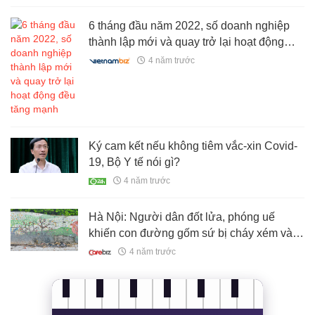
6 tháng đầu năm 2022, số doanh nghiệp
thành lập mới và quay trở lại hoạt động
đều tăng mạnh
4 năm trước
Ký cam kết nếu không tiêm vắc-xin Covid-
19, Bộ Y tế nói gì?
4 năm trước
Hà Nội: Người dân đốt lửa, phóng uế
khiến con đường gốm sứ bị cháy xém và
nhếch nhác khó tin
4 năm trước