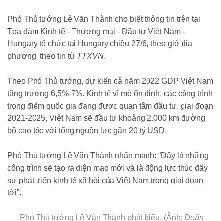
nam-co-the-tang-den-7-2022628145221934.htm
Phó Thủ tướng Lê Văn Thành cho biết thông tin trên tại
Tọa đàm Kinh tế - Thương mại - Đầu tư Việt Nam -
Hungary tổ chức tại Hungary chiều 27/6, theo giờ địa
phương, theo tin từ
TTXVN
.
Theo Phó Thủ tướng, dự kiến cả năm 2022 GDP Việt Nam
tăng trưởng 6,5%-7%. Kinh tế vĩ mô ổn định, các công trình
trọng điểm quốc gia đang được quan tâm đầu tư, giai đoạn
2021-2025, Việt Nam sẽ đầu tư khoảng 2.000 km đường
bộ cao tốc với tổng nguồn lực gần 20 tỷ USD.
Phó Thủ tướng Lê Văn Thành nhấn mạnh: “Đây là những
công trình sẽ tạo ra diện mạo mới và là động lực thúc đẩy
sự phát triển kinh tế xã hội của Việt Nam trong giai đoạn
tới”.
Phó Thủ tướng Lê Văn Thành phát biểu. (Ảnh:
Doãn