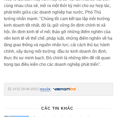
cùng nhau chia sẻ, mở ra một thời kỳ mới cho sự hợp tác,
phát triển giữa các doanh nghiệp hai nước, Phó Thủ
tướng nhấn mạnh: "Chúng tôi cam kết tạo lập môi trường
kinh doanh tốt nhất, đó là: giữ vững ổn định chính trị xã
hội, ổn định kinh tế vĩ mô; tháo gỡ những điểm nghẽn của
nền kinh tế về thể chế, pháp luật, những điểm nghẽn về hạ
tầng giao thông và nguồn nhân lực; cải cách thủ tục hành
chính, xây dựng môi trường đầu tư kinh doanh ổn định,
thực thi sự minh bạch. Đó chính là những tiền đề rất quan
trọng tạo điều kiện cho các doanh nghiệp phát triển".
14:52 28-06-2022
|
:
NGUỒN
https://vietnambiz.vn/pho-thu-tuong-du-kien-gdp-quy-ii-tang-638-ca-
nam-co-the-tang-den-7-2022628145221934.htm
CÁC TIN KHÁC