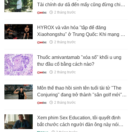
Tài chính dư dả đến mấy cũng đừng chi
nhiều tiền cho 5 việc này
2 tháng trước
HYROX và văn hóa "tập để đăng
Xiaohongshu" ở Trung Quốc: Khi mạng xã
hội trở thành động lực thể thao thật sự
2 tháng trước
Thuốc amivantamab "xóa sổ" khối u ung
thư đầu cổ bằng cách nào?
2 tháng trước
Môn thể thao hồi sinh tên tuổi tài tử "The
Conjuring" đang trở thành "sân golf mới"
của đàn ông trưởng thành
2 tháng trước
Xem phim Sex Education, tôi quyết định
bắt chước cách người đàn ông này nói
chuyện: Kết quả là con trai tôi đã thay đổi