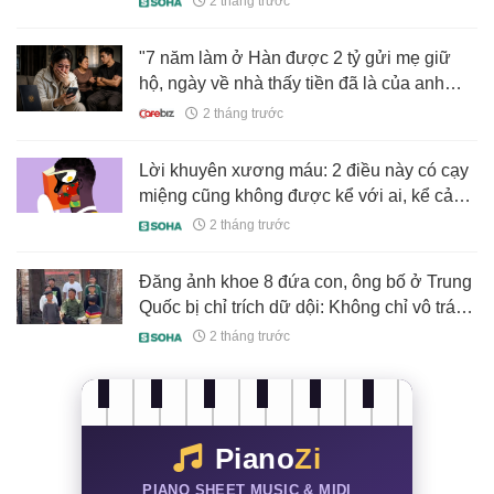
2 tháng trước
thái độ với bố!
"7 năm làm ở Hàn được 2 tỷ gửi mẹ giữ
hộ, ngày về nhà thấy tiền đã là của anh
trai, TÔI CÓ NÊN KIỆN MẸ KHÔNG?"
2 tháng trước
Lời khuyên xương máu: 2 điều này có cạy
miệng cũng không được kể với ai, kể cả
cha mẹ hay con cái ruột thịt
2 tháng trước
Đăng ảnh khoe 8 đứa con, ông bố ở Trung
Quốc bị chỉ trích dữ dội: Không chỉ vô trách
nhiệm mà còn vô cùng tàn nhẫn
2 tháng trước
Piano
Zi
PIANO SHEET MUSIC & MIDI