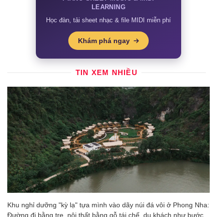
LEARNING
Học đàn, tải sheet nhạc & file MIDI miễn phí
Khám phá ngay
TIN XEM NHIỀU
Khu nghỉ dưỡng "kỳ lạ" tựa mình vào dãy núi đá vôi ở Phong Nha:
Đường đi bằng tre, nội thất bằng gỗ tái chế, du khách như bước