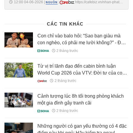
12:00 04-06-2026
|
:
https://cafebiz.vn/nhan-phat-
NGUỒN
bieu-dang-viral-cua-dai-su-do-hung-viet-tai-lien-hop-quoc-rut-ra-chan-
ly-trong-quan-tri-moi-quan-he-va-quan-tri-doanh-nghiep-
176260604113543939.chn
CÁC TIN KHÁC
Con chỉ vào balo hỏi: “Sao bạn giàu mà
con nghèo, có phải mẹ lười không?” - Đây
là câu trả lời hơn cả tuyệt vời từ một bà mẹ
2 tháng trước
TP.HCM
Từ vị trí lãnh đạo đến cabin bình luận
World Cup 2026 của VTV: Đời tư của con
trai cố nhạc sĩ giữ kỷ lục Việt Nam gây chú
2 tháng trước
ý
Cảnh tượng lúc 8h tối trong phòng khách
một gia đình gây tranh cãi
2 tháng trước
Những người có gan yếu thường có 4 đặc
điểm này khi ngủ: Hãy kiểm tra ngay!