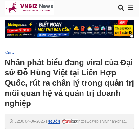
SỐNG
Nhân phát biểu đang viral của Đại
sứ Đỗ Hùng Việt tại Liên Hợp
Quốc, rút ra chân lý trong quản trị
mối quan hệ và quản trị doanh
nghiệp
12:00 04-06-2026
|
:
https://cafebiz.vn/nhan-phat-
NGUỒN
bieu-dang-viral-cua-dai-su-do-hung-viet-tai-lien-hop-quoc-rut-ra-chan-
ly-trong-quan-tri-moi-quan-he-va-quan-tri-doanh-nghiep-
176260604113543939.chn