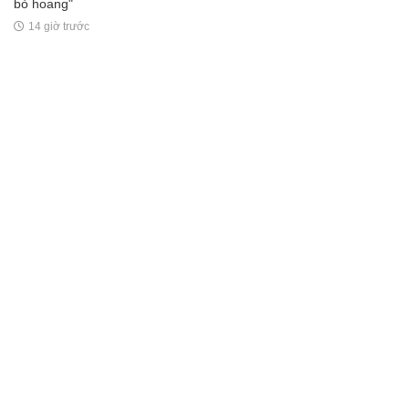
bỏ hoang"
14 giờ trước