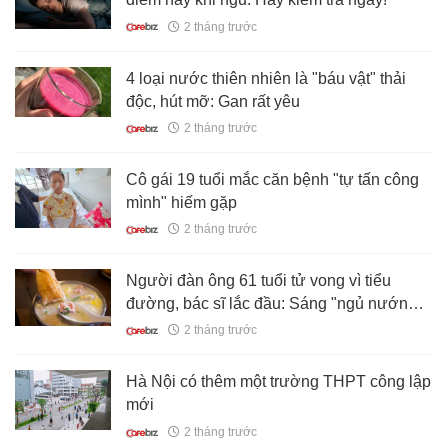
2 tháng trước
4 loại nước thiên nhiên là "báu vật" thải
độc, hút mỡ: Gan rất yêu
2 tháng trước
Cô gái 19 tuổi mắc căn bệnh "tự tấn công
mình" hiếm gặp
2 tháng trước
Người đàn ông 61 tuổi tử vong vì tiểu
đường, bác sĩ lắc đầu: Sáng "ngủ nướng"
còn hơn làm 4 việc!
2 tháng trước
Hà Nội có thêm một trường THPT công lập
mới
2 tháng trước