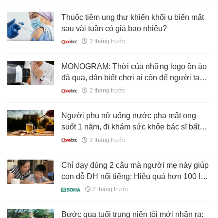
Thuốc tiêm ung thư khiến khối u biến mất
sau vài tuần có giá bao nhiêu?
2 tháng trước
MONOGRAM: Thời của những logo ồn ào
đã qua, dân biết chơi ai còn để người ta
biết mình chơi gì nữa?
2 tháng trước
Người phụ nữ uống nước pha mật ong
suốt 1 năm, đi khám sức khỏe bác sĩ bất
ngờ hỏi: "Chị đã làm gì vậy?"
2 tháng trước
Chỉ dạy đúng 2 câu mà người mẹ này giúp
con đỗ ĐH nổi tiếng: Hiệu quả hơn 100 lời
khen, giúp trẻ vững vàng cả đời!
2 tháng trước
Bước qua tuổi trung niên tôi mới nhận ra: